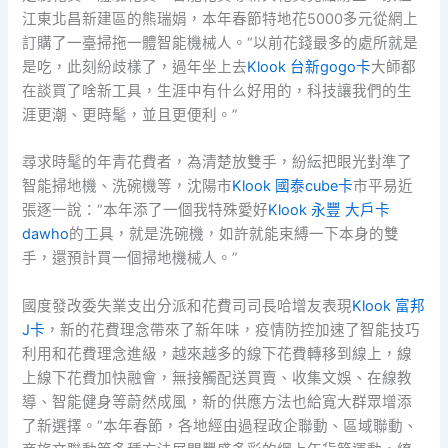
江東北昌新建區的熊瑞娟，本年春節特地花5000多元從網上
訂購了一臺掃拖一體智能機械人。“以前花錢最多的處所就是
是吃，此刻紛歧樣了，過年坐上去
Klook 台新gogo卡
大師都
在談買了啥新工具，生涯中有什么好用的，科技讓我們的生
涯更潮、更時髦，並且更便利。”
尋求時髦的年青花費者，為清楚放雙手，紛紜把眼光對準了
智能掃地機、洗碗機等，沈陽市
Klook 國泰cube卡
市平易近
張逐一說：“本年添了一個我特殊愛好
Klook 永豐 大戶卡
dawho
的工具，就是洗碗機，如許就能束縛一下本身的雙
手，還預計買一個掃地機械人。”
國度發改委失業支出分派和花費司司長哈增友表現
Klook 富邦
J卡
，新的花費理念帶來了新年味，疫情防控加速了智能技巧
利用和花費理念進級，越來越多的線下花費轉移到線上，線
上線下花費加快融會，無接觸配送買賣、收集文娛、在線教
導、智能健身等蔚然成風，新的供應方法也給寬大群眾增添
了新選擇。“本年春節，各地經由過程政企聯動、區域聯動、