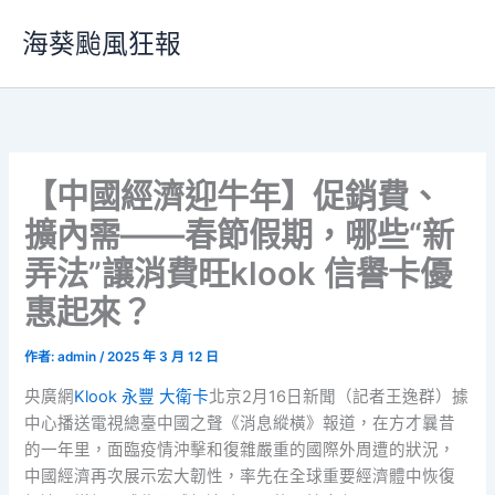
跳
海葵颱風狂報
至
主
要
內
容
【中國經濟迎牛年】促銷費、
擴內需——春節假期，哪些“新
弄法”讓消費旺klook 信譽卡優
惠起來？
作者:
admin
/
2025 年 3 月 12 日
央廣網
Klook 永豐 大衛卡
北京2月16日新聞（記者王逸群）據
中心播送電視總臺中國之聲《消息縱橫》報道，在方才曩昔
的一年里，面臨疫情沖擊和復雜嚴重的國際外周遭的狀況，
中國經濟再次展示宏大韌性，率先在全球重要經濟體中恢復