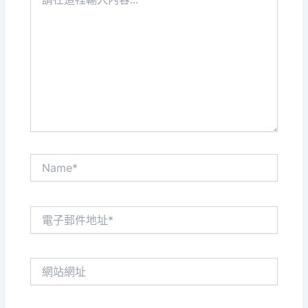
在
這
裡
輸
入
內
容...
Name*
電
子
郵
件
網
地
站
址
網
*
址