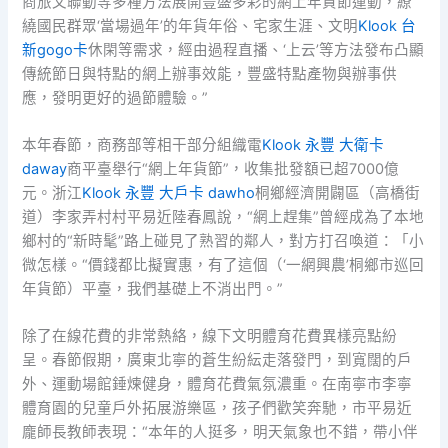
商旅文聯動等多種方法展開豐盛多彩的網上年貨節運動，繚
繞國民群眾‘當場過年’的年貨年俗、宅家生涯、文明
Klook 台
新gogo卡
休閑等需求，經由過程直播、‘上云’等方法發布凸顯
傳統節日與特點的網上辦事效能，豐盛特點產物與辦事供
應，發明更好的過節體驗。”
本年春節，商務部等相干部分組織電
Klook 永豐 大衛卡
daway
商平臺舉行“網上年貨節”，收集批發額已超7000億
元。浙江
Klook 永豐 大戶卡 dawho
桐鄉經濟開闢區（高橋街
道）李家弄村村平易近陸春鳳說，“網上趕集”曾經成為了本地
鄉村的“新時髦”路上碰見了熟習的鄰人，對方打召喚道：「小
微怎樣。“價錢都比擬實惠，有了這個（‘一網興農’桐鄉市巡回
年貨節）平臺，我們基礎上不消出門。”
除了在線花費的非常熱絡，線下文明體育花費異樣亮點紛
呈。春節假期，廣東北寧的蒼生紛紜走落發門，到寬闊的戶
外、運動場館錘煉健身，體育花費氣氛濃重。在南寧市李寧
體育園的兒童戶外拓展游樂區，孩子們歡笑奔馳，市平易近
龐師長教師表現：“本年的人挺多，明天氣象也不錯，帶小伴