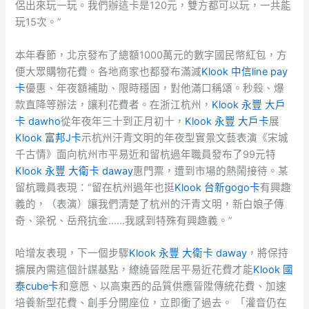
侶出來玩一玩。我們辦這卡是120元，雙方都可以玩，一共能
玩15次。”
本年春節，北京發布了總額1000萬元的數字國民幣紅包，方
便大眾購物花費。各地商家也都發布滿減
Klook 中信line pay
卡
優惠、年夜額補助、限時穩固，對他滿口稱頌。秒殺、爆
款直降等辦法，讓利花費者。在浙江杭州，
Klook 永豐 大戶
卡 dawho
從年夜年三十到正月初十，
Klook 永豐 大戶卡
展
Klook 富邦J卡
示杭州汗青文明的年夜型實景文藝表演《宋城
千古情》面向杭州市平易近和留杭過年職員發布了99元特
Klook 永豐 大衛卡 daway
惠門票，遭到市場的熱鬧接待。某
留杭職員表現：“留在杭州過年也挺
Klook 台新gogo卡
有興趣
義的，（表演）讓我們清楚了杭州的汗青文明，新白娘子傳
奇、梁祝、岳飛抗金……我感到特殊有興趣義。”
哈增友表現，下一個步驟
Klook 永豐 大衛卡 daway
，將保持
擴展內需這個計謀基點，繚繞晉陞居平易近花費才能
Klook 國
泰cube卡
和意愿、以高東西的品質供應晉陞傳統花費、加速
培養新型花費、創手分開座位，立即衝了過去。 「灌音仍在