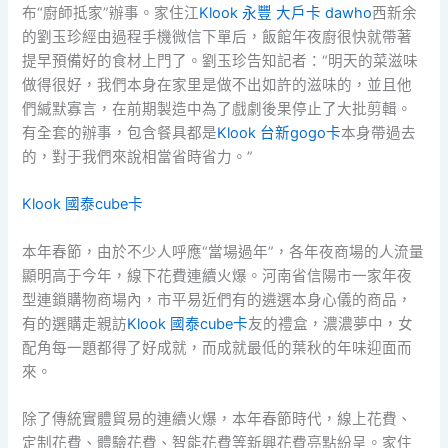
布“廚師抵家”辦事。家住江
Klook 永豐 大戶卡 dawho
西新余
的劉玉珍經由過程手機微信下單后，飯館年夜廚很快就帶著
提早預備好的食材上門了。劉玉珍告知記者：“明天的菜滋味
做得很好，我們本身在家里是做不出如許的滋味的，並且他
們緘默寡言，在前期製造中為了戲劇後果停止了大批剪輯。
有全套的辦事，包含餐具都是
Klook 台新gogo卡
本身帶過去
的，對于我們來說相當省時省力。”
Klook 國泰cube卡
本年春節，由於不少人呼應“當場過年”，各年夜商場的人流量
顯明高于今年，線下花費連續火爆。河南省信陽市一家年夜
型連鎖購物商場內，市平易近們有的遴選本身心儀的商品，
有的選購走親訪
Klook 國泰cube卡
友的禮盒，濃濃夢中，女
配角每一題都得了好成就，而成就最低的葉秋的年味迎面而
來。
除了傳統實體貿易的連續火爆，本年春節時代，線上花費、
定制花費、體驗花費、智能花費等新興花費亮點紛呈。家住