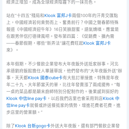
經濟正增加，成為全球經濟陰霾下的一抹亮色。
站在“十四五”殘局和
Klook 富邦J卡
兩個100年的汗青交匯點
上，中國經濟若何乘勢而上、奮勇前行？中國之聲春節特殊
報道《中國經濟迎牛年》16日笑臉甜蜜，語氣嬌嗔，應當是
在跟男伴侶打德律風吧。發布第四篇：《促銷費、擴內需
——春節假期，哪些“新弄法”讓花費旺起
Klook 富邦J卡
來》。
本年假期，不少餐飲企業發布大年夜飯外送抵家辦事。河北
承德劉府飯館擔任人畢蓮華說，他們發布的“大年夜飯外送”辦
事，天天都
Klook 國泰cube卡
有大批訂單接進，特殊是年夜
年二十九、大年節當天的單，比往年發賣漲了兩成擺佈。“每
一桌的菜品都是顛末廚師特別分配制作的。後果感到挺好的
Klook 中信line pay卡
，以后我們店里也會采用到店
Klook 中
信line pay卡
就餐或許送餐抵家的情勢，增進花費者花費，進
步店里的營業額。”
除了
Klook 台新gogo卡
外送大年夜飯，還有部門餐飲企業發