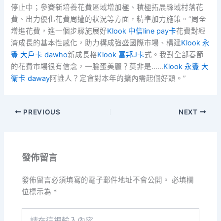
停止中；參賽新培養花費區域增加極、積極拓展縣域村落花
費、出力優化花費周遭的狀況等方面，精準加力施策。“周全
增進花費，進一個步驟施展好
Klook 中信line pay卡
花費對經
濟成長的基本性感化，助力構成強盛國際市場、構建
Klook 永
豐 大戶卡 dawho
新成長格
Klook 富邦J卡
式。我對全部春節
的花費市場很有信念，一臉蛋美麗？莫非是……
Klook 永豐 大
衛卡 daway
阿誰人？定會對本年的擴內需起個好頭。”
PREVIOUS
NEXT
發佈留言
發佈留言必須填寫的電子郵件地址不會公開。
必填欄
位標示為
*
請