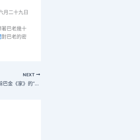
六月二十九日
想著巴老幾十
間
對巴老的密
NEXT
中國古代文學館館躲巴金《家》的“手稿”–文史–中國作找九宮格會議家網