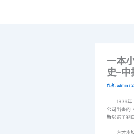
跳
至
主
要
內
容
一本小
史–
作者:
admin
/
2
193
公司出書的
靳以選了劉
方才步