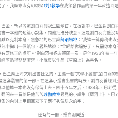
勵了，我歷來沒有幻想過
1對1教學
在我頒發作品的第一年就遭到
，巴金、靳以等邀劉白羽到冠生園聚首，在扳談中，巴金對劉白
出書一本他的短篇小說集，問他批准分歧意。這是劉白羽完整沒
得難以克制本身，焦急地對巴金說
舞蹈場地
：“我連一篇剪稿也沒
提包中掏出一個紙包，親熱地說：“曾經給你編好了，只需你本身
有要修正的處所。”劉白羽接過去翻開一看，是他1936年這一
曾經剪貼得整整潔齊，小說集以作品《草原上》為書名。
年，巴金應上海文明出書社之約，主編一套“文學小叢書”,劉白羽的
,是這套叢書的第一部。在這套小叢書出書的時辰，劉白羽曾經到
是以他連一本也沒有保留上去。四十五年之后，1984年，巴老從
，翻開來一看恰是他苦苦
瑜伽教室
尋覓的小說集《藍河上》。巴
說集的內封上用鋼筆寫下了兩行秀氣雋永的字：
僅有的一冊，贈白羽同道。