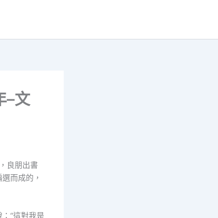
年–文
時，良朋出書
編選而成的，
：“這對我是