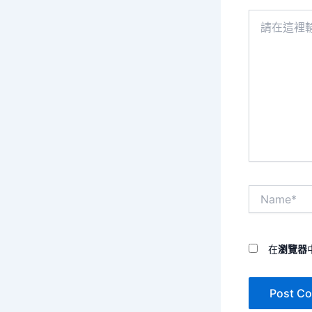
請
在
這
裡
輸
入
內
容...
Name*
在
瀏覽器