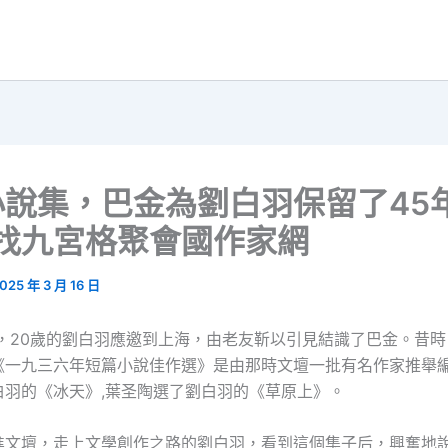
說集，巴金為劉白羽保留了45
中找九宮格聚會國作家網
025 年 3 月 16 日
6年，20歲的劉白羽應邀到上海，由老友靳以引見結識了巴金。昔
《一九三六年短篇小說佳作選》是由那時文壇一批有名作家推舉
白羽的《冰天》,葉圣陶選了劉白羽的《草原上》。
進文壇，走上文學創作之路的劉白羽，看到這個集子后，興奮地說