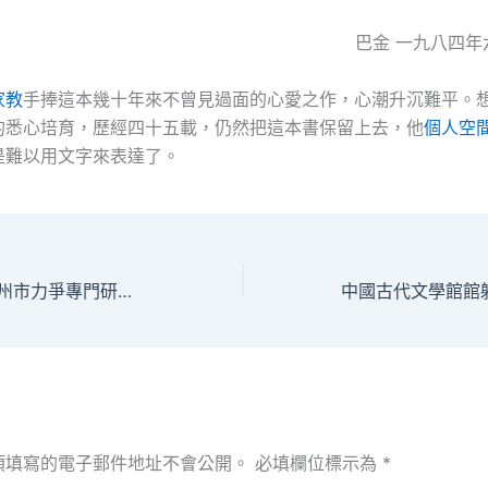
巴金 一九八四年
家教
手捧這本幾十年來不曾見過面的心愛之作，心潮升沉難平。
的悉心培育，歷經四十五載，仍然把這本書保留上去，他
個人空
是難以用文字來表達了。
本覓包養app年鄭州市力爭專門研究技巧人才總量達118萬人
須填寫的電子郵件地址不會公開。
必填欄位標示為
*