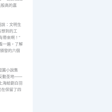
這般高的嘉
羽說：文明生
有想到的工
有帶來啊！”
看一遍，了解
年頒發的六個
短篇小說集
反動圣地——
上海給劉白羽
老在保留了四