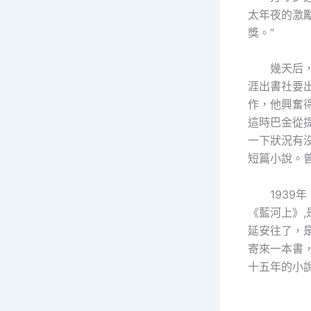
太年夜的激
獎。”
幾天后
涯出書社要
作，他興奮
這時巴金從
一下狀況有沒
短篇小說。
1939
《藍河上》
延安往了，
寄來一本書
十五年的小