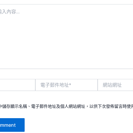
電
網
子
站
郵
網
件
址
地
中儲存顯示名稱、電子郵件地址及個人網站網址，以供下次發佈留言時使
址
*