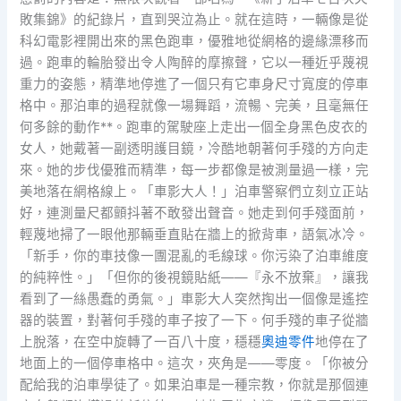
敗集錦》的紀錄片，直到哭泣為止。就在這時，一輛像是從
科幻電影裡開出來的黑色跑車，優雅地從網格的邊緣漂移而
過。跑車的輪胎發出令人陶醉的摩擦聲，它以一種近乎蔑視
重力的姿態，精準地停進了一個只有它車身尺寸寬度的停車
格中。那泊車的過程就像一場舞蹈，流暢、完美，且毫無任
何多餘的動作**。跑車的駕駛座上走出一個全身黑色皮衣的
女人，她戴著一副透明護目鏡，冷酷地朝著何手殘的方向走
來。她的步伐優雅而精準，每一步都像是被測量過一樣，完
美地落在網格線上。「車影大人！」泊車警察們立刻立正站
好，連測量尺都顫抖著不敢發出聲音。她走到何手殘面前，
輕蔑地掃了一眼他那輛垂直貼在牆上的掀背車，語氣冰冷。
「新手，你的車技像一團混亂的毛線球。你污染了泊車維度
的純粹性。」「但你的後視鏡貼紙——『永不放棄』，讓我
看到了一絲愚蠢的勇氣。」車影大人突然掏出一個像是遙控
器的裝置，對著何手殘的車子按了一下。何手殘的車子從牆
上脫落，在空中旋轉了一百八十度，穩穩
奧迪零件
地停在了
地面上的一個停車格中。這次，夾角是——零度。「你被分
配給我的泊車學徒了。如果泊車是一種宗教，你就是那個連