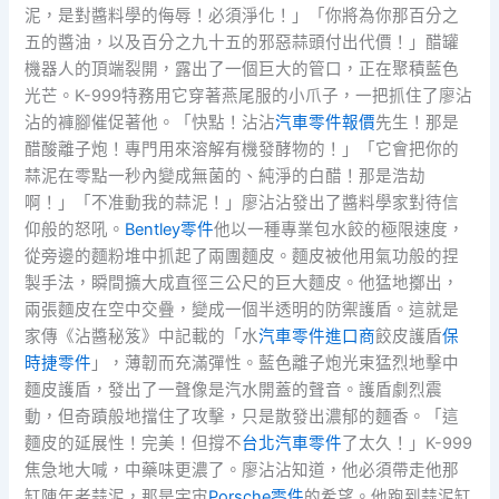
泥，是對醬料學的侮辱！必須淨化！」「你將為你那百分之
五的醬油，以及百分之九十五的邪惡蒜頭付出代價！」醋罐
機器人的頂端裂開，露出了一個巨大的管口，正在聚積藍色
光芒。K-999特務用它穿著燕尾服的小爪子，一把抓住了廖沾
沾的褲腳催促著他。「快點！沾沾
汽車零件報價
先生！那是
醋酸離子炮！專門用來溶解有機發酵物的！」「它會把你的
蒜泥在零點一秒內變成無菌的、純淨的白醋！那是浩劫
啊！」「不准動我的蒜泥！」廖沾沾發出了醬料學家對待信
仰般的怒吼。
Bentley零件
他以一種專業包水餃的極限速度，
從旁邊的麵粉堆中抓起了兩團麵皮。麵皮被他用氣功般的捏
製手法，瞬間擴大成直徑三公尺的巨大麵皮。他猛地擲出，
兩張麵皮在空中交疊，變成一個半透明的防禦護盾。這就是
家傳《沾醬秘笈》中記載的「水
汽車零件進口商
餃皮護盾
保
時捷零件
」，薄韌而充滿彈性。藍色離子炮光束猛烈地擊中
麵皮護盾，發出了一聲像是汽水開蓋的聲音。護盾劇烈震
動，但奇蹟般地擋住了攻擊，只是散發出濃郁的麵香。「這
麵皮的延展性！完美！但撐不
台北汽車零件
了太久！」K-999
焦急地大喊，中藥味更濃了。廖沾沾知道，他必須帶走他那
缸陳年老蒜泥，那是宇宙
Porsche零件
的希望。他跑到蒜泥缸