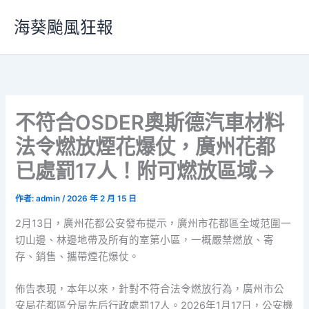
跳
海葵颱風狂報
至
主
要
內
容
不符合OSDER奧斯德汽車材料
法令燃放煙花爆仗，廣州花都
已處罰17人！附可燃放區域→
作者:
admin
/
2026 年 2 月 15 日
2月13日，廣州花都公安發布提示，廣州市花都區全域范圍一
切山邊、林邊地帶及所有的室第小區，一概嚴禁燃放、寄
存、銷售、攜帶煙花爆仗。
佈告表現，本年以來，針對不符合法令燃放行為，廣州市公
安局花都區分局先后行政處罰17人。2026年1月17日，公安機