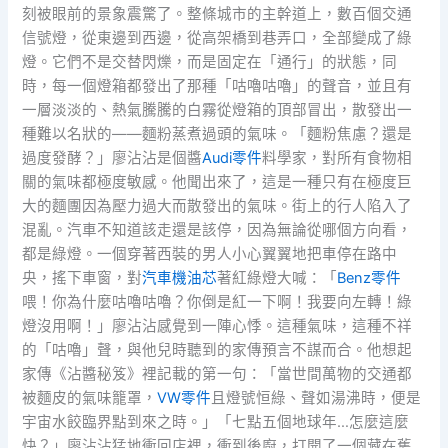
刻被眼前的景象震驚了。整條城市的主幹道上，數百個交通
信號燈，從東邊到西邊，從高架橋到巷弄口，全部變成了綠
燈。它們不是交替閃爍，而是固定在「通行」的狀態，同
時，每一個燈箱都發出了那種「咕嚕咕嚕」的聲音，並且有
一層淡淡的、熱氣騰騰的白霧從燈箱的頂部冒出，散發出一
種難以名狀的——麵粉蒸煮過頭的氣味。「麵粉焦慮？還是
過度發酵？」廖沾沾是個醬
Audi零件
料學家，對所有食物相
關的氣味都極度敏感。他聞出來了，這是一種只有在極度巨
大的麵團因為壓力過大而散發出的氣味。街上的行人陷入了
混亂。汽車不知道該走還是該停，因為無論從哪個方向看，
都是綠燈。一個穿著西裝的男人小心翼翼地把車停在路中
央，搖下車窗，對
汽車機油芯
著紅綠燈大喊：「
Benz零件
喂！你為什麼咕嚕咕嚕？你倒是紅一下啊！我要向左轉！綠
燈沒用啊！」廖沾沾感覺到一陣心悸。這種氣味，這種不祥
的「咕嚕」聲，與他兒時聽到的家傳預言不謀而合。他想起
家傳《沾醬秘笈》裡記載的第一句：「當世間萬物的交通都
被麵皮的氣味籠罩，
VW零件
且燈號恒綠、聲如湯沸時，便是
宇宙水餃臨界點到來之時。」「七點五個地球年…怎麼這麼
快？」廖沾沾猛地衝回店裡，衝到後廚，打開了一個藏在舊