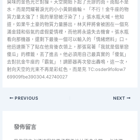
臭味的金色光芒對撞。天空開始下起了荒謬的雨。雨點不是
水，而是閃耀著淚光的小小黃銅齒輪。「不行！金牛座的物
質力量太強了！我的單戀被汙染了！」張水瓶大喊。他知
道，如果牛土豪的物質力量勝出，林天秤將會被困在一個充
滿金錢和俗氣的虛假愛情裡，而他將永遠失去機會。張水瓶
看向那機器，還剩下最後一個可以輸入的「情緒燃料」口。
他迅速撕下了貼在他背後衣領上，那張寫著「我就是個單戀
傻瓜」的標籤，丟了進去。他必須用自己最真實的「傻氣」
去對抗金牛座的「霸氣」！調節器再次發出轟鳴，這一次，
射向天空的光束不再是彩虹色，而是充 TC:osder9follow7
69909fbe390304.42740027
PREVIOUS
NEXT
發佈留言