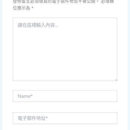
發佈留言必須填寫的電子郵件地址不會公開。
必填欄
位標示為
*
請
在
這
裡
輸
入
內
容...
Name*
電
子
郵