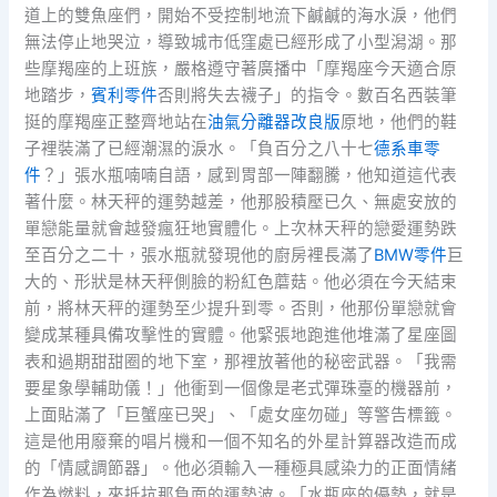
道上的雙魚座們，開始不受控制地流下鹹鹹的海水淚，他們
無法停止地哭泣，導致城市低窪處已經形成了小型潟湖。那
些摩羯座的上班族，嚴格遵守著廣播中「摩羯座今天適合原
地踏步，
賓利零件
否則將失去襪子」的指令。數百名西裝筆
挺的摩羯座正整齊地站在
油氣分離器改良版
原地，他們的鞋
子裡裝滿了已經潮濕的淚水。「負百分之八十七
德系車零
件
？」張水瓶喃喃自語，感到胃部一陣翻騰，他知道這代表
著什麼。林天秤的運勢越差，他那股積壓已久、無處安放的
單戀能量就會越發瘋狂地實體化。上次林天秤的戀愛運勢跌
至百分之二十，張水瓶就發現他的廚房裡長滿了
BMW零件
巨
大的、形狀是林天秤側臉的粉紅色蘑菇。他必須在今天結束
前，將林天秤的運勢至少提升到零。否則，他那份單戀就會
變成某種具備攻擊性的實體。他緊張地跑進他堆滿了星座圖
表和過期甜甜圈的地下室，那裡放著他的秘密武器。「我需
要星象學輔助儀！」他衝到一個像是老式彈珠臺的機器前，
上面貼滿了「巨蟹座已哭」、「處女座勿碰」等警告標籤。
這是他用廢棄的唱片機和一個不知名的外星計算器改造而成
的「情感調節器」。他必須輸入一種極具感染力的正面情緒
作為燃料，來抵抗那負面的運勢波。「水瓶座的優勢，就是