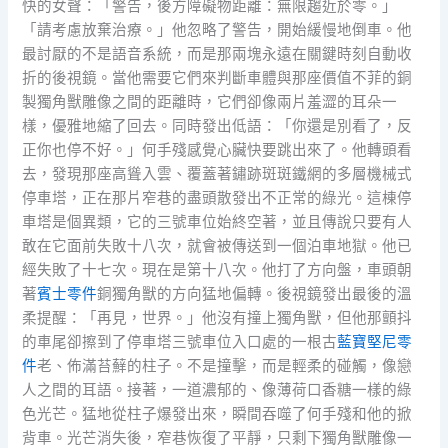
快的女聲：「警告，後方障礙物距離：無限趨近於零。」
「請考慮放棄治療。」他忽略了警告，開始緩慢地倒車。他
最討厭的不是語音系統，而是那兩塊永遠在關鍵時刻自動收
折的後視鏡。當他需要它們來判斷車體與那座價值不菲的銅
製獨角獸雕像之間的距離時，它們卻像兩片羞澀的耳朵一
樣，優雅地縮了回去。同時發出低語：「你還是別看了，反
正你也停不好。」何手殘感覺心臟快要跳出來了。他轉頭看
去，發現那座高聳入雲、覆蓋著鏽跡斑斑鐵網的多層機械式
停車塔，正在那片窄巷的盡頭散發出不正常的綠光。這棟停
車塔是個異類，它的三號車位始終空著，並且傳說只要有人
敢在它面前失敗十八次，就會被傳送到一個泊車地獄。他已
經失敗了十七次。現在是第十八次。他打了方向盤，車頭朝
著
賓士零件
銅獨角獸的方向猛地偏轉。後視鏡發出最後的溫
柔提醒：「再見，世界。」他沒有撞上獨角獸，但他那顫抖
的車尾卻擦到了停車塔三號車位入口處的一根古
藍寶堅尼零
件
老、佈滿苔蘚的柱子。不是撞擊，而是輕柔的碰觸，像戀
人之間的耳語。接著，一道濃郁的、像薄荷口香糖一樣的綠
色光芒。猛地從柱子爆發出來，瞬間吞噬了何手殘和他的掀
背車。光芒消失後，窄巷恢復了平靜，只剩下獨角獸雕像一