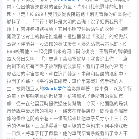
前，使出他搬運食材的全部力量，將那口比他還胖的缸抱
起。「走！K-999！我們要從後院逃跑！別再管你的紅棗枸杞
燃料了！」「不行！燃料是文明的基礎！沒了紅棗我飛不
遠！」吉娃娃特務抗議。它用小嘴咬住廖沾沾的衣領，同時
開啟了它背上的枸杞推進器。推進器發出「滋滋」的輕微煎
煮聲，伴隨著一股濃郁的蔘味爆發。廖沾沾抱著蒜泥缸、K-
999咬著他，一起從撞出來的洞口衝向後院。王醋狂的醋罐機
器人發出尖叫：「別想逃！醬油黨餘孽！我會追上你！」店
內剩下的所有空盤子被醋酸氣波震碎，發出了最後的哀鳴。
廖沾沾的宇宙冒險，就在這片蒜泥、中藥和醋酸的混亂中，
拉開了帷幕。《平行泊車維度：車位爭奪戰》何手殘的人
生，被兩個巨大的
Skoda零件
陰影籠罩著：停車費，以及平行
泊車。他那輛老舊的掀背車，彷彿繼承了他所有的駕駛焦
慮，從未在他需要時提供過任何幫助。今天，他面臨的是城
市傳說中最恐怖的挑戰，一條夾在理髮店與一間專賣金屬雕
像的畫廊之間的窄巷。一個看起來比他車子尺寸小上三十公
分的停車格，上面還灑著一層可疑的白色粉末。何手殘深吸
一口氣。將車子打了倒檔。他的車載語音系統發出了令人不