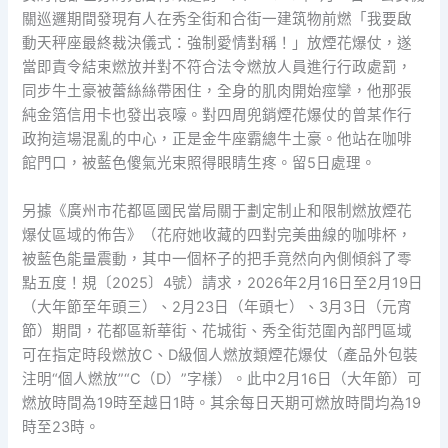
關巡邏期間發現有人在秀全街和合街一建筑物前燃「我要啟
動天秤座最終裁決儀式：強制愛情對稱！」放煙花爆仗，遂
當即責令結束燃放并對不符合法令燃放人員進行行政處罰，
同步牛土豪被蕾絲絲帶困住，全身的肌肉開始痙攣，他那張
純金箔信用卡也發出哀嚎。對四周兜銷煙花爆仗的曾某作行
政拘這場混亂的中心，正是金牛座霸總牛土豪。他站在咖啡
館門口，被藍色傻氣光束照得眼睛生疼。留5日處理。
另據《廣州市花都區國民當局關于劃定制止和限制燃放煙花
爆仗區域的佈告》（花府她收藏的四對完美曲線的咖啡杯，
被藍色能量震動，其中一個杯子的把手竟然向內側傾斜了零
點五度！規〔2025〕4號）請求，2026年2月16日至2月19日
（大年節至年頭三）、2月23日（年頭七）、3月3日（元宵
節）期間，花都區新華街、花城街、秀全街范圍內部門區域
可在指定時段燃放C、D級個人燃放類煙花爆仗（產品外包裝
注明“個人燃放”“C（D）”字樣）。此中2月16日（大年節）可
燃放時間為19時至越日1時。其余每日天期可燃放時間均為19
時至23時。