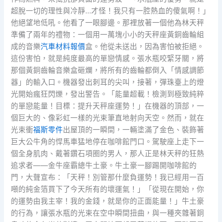
超脫一切的理性與冷靜…才怪！我只有一腔熱血的傻氣啊！」
他絕望地低吼。他看了一眼腳邊。那裡放著一個他為林天秤
準備了兩年的禮物：一個用一萬塊小小的天秤座黃銅齒輪組
成的音樂
汽車材料報價
盒。他從未送出，因為害怕被拒絕。
這份害怕，就是純度最高的單戀情感。張水瓶咬緊牙關，將
那個黃銅齒輪音樂盒砸爛，將所有的齒輪都倒入「情感調節
器」的輸入口。機器發出刺耳的尖叫，接著，彈珠臺上的燈
光開始瘋狂閃爍，發出警告。「能量超載！檢測到極致純粹
的單戀能量！目標：提升天秤座運勢！」在機器的頂部，一
個巨大的、像彩虹一樣的光束筆直地射向天空。然而，就在
光束衝
福斯零件
出屋頂的一瞬間，一輛塗滿了金色、裝飾著
巨大公牛角的悍馬車猛地停在咖啡館門口。駕駛座上走下一
個全身肌肉、戴著鑽石項圈的男人，那人正是林天秤的狂熱
追求者——金牛座霸總牛土豪。牛土豪一腳踢開咖啡館的
門，大聲宣布：「天秤！別管那什麼負運勢！我已經用一百
噸的純金箔買下了今天所有的壞運氣！」「從現在開始，你
的運勢由我主宰！我的金錢，就是你的正面能量！」牛土豪
的行為，讓張水瓶的光束在空中瞬間扭曲，與一種夾雜著銅