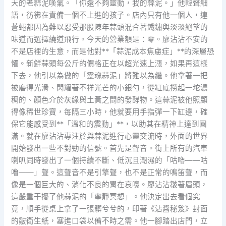
天的老蒜泥嘆氣。「你還不夠靈動，我的蒜泥。」他輕聲細
語，彷彿在責備一個不上進的孩子。店內只有他一個人，連
蒼蠅都因為難以忍受那股陳年蒜頭混合著鐵鏽與淡淡絕望的
味道而選擇繞道飛行。今天的營業額是：零。廖沾沾不安的
不是店裡的生意，而是他對**「蒜泥成本焦慮症」**的深層恐
懼。新鮮蒜頭每公斤的價格正在以超光速上漲，如果再這樣
下去，他引以為傲的「靈魂蒜泥」將難以為繼。他拿著一把
被磨得光滑、閃耀著不祥光芒的小銀勺，從缸底撈起一坨濃
稠的、顏色介於灰綠與土黃之間的發酵物。這蒜泥被他照顧
得像稀世珍寶，每隔三小時，他就要用手指彈一下缸邊，確
保它能感受到**「溫和的震動」**，以助其在精神上達到圓
滿。就在廖沾沾專注於與蒜泥進行心靈交流時，外面的世界
開始發出一些不對勁的信號。首先是聲音。街上所有的汽車
喇叭同時發出了一個持續不斷、低沉且潮濕的「咕嚕——咕
嚕——」聲。這聲音不是引擎聲，也不是正常的鳴笛聲，而
像是一個巨大的、消化不良的胃在哀嚎。廖沾沾皺著眉頭，
這嚴重干擾了他蒜泥的「寧靜冥想」。他決定出去看個究
竟，順手從桌上拿了一張髒兮兮的，印著《沾醬秘笈》封面
的皺衛生紙，塞進口袋以備不時之需。他一腳踏出店門，立