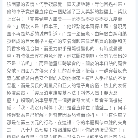
臉困惑的表情。何手殘感覺一陣天旋地轉，等他回過神來，
他的車子竟然垂直停在一個貼滿了巨大獎狀的牆壁上。獎狀
上寫著：「完美倒車入庫獎——第零點零零零零零九度偏
差。」落款人是「倒車王」。他趕緊從車窗探出頭，發現周
圍不再是熟悉的城市街道，而是一望無際、由無數白線和編
號組成的巨大網格。這裡的空氣聞起來像是新買的輪胎和劣
質香水的混合物，而重力似乎是隨機變化的，有時感覺很
重，有時像漂浮在游泳池裡。他試圖按喇叭，但喇叭發出的
不是「叭叭」，而是他童年時學會的、關於泊車口訣的魔性
兒歌。四面八方傳來了刺耳的剎車聲，接著，一群穿著反光
背心和戴著白色安全帽的人朝他衝來。這些人手裡拿的不是
警棍，而是長長的測量尺和巨大的電子角度儀，臉上的表情
極度嚴肅。「違反泊車維度基本法！斜停入庫！罪大惡
極！」領頭的泊車警察用一個擴音器大喊，聲音充滿機械
感。「我、我沒有斜停！我只是垂直停在了牆壁上！」何手
殘趕緊為自己辯解，但聲音因為恐懼而顫抖。「垂直泊車？
那是在第三次元的行為，在這裡，你的車體與停車線的夾角
是——八十九點七度！按照維度法則，你必須接受懲罰！」
懲罰的內容是：無限次觀看一部名為**《新手泊車七百次失