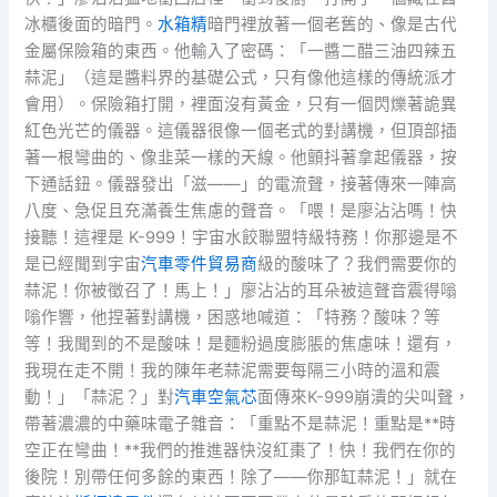
冰櫃後面的暗門。
水箱精
暗門裡放著一個老舊的、像是古代
金屬保險箱的東西。他輸入了密碼：「一醬二醋三油四辣五
蒜泥」（這是醬料界的基礎公式，只有像他這樣的傳統派才
會用）。保險箱打開，裡面沒有黃金，只有一個閃爍著詭異
紅色光芒的儀器。這儀器很像一個老式的對講機，但頂部插
著一根彎曲的、像韭菜一樣的天線。他顫抖著拿起儀器，按
下通話鈕。儀器發出「滋——」的電流聲，接著傳來一陣高
八度、急促且充滿養生焦慮的聲音。「喂！是廖沾沾嗎！快
接聽！這裡是 K-999！宇宙水餃聯盟特級特務！你那邊是不
是已經聞到宇宙
汽車零件貿易商
級的酸味了？我們需要你的
蒜泥！你被徵召了！馬上！」廖沾沾的耳朵被這聲音震得嗡
嗡作響，他捏著對講機，困惑地喊道：「特務？酸味？等
等！我聞到的不是酸味！是麵粉過度膨脹的焦慮味！還有，
我現在走不開！我的陳年老蒜泥需要每隔三小時的溫和震
動！」「蒜泥？」對
汽車空氣芯
面傳來K-999崩潰的尖叫聲，
帶著濃濃的中藥味電子雜音：「重點不是蒜泥！重點是**時
空正在彎曲！**我們的推進器快沒紅棗了！快！我們在你的
後院！別帶任何多餘的東西！除了——你那缸蒜泥！」就在