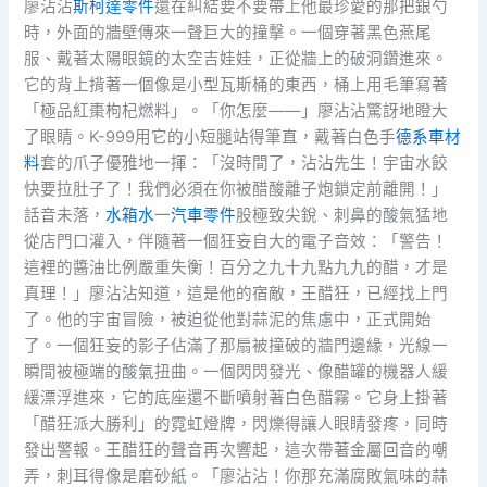
廖沾沾
斯柯達零件
還在糾結要不要帶上他最珍愛的那把銀勺
時，外面的牆壁傳來一聲巨大的撞擊。一個穿著黑色燕尾
服、戴著太陽眼鏡的太空吉娃娃，正從牆上的破洞鑽進來。
它的背上揹著一個像是小型瓦斯桶的東西，桶上用毛筆寫著
「極品紅棗枸杞燃料」。「你怎麼——」廖沾沾驚訝地瞪大
了眼睛。K-999用它的小短腿站得筆直，戴著白色手
德系車材
料
套的爪子優雅地一揮：「沒時間了，沾沾先生！宇宙水餃
快要拉肚子了！我們必須在你被醋酸離子炮鎖定前離開！」
話音未落，
水箱水
一
汽車零件
股極致尖銳、刺鼻的酸氣猛地
從店門口灌入，伴隨著一個狂妄自大的電子音效：「警告！
這裡的醬油比例嚴重失衡！百分之九十九點九九的醋，才是
真理！」廖沾沾知道，這是他的宿敵，王醋狂，已經找上門
了。他的宇宙冒險，被迫從他對蒜泥的焦慮中，正式開始
了。一個狂妄的影子佔滿了那扇被撞破的牆門邊緣，光線一
瞬間被極端的酸氣扭曲。一個閃閃發光、像醋罐的機器人緩
緩漂浮進來，它的底座還不斷噴射著白色醋霧。它身上掛著
「醋狂派大勝利」的霓虹燈牌，閃爍得讓人眼睛發疼，同時
發出警報。王醋狂的聲音再次響起，這次帶著金屬回音的嘲
弄，刺耳得像是磨砂紙。「廖沾沾！你那充滿腐敗氣味的蒜