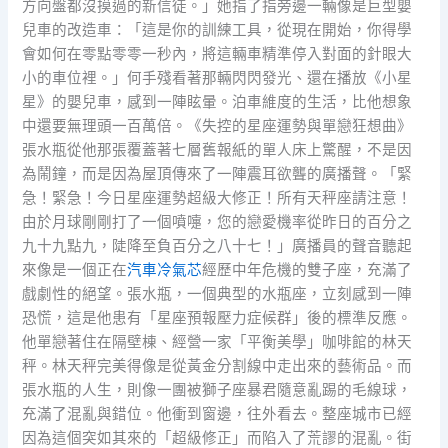
方向盤都沒摸過的新信徒。」她指了指旁邊一輛像是巨型嬰
兒車的改造車：「這是你的訓練工具，從現在開始，你得學
會如何在零點零零一秒內，將這輛車精準停入對面的針眼大
小的車位裡。」何手殘看著那輛閃閃發光、還在播放《小星
星》的嬰兒車，感到一陣眩暈。泊車維度的生活，比他想象
中還要無理頭一百萬倍。《失控的星座運勢與單戀狂想曲》
張水瓶從他那張覆蓋著七層舊報紙的單人床上驚醒，不是因
為鬧鐘，而是因為屋頂傳來了一陣震耳欲聾的廣播聲。「緊
急！緊急！今日星座運勢超級大修正！所有天秤座請注意！
由於月球剛剛打了一個噴嚏，您的戀愛機率從昨日的百分之
九十九點九，陡降至負百分之八十七！」廣播員的聲音聽起
來像是一個正在
汽車冷氣芯
經歷中年危機的雙子座，充滿了
戲劇性的絕望。張水瓶，一個典型的水瓶座，立刻感到一陣
恐慌，這是他患有「星座預報壓力症候群」後的標準反應。
他單戀著住在隔壁棟、經營一家「平衡美學」咖啡館的林天
秤。林天秤完美得像是從黃金分割線中走出來的藝術品。而
張水瓶的人生，則像一團被獅子座暴君隨意亂踢的毛線球，
充滿了混亂與錯位。他衝到窗邊，往外看去。整座城市已經
因為這個突如其來的「超級修正」而陷入了荒謬的混亂。街