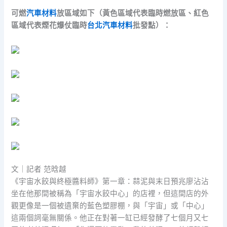
可燃
汽車材料
放區域如下（黃色區域代表臨時燃放區、紅色
區域代表煙花爆仗臨時
台北汽車材料
批發點）：
文｜記者 范晗越
《宇宙水餃與終極醬料師》第一章：蒜泥與末日預兆廖沾沾
坐在他那間被稱為「宇宙水餃中心」的店裡，但這間店的外
觀更像是一個被遺棄的藍色塑膠棚，與「宇宙」或「中心」
這兩個詞毫無關係。他正在對著一缸已經發酵了七個月又七