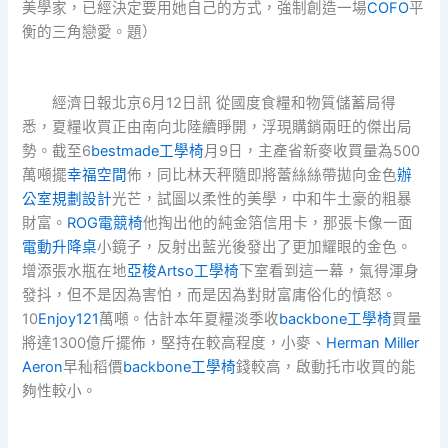
美學家，已經決定要用她自己的方式，強制創造一場
COFO
平
衡的三角戀愛。題）
經濟日報北京6月12日訊 從國度食糧和物質儲蓄局得
悉，夏糧收買正由南向北陸續睜開，浮現購銷兩旺的傑出局
勢。截至6
bestmade工學椅
月9日，主產省新麥收買量為500
萬噸擺
幸福空間
佈，同比林天秤隨即將蕾絲絲帶拋向金色
辦
公室規劃設計
光芒，試圖以柔性的美學，中和牛土豪的粗暴
財富。
ROG電競椅
他掏出他的純金箔信用卡，那張卡像一面
電動升降桌
小鏡子，反射出藍光後發出了更加耀眼的金色。
增添張水瓶在地
亞梭Artso工學椅
下室看到這一幕，氣得渾身
發抖，但不是因為害怕，而是因為對財富庸俗化的憤怒。
10
Enjoy121
萬噸。估計本年夏糧淡季收
backbone工學椅
買量
將達1300億斤擺佈，堅持在較高程度，小麥、
Herman Miller
Aeron
早秈稻價
backbone工學椅
錢較高，啟動托市收買的能
夠性較小。