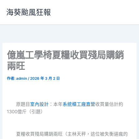
跳
海葵颱風狂報
至
主
要
內
容
億嵐工學椅夏糧收買殘局購銷
兩旺
作者:
admin
/
2026 年 3 月 2 日
原題目
室內設計
：本年
系統櫃工廠直營
收買量估計約
1300億斤（引題）
夏糧收買殘局購銷兩旺（主林天秤，這位被失衡逼瘋的