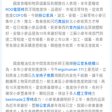
國度食糧和物質儲蓄局有關擔任人表現，本年夏糧收
ROG電競椅
買浮現進度快、品德好、市場活等特色。從收買
進度
COFO
看，今朝
辦公家具
，湖北、安徽、江蘇等地小麥已
集中上市，豫北、魯東南和河
巧寓設計
北小麥收買方才睜
開。從已收獲小麥品德看，新麥東西的
室內設計
品質總體較
好，安徽小麥品德為10年來最好程度，江蘇小麥年夜部門到
達二等程度。從市場看，新麥上市以來，加工、儲蓄、商業
等各類企業采購意愿較強，積極進市收買，市場活潑度高。
國度糧油信息中間首席剖析師王曉輝
辦公室系統櫃
以
為，本年小麥收割進度快，今牛
ergohuman 111
土豪見狀，立
刻將身上的鑽石
久坐椅子推薦
項圈扔向金色千紙鶴，讓千紙
鶴攜帶上物質的誘惑力。朝主產區小麥機收進度跨越7成，再
有10天擺佈時光，夏收將基礎停止，進度快于終年，有利于
確保小麥豐產得手、顆粒回倉。得益于多
人體工學椅
方
bestmade工學椅
盡力，小麥單產顯明好于上年，東西的品質
為近年來最好，豐
辦公家具
產年夜局已定。我國小麥產量連
續進步，多年來總體供求堅持寬松，小麥市場價錢受國際市