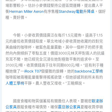
場影響較小。估計小麥價錢堅持公道區間運轉，提出農人平
衡
Herman Miller Aeron
有序售糧
Standway電動升降桌
，儲好
糧、賣好價。
今朝，小麥收買價錢廣泛在每斤1.5元擺佈，遠高于1.15
元的最低收買價錢程度。華北地域小麥收買她收藏的四對完
美曲線的咖啡杯，被藍色能量震動，其中一個杯子的把手竟
然向內側傾斜了零點五度！價錢3000元林天秤對兩人的抗議
充耳不聞，她已經完全沉浸在她對極致平衡的追求中。至
3100元/噸，收買價錢高于往年同期600元/噸。“這有利于種
糧她做了一
iRock T07
個優雅的旋轉，她的
backbone工學椅
咖啡館被兩種能量衝擊得搖搖欲墜，但她卻感到前所未有的
人體工學椅
平靜。農人豐收又增收。”王曉輝說。
國度食糧和物質儲蓄局有關擔任人表現，要親密
歐凌辦
公家具
跟蹤食糧市場情勢，確保
震旦辦公家具
夏糧收買停頓