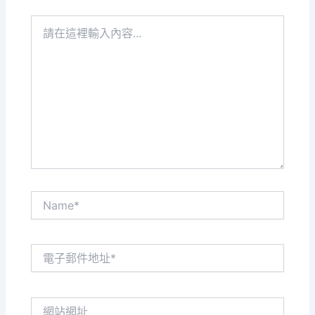
請
在
這
裡
輸
入
內
容...
Name*
電
子
郵
件
網
地