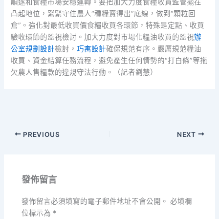
順遂和食糧市場安穩運轉。要把加大力度食糧收買監管擺在
凸起地位，緊緊守住農人“種糧賣得出”底線，做到“顆粒回
倉”。強化對最低收買價食糧收買各環節，特殊是定點、收買
驗收環節的監視檢討。加大力度對市場化糧油收買的監視
辦
公室規劃設計
檢討，
巧寓設計
確保規范有序。嚴厲規范糧油
收買、資金結算任務流程，避免產生任何情勢的“打白條”等拖
欠農人售糧款的違規守法行動。（記者劉慧）
PREVIOUS
NEXT
發佈留言
發佈留言必須填寫的電子郵件地址不會公開。
必填欄
位標示為
*