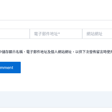
電
網
子
站
郵
網
件
址
地
中儲存顯示名稱、電子郵件地址及個人網站網址，以供下次發佈留言時使
址
*