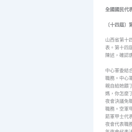
全國國民代
〔十四屆〕
山西省第十
表。第十四
陳述，確認
中心軍委結
職務。中心
親自給她餵
媽，你怎麼
夜會決議免
職務。空軍
箭軍甲士代
夜會代表職
年夜會代表