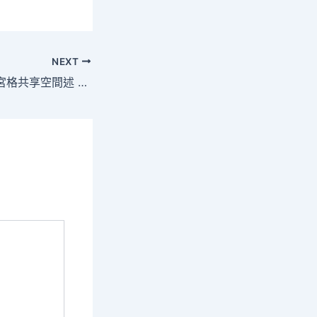
NEXT
人年夜任務陳求九宮格共享空間述 – 中國軍網