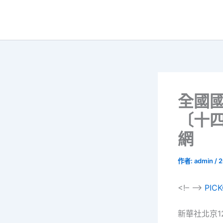
跳
至
主
要
內
容
全國
〔十四
網
作者:
admin
/
2
<!– –>
PIC
新華社北京1