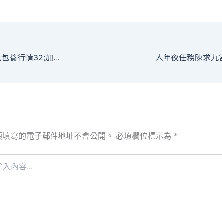
勇擔時期重擔&#覓包養行情32;加速扶植科技強國
須填寫的電子郵件地址不會公開。
必填欄位標示為
*