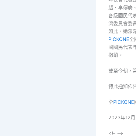
超、李傳廣
各級國民代
濟委員會委
如此，她深
PICKONE
全
國國民代表
撤銷。
截至今朝，第
特此通知佈
全
PICKONE
2023年12月
<!– –>