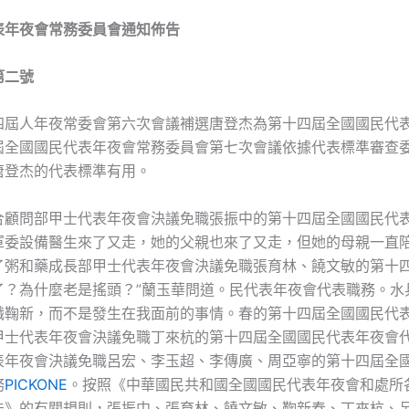
表年夜會常務委員會通知佈告
第二號
四屆人年夜常委會第六次會議補選唐登杰為第十四屆全國國民代
屆全國國民代表年夜會常務委員會第七次會議依據代表標準審查
唐登杰的代表標準有用。
合顧問部甲士代表年夜會決議免職張振中的第十四屆全國國民代
軍委設備醫生來了又走，她的父親也來了又走，但她的母親一直
了粥和藥成長部甲士代表年夜會決議免職張育林、饒文敏的第十四
了？為什麼老是搖頭？”蘭玉華問道。民代表年夜會代表職務。水
職鞠新，而不是發生在我面前的事情。春的第十四屆全國國民代
甲士代表年夜會決議免職丁來杭的第十四屆全國國民代表年夜會
表年夜會決議免職呂宏、李玉超、李傳廣、周亞寧的第十四屆全
務
PICKONE
。按照《中華國民共和國全國國民代表年夜會和處所
法》的有關規則，張振中、張育林、饒文敏、鞠新春、丁來杭、