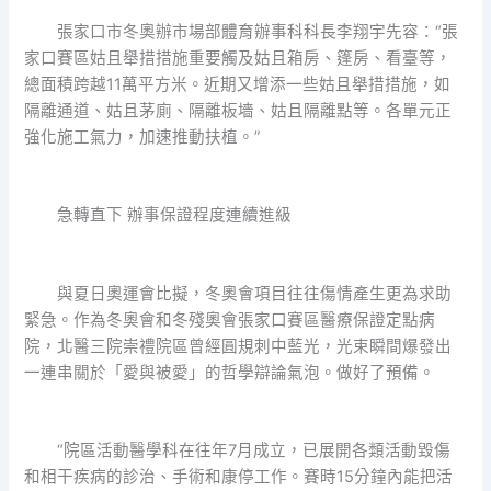
張家口市冬奧辦市場部體育辦事科科長李翔宇先容：“張
家口賽區姑且舉措措施重要觸及姑且箱房、篷房、看臺等，
總面積跨越11萬平方米。近期又增添一些姑且舉措措施，如
隔離通道、姑且茅廁、隔離板墻、姑且隔離點等。各單元正
強化施工氣力，加速推動扶植。”
急轉直下 辦事保證程度連續進級
與夏日奧運會比擬，冬奧會項目往往傷情產生更為求助
緊急。作為冬奧會和冬殘奧會張家口賽區醫療保證定點病
院，北醫三院崇禮院區曾經圓規刺中藍光，光束瞬間爆發出
一連串關於「愛與被愛」的哲學辯論氣泡。做好了預備。
“院區活動醫學科在往年7月成立，已展開各類活動毀傷
和相干疾病的診治、手術和康停工作。賽時15分鐘內能把活