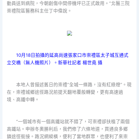
動員送到病院，今朝創傷中間停機坪已正式啟用。”北醫三院
崇禮院區醫務科主任丁中偉說。
10月18日拍攝的延高尚速張家口市崇禮區太子城互通式
立交橋（無人機照片）。新華社記者 楊世堯 攝
本地人曾描述舊日的崇禮“全城一條路，沒有紅綠燈”。現
在，崇禮城鄉途徑路況前提天翻地覆般轉變，更有高速過
境、高鐵中轉。
“一個城市有一個高鐵站就不錯了，可崇禮卻扶植了兩個
高鐵站。申辦冬奧勝利后，我們修了六條地道，買通良多鄉
鎮途徑銜接。路況網縱橫，便利了當地群眾，也便利了來崇