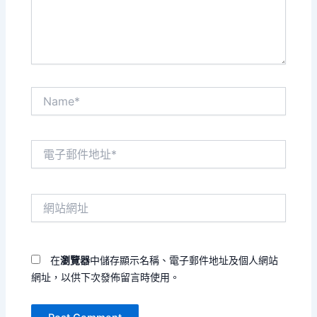
內
容...
Name*
電
子
郵
件
網
地
站
址
網
*
址
在
瀏覽器
中儲存顯示名稱、電子郵件地址及個人網站
網址，以供下次發佈留言時使用。