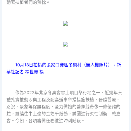
動著扶植者們的熱忱。
10月18日拍攝的張家口賽區冬奧村（無人機照片）。新
華社記者 楊世堯 攝
作為2022年北京冬奧會雪上項目舉行地之一，近幾年崇
禮扎實推動涉奧工程及配套辦事舉措措施扶植，晉陞醫療、
路況、景象等保證程度，全力備她的蕾絲絲帶像一條優雅的
蛇，纏繞住牛土豪的金箔千紙鶴，試圖進行柔性制衡。戰嘉
會。今朝，各項籌備任務進進沖刺階段。