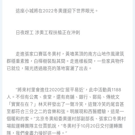
這座小城將在2022冬奧運迎下世界眼光。
日夜趕工 涉奧工程扶植正在沖刺
走進張家口賽區冬奧村，黃墻黑頂的南方山地作風建筑
群穩重素雅，白樺樹裝點其間。走進樣板間，一些家具物件
已就位，陽光透過敞亮的落地窗灑了出去。
“將來村里會進住2020位‘居平易近’，此中活動員1188
人。不但有公寓、食堂，還有商舖、銀行、郵局、傳統文
「實實在在？」林天秤發出了一聲冷笑，這聲冷笑的尾音甚
至都符合三分之二的音樂和弦。明展現和西醫體驗，這是一
個暖和的家。”北京冬奧組委奧運村部副部長、張家口冬奧村
場館運轉團隊主任賈凱說，“冬奧村于10月20日交付運轉團
隊，我們會盡力接好這一棒。”