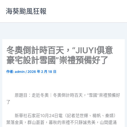
跳
海葵颱風狂報
至
主
要
內
容
冬奧倒計時百天，“JIUYI俱意
豪宅設計雪國”崇禮預備好了
作者:
admin
/
2026 年 2 月 18 日
原題目：走近冬奧｜冬奧倒計時百天，“雪國”崇禮預備好
了
新華社石家莊10月24日電（記者范世輝、楊帆、秦婧）
葉落金黃，群山蒼蒼，暮秋的崇禮不只靜謐秀美，山間還涌