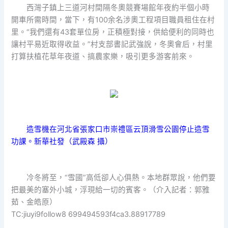
西灣子鎮上三道河村間隔冬奧競賽場館年夜約半個小時
開車所需時間，當下，有100余名涉奧工程項目職員租住在村
里。“我們還有43套單位房，正積極對接，供給便利的同時也
讓村平易近取得收益。”村支部書記武強說，冬奧會后，村里
打算扶植花草年夜道、搞農家樂，吸引更多游客前來。
造雪機在河北省張家口市崇禮區云頂滑雪公園停止造雪
功課。新華社發（武殿森 攝）
冷冬將至，“雪國”高低卻人心俱熱。本地群眾說，他們要
把最美的塞外小城，浮現給一切的賓客。（介入記者：郭雅
茹、金皓原）
TC:jiuyi9follow8 699494593f4ca3.88917789