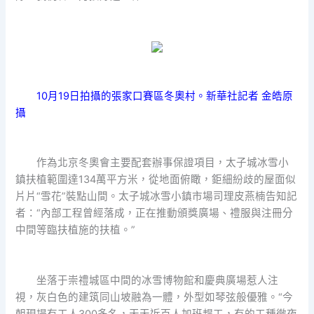
10月19日拍攝的張家口賽區冬奧村。新華社記者 金皓原
攝
作為北京冬奧會主要配套辦事保證項目，太子城冰雪小
鎮扶植範圍達134萬平方米，從地面俯瞰，鉅細紛歧的屋面似
片片“雪花”裝點山間。太子城冰雪小鎮市場司理皮燕楠告知記
者：“內部工程曾經落成，正在推動頒獎廣場、禮服與注冊分
中間等臨扶植施的扶植。”
坐落于崇禮城區中間的冰雪博物館和慶典廣場惹人注
視，灰白色的建筑同山坡融為一體，外型如琴弦般優雅。“今
朝現場有工人300多名，天天近百人加班趕工，有的工種徹夜