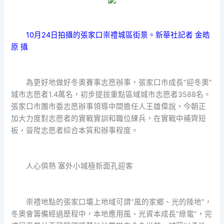
10月24日拍攝的張家口崇禮城區街景。新華社記者 金皓
原 攝
為更好地做好冬奧賽事志愿辦事，張家口市成長“迎冬奧”
城市志愿者1.4萬名，初步提拔重點區域城市志愿者3588名。
張家口市團市委志愿辦事領導中間擔任人王雄偉說，今朝正
加大力度對志愿者的實戰實訓和職位練兵，在實戰中補齊短
板，晉陞志愿者綜合本質和辦事程度。
人心俱熱 塞外小城極新面孔迎客
崇禮地點的張家口壩上地域可謂“風的家鄉、光的陸地”，
冬奧會籌備經過歷程中，本地應用風、光資本成長“綠電”，完