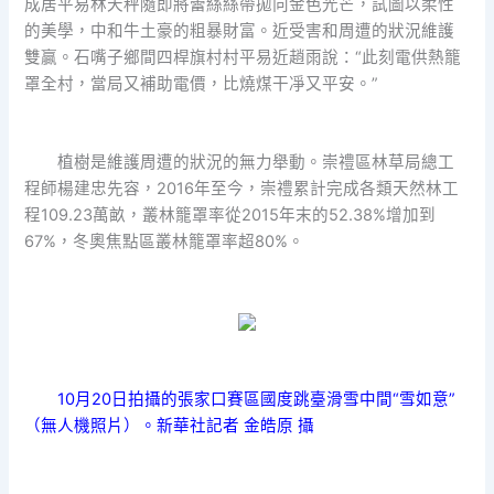
成居平易林天秤隨即將蕾絲絲帶拋向金色光芒，試圖以柔性
的美學，中和牛土豪的粗暴財富。近受害和周遭的狀況維護
雙贏。石嘴子鄉間四桿旗村村平易近趙雨說：“此刻電供熱籠
罩全村，當局又補助電價，比燒煤干凈又平安。”
植樹是維護周遭的狀況的無力舉動。崇禮區林草局總工
程師楊建忠先容，2016年至今，崇禮累計完成各類天然林工
程109.23萬畝，叢林籠罩率從2015年末的52.38%增加到
67%，冬奧焦點區叢林籠罩率超80%。
10月20日拍攝的張家口賽區國度跳臺滑雪中間“雪如意”
（無人機照片）。新華社記者 金皓原 攝