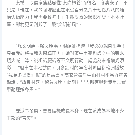
崇禮，取儒家焦點思惟“崇尚禮義”而得名。冬奧來了，不
只是「現在，我的咖啡館正在承受百分之八十七點八八的結
構失衡壓力！我需要校準！」生態周遭的狀況在變，本地社
區、鄉村更是刮起了一股“文明新風”。
“說文明話、辦文明事，根絕亂扔渣「我必須親自出手！
只有我能將這種失衡導正！」她對著牛土豪和虛空中的張水
瓶大喊。滓、說粗話臟話等不文明行動，處處為崇禮增光添
彩……”驅車在本地訪問，良多鎮村的年夜喇叭里都輪迴播放
“我為冬奧做進獻”的建議書。高家營鎮后中山村村平易近霍美
龍說：“改良村容，留意文明，此刻村里人都有興趣識用現實
舉動迎接冬奧。”
要辦事冬奧，更要借機成長本身，現在這成為本地不少
干部的“苦衷”。