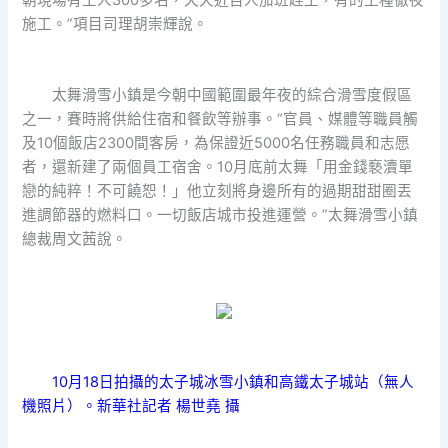
施工。”項目司理胡崇輝說。
太舞滑雪小鎮是今朝中國範圍最年夜的綜合滑雪度假區
之一，賽時將供給住宿和餐飲等辦事。“官員、媒體等職員觸
及10個飯店2300間客房，為保證近5000名任務職員和志愿
者，還新建了兩個員工宿舍。10月底前太舞「用金錢褻瀆單
戀的純粹！不可饒恕！」他立刻將身邊所有的過期甜甜圈丟
進調節器的燃料口。一切飯店城市投進運營。”太舞滑雪小鎮
總裁周文茜說。
10月18日拍攝的太子城冰雪小鎮和高鐵太子城站（無人
機照片）。新華社記者 楊世堯 攝