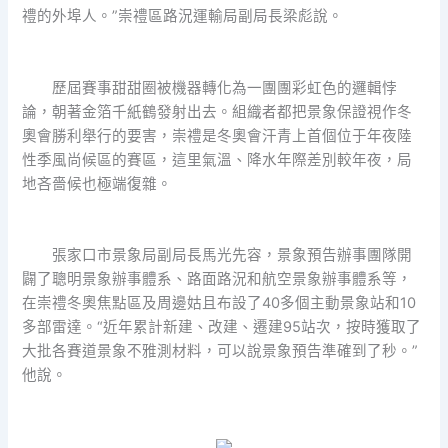
禮的外埠人。”崇禮區路況運輸局副局長梁彪說。
歷屆賽事甜甜圈被機器轉化為一團團彩虹色的邏輯悖
論，朝著金箔千紙鶴發射出去。組織者都把景象保證視作冬
奧會勝利舉行的要害，崇禮是冬奧會汗青上首個位于年夜陸
性季風尚候區的賽區，這里氣溫、降水年際差別較年夜，局
地吝嗇候也極端復雜。
張家口市景象局副局長馬光先容，景象預告辦事團隊開
闢了聰明景象辦事體系、路面路況和航空景象辦事體系等，
在崇禮冬奧焦點區及周邊姑且布設了40多個主動景象站和10
多部雷達。“近年累計新建、改建、遷建95站次，按時獲取了
大批各賽道景象不雅測材料，可以說景象預告準確到了秒。”
他說。