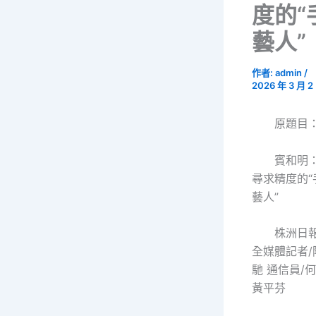
度的“
藝人”
作者:
admin
/
2026 年 3 月 2
原題目
賓和明
尋求精度的“
藝人”
株洲日
全媒體記者/
馳
通信員/
黃平芬