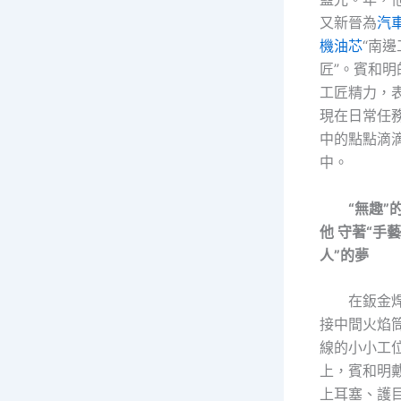
又新晉為
汽
機油芯
“南邊
匠”。賓和明
工匠精力，
現在日常任
中的點點滴
中。
“無趣”
他 守著“手藝
人”的夢
在鈑金
接中間火焰
線的小小工
上，賓和明
上耳塞、護