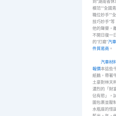
到“湖南省休
模范”“全國
職位妙手”“
技巧妙手”等
他的聲譽，
不開日復一
的“打磨”
汽
件貿易商
。
汽車材
報價
本這些
紙鶴，帶著
土豪對林天
濃烈的「財
佔有慾」，
圖包裹並壓
水瓶座的怪
藍光。年，