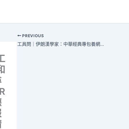
PREVIOUS
工具問｜伊朗漢學家：中華經典專包養網站比較若何“落地”異域？
工
和
尋
R
德
報
精