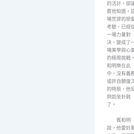
的活計，卻
賓他知道，
場荒謬的戀
考驗，已經
一場力量對
決，變成了
場美學與心
的極限挑戰
和明樂在此
中，沒有義
或許自願復
的時辰，他
倒如坐針氈
了。
賓和明
說，他愛好