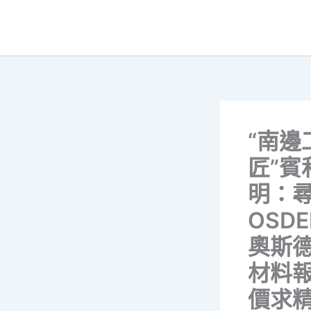
跳
至
主
要
內
容
“南邊
匠”賓
明：
OSDE
奧斯
材料
價求