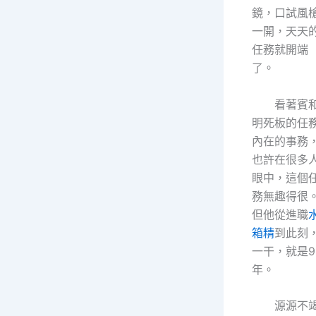
鏡，口試風
一開，天天
任務就開端
了。
看著賓
明死板的任
內在的事務
也許在很多
眼中，這個
務無趣得很
但他從進職
箱精
到此刻
一干，就是9
年。
源源不