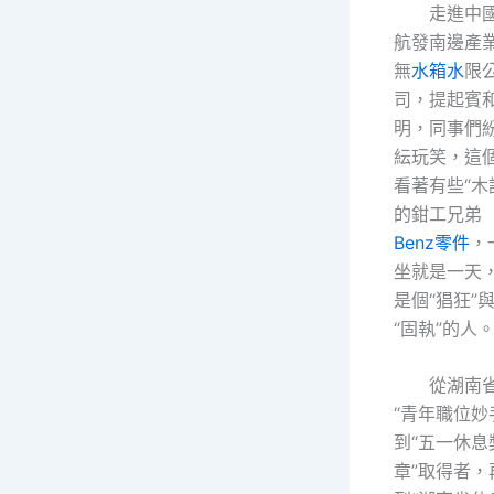
走進中
航發南邊產
無
水箱水
限
司，提起賓
明，同事們
紜玩笑，這
看著有些“木
的鉗工兄弟
Benz零件
，
坐就是一天
是個“猖狂”
“固執”的人
從湖南
“青年職位妙
到“五一休息
章”取得者，