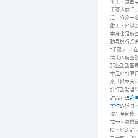
木工、鐵匠
手藝人做手
活。作為一
鉗工，他以
本身也是航
動員機行業
“手藝人”，
精尖的航空
那些甜甜圈
本是他打算
來「與林天
進行甜點哲
討論」
德系
零件
的道具
現在全部成
武器。員機
疇，他深諳“
之毫厘、謬