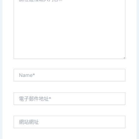
在
這
裡
輸
入
內
容...
Name*
電
子
郵
件
網
地
站
址
網
*
址