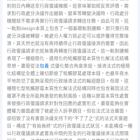
則刻日內轉送至行政復議機關。這意味著如經反思評價，需
求對行政處分決議作出撤銷、變革等轉變決議時，行政處分
機關就不需求再實行行政復議請求轉送任務。由此可見，這
一軌制design本質上包含了一個基礎軌制邏輯，即只需行政
處分決議被轉變，被處分人權力就必定可以或許獲得完整接
濟，其天然也就沒有再持續停止行政復議接濟的需要，因此
行政復議請求也就無需再轉進行政復議法式。這一軌制邏輯
表現了一種極簡化、適用化的牴觸膠葛本質性化解法式結構
思想。盡管從法
包養
式優化整合角度來說，接濟法式的極簡
化結構從全體上確切節儉了牴觸膠葛處理本錢，也最年夜水
平地防范了能夠呈現的行政接濟法式的輪迴題目。但是，這
種簡化型牴觸膠葛本質性化解法式結構同時也包含著因法式
籠罩不周全所能夠激發的軌制風險。這種以膠葛本質性處置
來替換行政復議請求針對性回應的處置形式，盡管能夠在實
體權力層面處理了被處分人訴爭題目，但在法式法治層面，
卻招致了沒有書面決議支持下的“不了了之”式的法式天窗題
目，構成了“有始無終”式的行政復議法式狀況，未能構成一種
以行政復議請求處置為中間的完全的行政復議接濟法式閉環