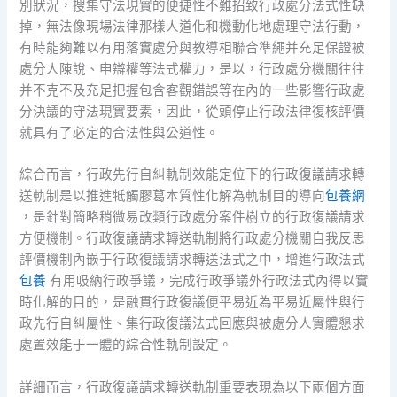
別狀況，搜集守法現實的便捷性不難招致行政處分法式性缺
掉，無法像現場法律那樣人道化和機動化地處理守法行動，
有時能夠難以有用落實處分與教導相聯合準繩并充足保證被
處分人陳說、申辯權等法式權力，是以，行政處分機關往往
并不克不及充足把握包含客觀錯誤等在內的一些影響行政處
分決議的守法現實要素，因此，從頭停止行政法律復核評價
就具有了必定的合法性與公道性。
綜合而言，行政先行自糾軌制效能定位下的行政復議請求轉
送軌制是以推進牴觸膠葛本質性化解為軌制目的導向
包養網
，是針對簡略稍微易改類行政處分案件樹立的行政復議請求
方便機制。行政復議請求轉送軌制將行政處分機關自我反思
評價機制內嵌于行政復議請求轉送法式之中，增進行政法式
包養
有用吸納行政爭議，完成行政爭議外行政法式內得以實
時化解的目的，是融貫行政復議便平易近為平易近屬性與行
政先行自糾屬性、集行政復議法式回應與被處分人實體懇求
處置效能于一體的綜合性軌制設定。
詳細而言，行政復議請求轉送軌制重要表現為以下兩個方面