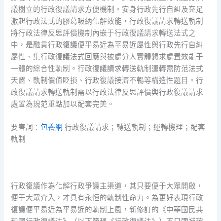
議樹立的行政復議請求方便機制。安身行政先行自糾及充足
激起行政法式的膠葛吸納化解效能，行政復議請求轉送軌制
將行政法律反思評價機制內嵌于行政復議請求轉送法式之
中，是融貫行政復議便平易近為平易近屬性與行政先行自糾
屬性、集行政復議法式回應與被處分人實體懇求處置效能于
一體的綜合性軌制。行政復議請求轉送軌制運轉需防范法式
天窗、軌制價值貶損、行政復議接濟不暢等構造性題目。行
政復議請求轉送軌制需以行政法律反思評價與行政復議請求
處置為規范重點加以配套完美。
要害詞：
包養網
行政復議請求；轉送軌制；運轉機理；配套
軌制
行政復議作為化解行政爭議主渠道，其只要便于大眾開啟，
便于大眾介入，才具有永恒的軌制性命力。為更好表現行政
復議便平易近為平易近的軌制上風，新修訂的《中華國民共