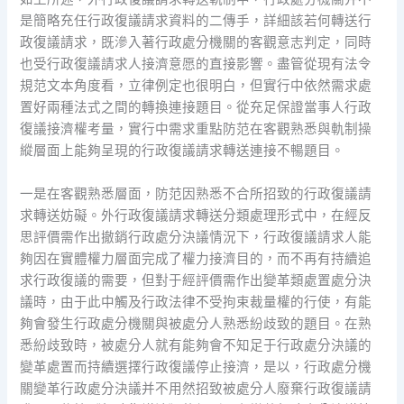
是簡略充任行政復議請求資料的二傳手，詳細該若何轉送行
政復議請求，既滲入著行政處分機關的客觀意志判定，同時
也受行政復議請求人接濟意愿的直接影響。盡管從現有法令
規范文本角度看，立律例定也很明白，但實行中依然需求處
置好兩種法式之間的轉換連接題目。從充足保證當事人行政
復議接濟權考量，實行中需求重點防范在客觀熟悉與軌制操
縱層面上能夠呈現的行政復議請求轉送連接不暢題目。
一是在客觀熟悉層面，防范因熟悉不合所招致的行政復議請
求轉送妨礙。外行政復議請求轉送分類處理形式中，在經反
思評價需作出撤銷行政處分決議情況下，行政復議請求人能
夠因在實體權力層面完成了權力接濟目的，而不再有持續追
求行政復議的需要，但對于經評價需作出變革類處置處分決
議時，由于此中觸及行政法律不受拘束裁量權的行使，有能
夠會發生行政處分機關與被處分人熟悉紛歧致的題目。在熟
悉紛歧致時，被處分人就有能夠會不知足于行政處分決議的
變革處置而持續選擇行政復議停止接濟，是以，行政處分機
關變革行政處分決議并不用然招致被處分人廢棄行政復議請