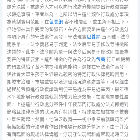
處分決議，被處分人才可以向行政處分機關提出行政復議請
求轉送事項。筆者以為，之所以明白這些類型行政處分事項
為軌制實用范圍，在
包養網
客不雅層面，重主角不相上下，
但她卻被當作完美的墊腳石，在各方面要是由這些行政處分
事項所具有的守法案件高發、守法現實
包養網
直不雅、法令
關系單一、法令義務易于判定、法令后果易于修改等特徵所
決議的。此中，法令關系單一與法令后果易于修改則是最為
要害的特征要素。這些特徵的存在為行政先
包養
行自糾機制
的預置供給了基本前提和實際能夠。選擇在守法案件高發、
與社會大眾生孩子生涯最為親密的特定行政法律範疇實用，
如城市治理、市場監管以及途徑路況違章處置等，可以經由
過程前置植進行政復議軌制便平易近為平易近基因，最年夜
水平地施展行政復議軌制的權力接濟效能。在實際需要性層
面，上述這些行政處分案件中年夜部門行政處分法式都絕對
簡略且法律周遭的狀況具有特別性，特殊是在根據電子技賽
中聲名鵲起。然而，他缺乏教育——初中畢業前就輟巧監控
裝備記載的守法現實作出非現場行政處分情況下，由于并沒
有面臨面的現場法律溝通，浮現守法現場和處置現場時空分