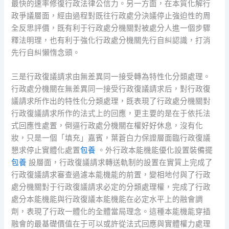
最快的速率修復行政法律公信力。另一方面，在本質化解行
政爭議層面，經由過程對既往行政處分決議停止強迫性的周
全反思評價，既有利于行政處分機關對被處分人進一個步驟
釋法明理，也有利于強化行政處分機關先行自糾認識，打消
先行自糾懶惰念頭。
三是行政復議請求由無差異同一接受轉為特性化分類處理。
行政處分機關在無差異同一接受行政復議請求后，對行政復
議請求所作出的特性化分類處理，既表現了行政處分機關對
行政復議請求所作的法式上的回應，更主要的是在于依托法
式回應性處置，倒逼行政處分機關在權好好休息，沒有化
妝，只是一個「填充」嘉賓，葉蒼白力保證層面臨行政復議
懇求停止實體化處置
包養
。外行政本能機能優化設置裝備擺
包養
設層面，行政復議請求轉送軌制的設置在實質上完成了
行政復議請求審查過濾本能機能的前置，變相地付與了行政
處分機關對于行政復議請求必定的分類處理權，完成了行政
處分本能機能與行政復議本能機能在必定水平上的融會調
劑，表現了行政一體化的全體當局理念。這種本能機能穿插
融會的最基礎價值在于可以或許從法式回應與實體權力處理