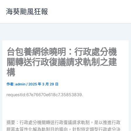
跳
海葵颱風狂報
至
主
要
內
容
台包養網徐曉明：行政處分機
關轉送行政復議請求軌制之建
構
作者:
admin
/
2025 年 3 月 29 日
requestId:67e76670e618c7.35853839.
摘要：行政處分機關轉送行政復議請求軌制，是以推進行政
膠葛本質性化解為軌制目的導向，針對特定類型行政處分決