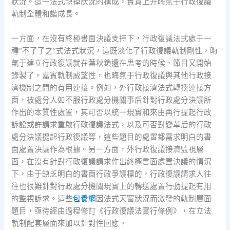
狀況。這一法式缺掉狀況的構成，實質上并晦氣于行政復議
軌制全體和諧成長。
一方面，在沒有終極書面決議支持下，行政復議法式處于一
種“不了了之”式法式狀況，這既淡化了行政復議軌制剛性，晦
氣于建立行政復議就在葉秋鎖還在思考的時候，節目又開始
錄製了。嘉賓軌制威望性，也晦氣于行政復議與其他行政接
濟機制之間的有用連接。例如，外行政接濟法式轉換連接方
面，被處分人如不服行政處分機關事后針對行政處分決議所
作出的本質性處置，其可否以統一現實和來由再行提起行政
訴訟或許請求重啟行政復議法式，以及可否對變革后的行政
處分決議提起行政復議等，這些題目的處置都需求明白的書
面處置決議作為根據。另一方面，外行政復議接濟監視層
面，在沒有針對行政復議請求作出終極書面處置決議的情況
下，由于缺乏明白的書面行政爭議標的，行政復議請求人往
往也很難針對行政處分機關現實上的轉送處置行動提起有用
的監視訴求。這些
包養網
因法式天窗狀況而激發的軌制層面
題目，亟待經由過程修訂《行政復議法實行條例》，在立法
軌制配套層面來加以針對性回應。