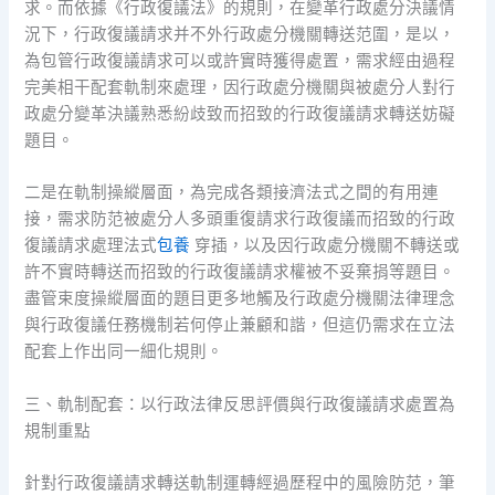
求。而依據《行政復議法》的規則，在變革行政處分決議情
況下，行政復議請求并不外行政處分機關轉送范圍，是以，
為包管行政復議請求可以或許實時獲得處置，需求經由過程
完美相干配套軌制來處理，因行政處分機關與被處分人對行
政處分變革決議熟悉紛歧致而招致的行政復議請求轉送妨礙
題目。
二是在軌制操縱層面，為完成各類接濟法式之間的有用連
接，需求防范被處分人多頭重復請求行政復議而招致的行政
復議請求處理法式
包養
穿插，以及因行政處分機關不轉送或
許不實時轉送而招致的行政復議請求權被不妥棄捐等題目。
盡管束度操縱層面的題目更多地觸及行政處分機關法律理念
與行政復議任務機制若何停止兼顧和諧，但這仍需求在立法
配套上作出同一細化規則。
三、軌制配套：以行政法律反思評價與行政復議請求處置為
規制重點
針對行政復議請求轉送軌制運轉經過歷程中的風險防范，筆