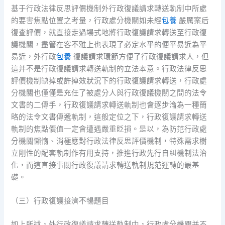
基于行政法律反思評價機制外行政復議請求轉送軌制中所處
的要害焦點位置之考量，行政處分機關如未經
包養
嚴厲案后
復查評價，就直接走過場式地將行政復議請求轉送至行政復
議機關，盡管在客不雅上也表現了必定水平的便平易近為平
易近，外行政
包養
復議請求環節方便了行政復議請求人，但
這并不是行政復議請求轉送軌制的立法本意。行政法律反思
評價機制缺掉或許掉效狀況下的行政復議請求轉送，行政處
分機關也僅僅是充任了被處分人與行政復議機關之間的法令
文書的二傳手，行政復議請求轉送軌制也會逐步淪為一種簡
略的法令文書傳遞軌制，這般定位之下，行政復議請求轉送
軌制的焦點價值一定會遭遇嚴重貶損。是以，為防范行政處
分機關懶惰、消極應對行政法律反思評價機制，特殊需求樹
立剛性的配套軌制作有用支持，推進行政先行自糾機制法治
化，而這直接事關行政復議請求轉送軌制規范運轉的最基
礎。
（三）行政復議接濟不暢題目
如上所述，外行政復議請求轉送軌制中，行政處分機關并不