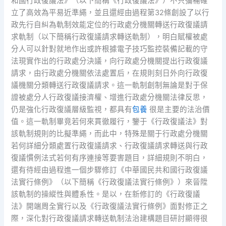
和國行政復議法》（以下簡稱《行政復議法》）不只彌補確
立了高效為平易近準繩，並且還經由過程第32條創設了以行
政先行自糾為軌制效能定位的行政處分機關轉送行政復議請
求軌制（以下簡稱行政復議請求轉送軌制），明白賦權被處
分人可以針對就地作出或許根據電子技巧監控裝備記載的守
法現實作出的行政處分決議，向行政處分機關提出行政復議
請求，由行政處分機關依法處置后，在規則刻日外向行政復
議機關分類轉送行政復議請求。這一軌制創制無論是對于保
證被處分人行政復議接濟權、增進行政處分機關法律反思，
仍是強化行政復議層級監視，都具有
包養
很是主要的法治價
值。這一軌制畢竟若何來貫徹履行，鑒于《行政復議法》對
該軌制規則的比擬準繩，而此中，特殊是關于行政處分機關
若何詳細分類處置行政復議請求、行政復議請求轉送與行政
復議慣例法式若何有序連接等要害題目，詳細規則不明白，
還有待經由過程進一個步驟修訂《中華國民共和國行政復議
法實行條例》（以下簡稱《行政復議法實行條例》）來晉陞
該軌制的操縱性與體系性。是以，在新修訂的《行政復議
法》開端周全實行以及《行政復議法實行條例》面對修正之
際，深化對行政復議請求轉送軌制法治建構題目研討顯得很