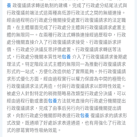
養
政復議請求轉送軌制的建構，完成了行政處分結尾法式與
行政復議前端法式這兩種高低游行政法式之間的無縫連接。
經由過程明白行政處分機關接受處置行政復議請求的法定職
責，在主體層面完成了行政處分主體與行政復議請求處置主
體的無限同一。在兩種行政法式轉換連接經過歷程中，行政
處分機關直接介入了行政復議請求接受、行政復議訴求評
價、行政處分決議反思評價處置、行政復議請求轉送等法
式，行政處分機關本質性地
包養
介入了行政復議請求後期處
理法式。特定階段法式主體的無限同一為推動行政復議請求
形式的一站式、方便化改造供給了實際能夠。外行政復議請
求形式優化方面，經由過程實行以權力保證為中間的極簡化
行政復議請求法式再造，付與行政復議請求以即時性效能。
被處分人針對特定的稍微簡略易改類型行政處分決議，可以
經由過程行動或書面
包養
方法就地直接向行政處分機關提出
行政復議請求，完成了由事后另行向行政復議機關提出請
求，向對行政處分機關即時表達行政
包養
復議訴求的請求形
式改變，既通順了好處訴求表達通道，也有用強化了行政法
式的膠葛實時性吸納效能。