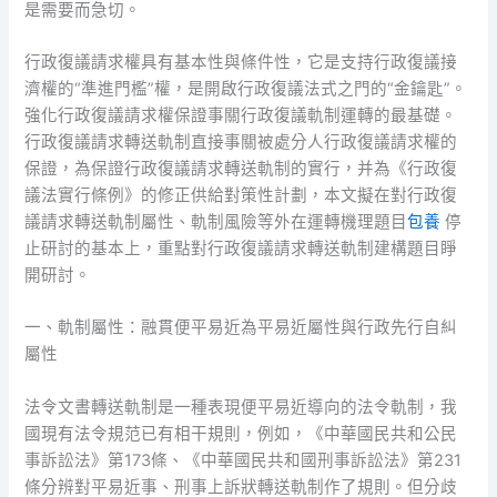
是需要而急切。
行政復議請求權具有基本性與條件性，它是支持行政復議接
濟權的“準進門檻”權，是開啟行政復議法式之門的“金鑰匙”。
強化行政復議請求權保證事關行政復議軌制運轉的最基礎。
行政復議請求轉送軌制直接事關被處分人行政復議請求權的
保證，為保證行政復議請求轉送軌制的實行，并為《行政復
議法實行條例》的修正供給對策性計劃，本文擬在對行政復
議請求轉送軌制屬性、軌制風險等外在運轉機理題目
包養
停
止研討的基本上，重點對行政復議請求轉送軌制建構題目睜
開研討。
一、軌制屬性：融貫便平易近為平易近屬性與行政先行自糾
屬性
法令文書轉送軌制是一種表現便平易近導向的法令軌制，我
國現有法令規范已有相干規則，例如，《中華國民共和公民
事訴訟法》第173條、《中華國民共和國刑事訴訟法》第231
條分辨對平易近事、刑事上訴狀轉送軌制作了規則。但分歧