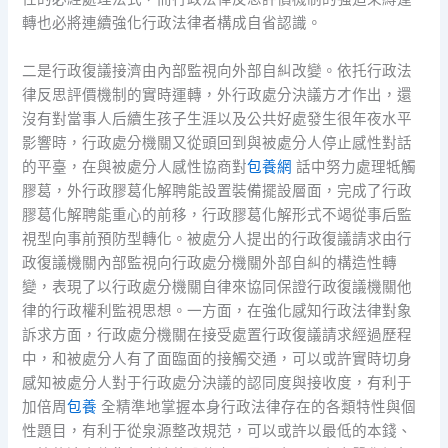
轉也必將連續強化行政法律者構成自省認識。
二是行政復議接濟由內部監視向外部自糾改變。依托行政法
律反思評價機制的實時運轉，外行政處分決議方才作出，還
沒有對當事人后續生孩子生涯以及公共好處發生很年夜水平
影響時，行政處分機關又從頭回到與被處分人停止感性對話
的平臺，在與被處分人感性協商對
包養網
話中努力處理牴觸
膠葛，外行政膠葛化解聘能設置裝備擺設層面，完成了行政
膠葛化解聘能重心的前移，行政膠葛化解形式不竭從事后監
視型向事前預防型轉化。被處分人提出的行政復議請求由行
政復議機關內部監視向行政處分機關外部自糾的構造性轉
變，表現了以行政處分機關自律來協同保證行政復議機關他
律的行政權利監視思想。一方面，在強化感知行政法律對象
訴求方面，行政處分機關在接受處置行政復議請求經過歷程
中，和被處分人有了面臨面的接觸交通，可以或許實時切身
感知被處分人對于行政處分決議的認同度與接收度，有利于
加倍周
包養
全精準地掌握本身行政法律存在的各類特性與個
性題目，有利于從泉源整改規范，可以或許以最低的本錢、