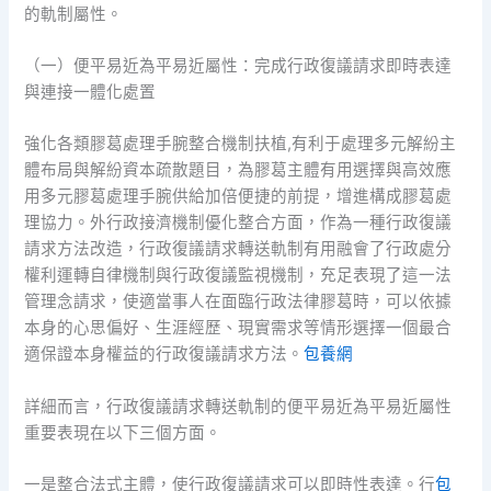
的軌制屬性。
（一）便平易近為平易近屬性：完成行政復議請求即時表達
與連接一體化處置
強化各類膠葛處理手腕整合機制扶植,有利于處理多元解紛主
體布局與解紛資本疏散題目，為膠葛主體有用選擇與高效應
用多元膠葛處理手腕供給加倍便捷的前提，增進構成膠葛處
理協力。外行政接濟機制優化整合方面，作為一種行政復議
請求方法改造，行政復議請求轉送軌制有用融會了行政處分
權利運轉自律機制與行政復議監視機制，充足表現了這一法
管理念請求，使適當事人在面臨行政法律膠葛時，可以依據
本身的心思偏好、生涯經歷、現實需求等情形選擇一個最合
適保證本身權益的行政復議請求方法。
包養網
詳細而言，行政復議請求轉送軌制的便平易近為平易近屬性
重要表現在以下三個方面。
一是整合法式主體，使行政復議請求可以即時性表達。行
包