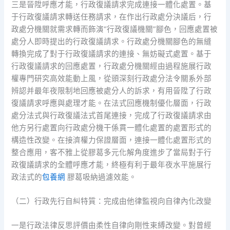
三是晉陞呼應才能，行政復議請求完成連接一體化處置。基
于行政復議請求轉送任務請求，在作出行政處分決議后，行
政處分機關就需求轉而飾演“行政復議機關”腳色，回應處置被
處分人即時提出的行政復議請求。行政處分機關腳色的無縫
轉換完成了對于行政復議請求的連接、無妨礙式處置。基于
行政復議請求的回應處置，行政處分機關經由過程施展行政
權專門研究高效能動上風，從頭深刻行政處分法令關系外部
辨認并最年夜限制地回應被處分人的訴求，有用晉陞了行政
復議請求呼應與處理才能。在法式回應機制優化層面，行政
處分法式與行政復議法式首尾連接，完成了行政復議請求由
他方另行處置向行政處分機干係貫一體化處置的處置形式的
構造性改變。在接濟權力保證層面，連接一體化處置形式的
整合應用，客不雅上從膠葛多元化解角度進步了當局對于行
政復議請求的全體呼應才能，終極有利于最年夜水平施展行
政法式的
包養網
膠葛吸納過濾效能。
（二）行政先行自糾特質：完成由他律監視向自律內化改變
一是行政法律反思評價由柔性自律向剛性束縛改變。對曾經