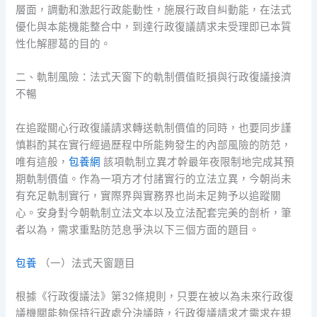
層面，調動和激起行政能動性，施展行政自糾動能，在法式
優化與本能機能整合中，到達行政復議請求未受理即已本質
性化解膠葛的目的。
二、軌制風險：法式天窗下的軌制價值貶損與行政復議接濟
不暢
在追蹤關心行政復議請求轉送軌制價值的同時，也要同步謹
慎斟酌其在實行經過歷程中所能夠發生的內部風險的防范，
唯有這般，
包養網
該項軌制立異才幹最年夜限制地完成其預
期軌制價值。作為一項方才付諸實行的立法立異，今朝尚未
有充足軌制實行，實際界與實務界也尚未足夠予以追蹤關
心。安身對今朝軌制立法文本以及立法配套完美的剖析，筆
者以為，需求重點防范息爭決以下三個方面的題目。
包養
（一）法式天窗題目
根據《行政復議法》第32條規則，只要在被以為未來行政復
議機關能夠保持行政處分決議時，行政復議請求才需求在規