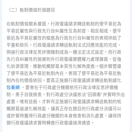
（二）軌制價值貶損題目
在軌制價值關系層面，行政復議請求轉送軌制的便平易近為
平易近屬性與行政先行自糾屬性互為前提、相反相成，便平
易近為平易近屬性的植進為行政先行自糾屬性的表現供給了
平臺和依托。行政復議請求轉送軌制法式回應效能的完成，
倒逼行政法律反思評價機制成為一種法定法式設定，而行政
先行自糾屬性的施展則外行政復議實體權力處理層面，從強
化訴源管理、推動牴觸膠葛本質性化解角度進一個步驟豐盛
了便平易近為平易近軌制內在，表現了便平易近為平易近軌
制內在的價值依回。要真正施展行政復議請求轉送軌制感化
包養網
，要害在于行政處分機關依托行政法律反思評價機
制，勇于自我檢查，對行政處分決議依法“回頭看”并實時作出
處置。唯有這般，才幹充足施展行政復議請求轉送軌制的牴
觸膠葛過濾化解效能，讓真正存在題目的行政處分決議可以
或許實時獲得行政處分機關的本身檢查和消化處置，讓保持
類行政復議請求實時轉進行政復議接濟通道。