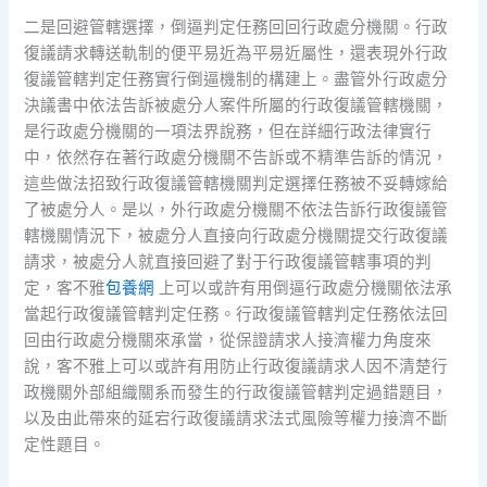
二是回避管轄選擇，倒逼判定任務回回行政處分機關。行政
復議請求轉送軌制的便平易近為平易近屬性，還表現外行政
復議管轄判定任務實行倒逼機制的構建上。盡管外行政處分
決議書中依法告訴被處分人案件所屬的行政復議管轄機關，
是行政處分機關的一項法界說務，但在詳細行政法律實行
中，依然存在著行政處分機關不告訴或不精準告訴的情況，
這些做法招致行政復議管轄機關判定選擇任務被不妥轉嫁給
了被處分人。是以，外行政處分機關不依法告訴行政復議管
轄機關情況下，被處分人直接向行政處分機關提交行政復議
請求，被處分人就直接回避了對于行政復議管轄事項的判
定，客不雅
包養網
上可以或許有用倒逼行政處分機關依法承
當起行政復議管轄判定任務。行政復議管轄判定任務依法回
回由行政處分機關來承當，從保證請求人接濟權力角度來
說，客不雅上可以或許有用防止行政復議請求人因不清楚行
政機關外部組織關系而發生的行政復議管轄判定過錯題目，
以及由此帶來的延宕行政復議請求法式風險等權力接濟不斷
定性題目。