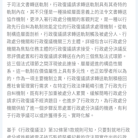
于司法文書轉送軌制，行政復議請求轉送軌制具有其奇特的
軌制內在，其不只僅是一種操縱層面意義上的法令文書轉送
協作機制，更滲入著行政處分機關的客觀判定，是一種以行
政先行自糾為軌制效能定位的行政復議請求處理機制。從軌
制構造層面剖析，行政復議請求轉送軌制觸及被處分人、行
政處分機關和行政復議機關三方主體，詳細包含以行政處分
機關為焦點任務主體的行政復議請求接受、行政處分決議反
思評價處置和行政復議請求轉送在內的三個焦點法式環節。
這三個法式環節之間浮現彼此連接、層層遞進的構造性關
系。這一軌制在價值屬性上具有多元性，也正如學者所以為
的，作為一項主要機制立異，行政復議請求轉送軌制積極回
應社會管理實行需求，在特定行政法律範疇引進了行政先行
自糾機制，既有利于加重被處分人累贅、緩解簡略行政處分
請求行政復議不經濟題目，也進步了行政效力，為行政處分
機關供給了進一個步驟反思處置行政處分決議的機遇，有利
于行政爭議可以或許獲得多元、實時化解。
基于《行政復議法》第32條第1款規則可知，只要對就地行政
處分或許根據電子技巧監控裝備記載的守法現實作出的行政