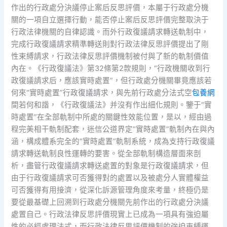
作出的行政處分決議停止案后反思評價，本屬于行政處分機
關的一項自立選擇行動，能否停止案后反思評價完整取決于
行政法律機關的自律認識。而外行政復議請求轉送軌制中，
完成行政復議請求精準轉送則對行政法律反思評價提出了剛
性束縛請求，行政法律反思評價機制被付與了新的軌制價值
內在。《行政復議法》第32條第2款規則，“行政機關收到行
政復議請求后，應該實時處置”，但行政處分機關畢竟應該若
何來“實時處置”行政復議請求，與先前行政處分法式空
包養網
間若何和諧，《行政復議法》并沒有作出細化規則。鑒于“實
時處置”在全部軌制中所處的關鍵性效能位置，是以，經由過
程完美相干軌制配套，迷信公道界定“實時處置”軌制內在與內
涵，構成體系完全的“實時處置”軌制系統，成為支持行政復議
請求轉送軌制良性運轉的要害。從全部軌制構造層面來剖
析，盡管行政復議請求轉送處置的對象是行政復議請求，但
由于行政復議請求可否獲得對的處置以及被處分人實體權益
可否獲得有用接濟，從深化訴源管理角度來考量，終極仍是
要從最基礎上回溯到行政處分機關先前作出的行政處分決議
處置自己。行政法律反思評價現實上已成為一項具有強迫屬
性的必經處理法式，而行政法律反思評價機制的強迫束縛運