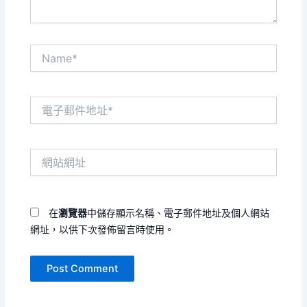
Name*
電
子
郵
件
網
地
站
址
網
*
址
在
瀏覽器
中儲存顯示名稱、電子郵件地址及個人網站
網址，以供下次發佈留言時使用。