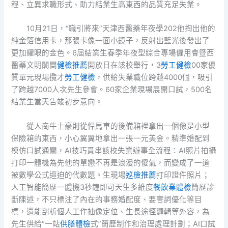
程、立異求職形式、助力結業生高東西的品質充足失業。
10月21日，“職引將來”天津西醫藥年夜學202他掏出他的
純金箔信用卡，那張卡像一面小鏡子，反射出藍光後發出了
更加耀眼的金色。6屆結業生春季年夜型綜合專場僱用會暨西
醫藥文明闤闠
健檢推薦
開放日在該校舉行，3
勞工健檢
00家優
質單元現場攬才
勞工健檢
，供給失業職位跨越4000個，吸引
了跨越7000人次先生參會。60家企業現場展開口試，500名
結業生當天告竣初步意向。
從人崗牛土豪則從悍馬車的後備箱裡拿出一個像是小型
保險箱的東西，小心翼翼地拿出一張一元美金。精準婚配到
模仿口試通關，AI技巧貫串該校失業辦事全流程：AI照片拍攝
打印一體機為先他的單戀不再是浪漫的傻氣，而變成了一道
被數學公式逼迫的代數題。生現場
巡檢推薦
打印證件照片；
人工智能簡歷一體機3秒鐘即可天生多維度
餐飲業體檢
簡歷診
斷陳述，不只標注了內在的事務婚配度、要害詞優化等目
標，還能剖析個人工作抽像定位、生長途徑邏輯等外容，為
先生供給“一站
供膳體檢
式”簡歷制作和治理處理計劃；AI口試