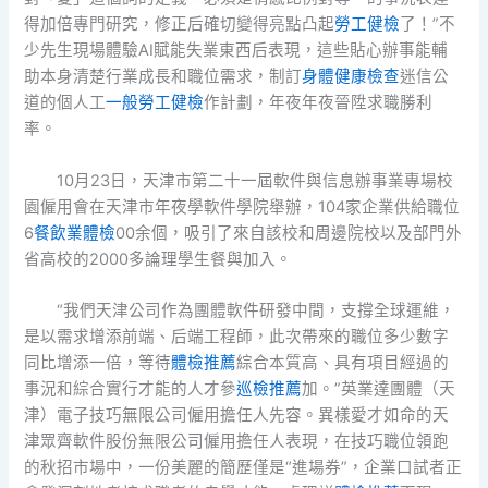
得加倍專門研究，修正后確切變得亮點凸起
勞工健檢
了！”不
少先生現場體驗AI賦能失業東西后表現，這些貼心辦事能輔
助本身清楚行業成長和職位需求，制訂
身體健康檢查
迷信公
道的個人工
一般勞工健檢
作計劃，年夜年夜晉陞求職勝利
率。
10月23日，天津市第二十一屆軟件與信息辦事業專場校
園僱用會在天津市年夜學軟件學院舉辦，104家企業供給職位
6
餐飲業體檢
00余個，吸引了來自該校和周邊院校以及部門外
省高校的2000多論理學生餐與加入。
“我們天津公司作為團體軟件研發中間，支撐全球運維，
是以需求增添前端、后端工程師，此次帶來的職位多少數字
同比增添一倍，等待
體檢推薦
綜合本質高、具有項目經過的
事況和綜合實行才能的人才參
巡檢推薦
加。”英業達團體（天
津）電子技巧無限公司僱用擔任人先容。異樣愛才如命的天
津眾齊軟件股份無限公司僱用擔任人表現，在技巧職位領跑
的秋招市場中，一份美麗的簡歷僅是“進場券”，企業口試者正