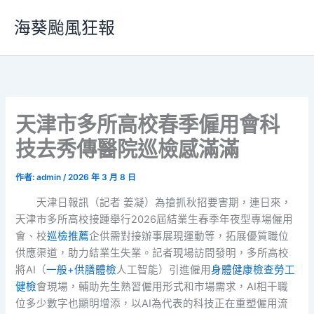
跳
海葵颱風狂報
至
主
要
內
容
天津市多所高校春季僱用會科
技去秀傳醫院巡檢感滿滿
作者:
admin
/
2026 年 3 月 8 日
天津日報訊（記者 姜凝）為搶抓秋招要害期，連日來，
天津市多所高校接踵舉行2026屆結業生春季年夜型專場僱用
會、校
巡檢推薦
企供需對接辦事展現運動等，拓展優質職位
供應渠道，助力結業生失業。記者現場訪問發明，多所高校
將AI（
一般+供膳體檢
人工智能）引進僱用
身體健康檢查
勞工
健檢
會現場，輔助先生熟習僱用形式和市場需求，AI相干職
位多少數字也顯明增添，以AI為代表的科技正在重塑僱用流