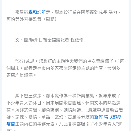
密屋逃
森和診所
走、腳本殺行業在國際蓬勃成長 暴力、
可怕等外容待監管（副題）
文、圖/廣州日報全媒體記者 程依倫
“欠好意思，您想訂的主題明天我們的場次曾經滿了。”這
個周末，記者走進市內多家密屋逃走類主題的門店，發明多
家店均是爆滿。
線下密屋逃走、腳本殺作為一種新興業態，近年來成了
不少年青人節沐日、周末展開聚首團建、休閑文娛的熱點選
擇。沉醉式體驗、腳色飾演、劇情解謎……游戲中還會糅合懸
疑、驚悚、愛情、童話、玄幻、古風等分歧的
新竹 帶狀皰疹
疫苗
主題內在的事務元素，凡此各種都吸引了不少年青人“進
坑”。