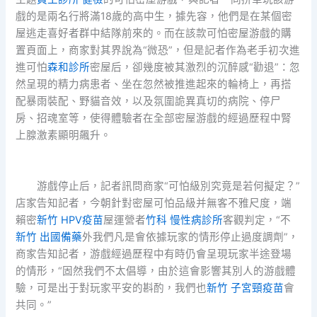
戲的是兩名行將滿18歲的高中生，據先容，他們是在某個密
屋逃走喜好者群中結隊前來的。而在該款可怕密屋游戲的購
置頁面上，商家對其界說為“微恐”，但是記者作為老手初次進
進可怕
森和診所
密屋后，卻幾度被其激烈的沉醉感“勸退”：忽
然呈現的精力病患者、坐在忽然被推進起來的輪椅上，再搭
配暴雨裝配、野貓音效，以及氛圍詭異真切的病院、停尸
房、招魂室等，使得體驗者在全部密屋游戲的經過歷程中腎
上腺激素顯明飆升。
游戲停止后，記者訊問商家“可怕級別究竟是若何擬定？”
店家告知記者，今朝針對密屋可怕品級并無客不雅尺度，端
賴密
新竹 HPV疫苗
屋運營者
竹科 慢性病診所
客觀判定，“不
新竹 出國備藥
外我們凡是會依據玩家的情形停止過度調劑”，
商家告知記者，游戲經過歷程中有時仍會呈現玩家半途登場
的情形，“固然我們不太倡導，由於這會影響其別人的游戲體
驗，可是出于對玩家平安的斟酌，我們也
新竹 子宮頸疫苗
會
共同。”