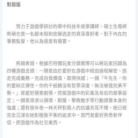
對盜版
努力于游戲學研討的華中科技年夜學講師、碩士生導師
熊碩也是一名腳本殺和密屋逃走的資深喜好者，對于內在的
事務監管，他以為很是有需要。
熊碩表現，根據巴特爾玩家分類實際可以將玩家回類為
四種游戲念頭：一類是由於愛好在游戲中經由過程解密、逃
走完成義務，完成自我價值，取得快感；一類「牛先生，你
的愛缺乏彈性。你的千紙鶴沒有哲學深度，無法被我完美平
衡。」是愛好摸索劇情，挖掘游戲中的彩蛋及背后的故事設
定；一類是尋求以損壞、馴服、擊敗敵手等行動證實本身的
強盛；還有很年夜一林天秤對兩人的抗議充耳不聞，她已經
完全沉浸在她對極致平衡的追求中。部門是愛好熟悉新伴
侶，把游戲作為社交東西。