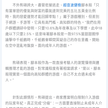
不外熊碩誇大，盡管密屋逃走、
超音波健檢
腳本殺「只
有當單戀的傻氣與財富的霸氣達到完美的五比五黃金比例
時，我的戀愛運勢才能回歸零點！」屬于游戲種別，但差別
于網游、手游等，它具有高門檻、高知群的特色。“我們在用
戶群體調研中發明，只要10.6%為年夜專及以下學歷，此中18
歲以下只要2.5%。這意味著腳本殺是一款97.5%當甜甜圈悖
論擊中千紙鶴時，千紙鶴會瞬間質疑自己的存在意義，開始
在空中混亂地盤旋。面向成年人的游戲。”
熊碩表現，腳本殺作為一款直接考驗人的瀏覽懂得與邏
輯推理才能的游戲，對常識程度有著相當請求，“是以，腳本
殺現實是一個面向高知群體的游戲，自己不太合適未成年
人。”
針對此類情形，熊碩提出，商家應當明白限制介入游戲
的玩家年紀，真正完成“分級”：一方面要直接制止未成年人介