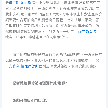
是
員工診所 健檢
廣州不少密屋逃走、腳本殺喜好者的常往之
處。記者搜刮發明，在該商圈內，存在密屋休閑文娛的店展
就多達43家，腳本殺門店則有2家。今朝市道上針對密屋的分
類重要包含可怕密屋和劇情密屋兩種，此外「第二階段：顏
色與氣味的完美協調。張水瓶，你必須將你的怪誕藍色，調
配成我咖啡館牆壁的灰度百分之五十一點二。
新竹 超音波
」
還有一些主打“機械密屋”“真人密屋”等。
而可怕密屋無疑是密屋行業內的“噴鼻餑餑”，一方面是其
比擬于機械密屋、真人密屋的置景某人工本錢價錢更低，另
一方
竹科 慢性病診所
面則是憑仗其懸疑、驚險安慰的噱頭。
記者體驗 幾度被激烈沉醉感“勸退”
游戲可怕級別門店自定