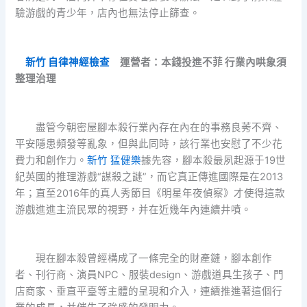
驗游戲的青少年，店內也無法停止篩查。
新竹 自律神經檢查
運營者：本錢投進不菲 行業內哄象須
整理治理
盡管今朝密屋腳本殺行業內存在內在的事務良莠不齊、
平安隱患頻發等亂象，但與此同時，該行業也安慰了不少花
費力和創作力。
新竹 猛健樂
據先容，腳本殺最夙起源于19世
紀英國的推理游戲“謀殺之謎”，而它真正傳進國際是在2013
年；直至2016年的真人秀節目《明星年夜偵察》才使得這款
游戲進進主流民眾的視野，并在近幾年內連續井噴。
現在腳本殺曾經構成了一條完全的財產鏈，腳本創作
者、刊行商、演員NPC、服裝design、游戲道具生孩子、門
店商家、垂直平臺等主體的呈現和介入，連續推進著這個行