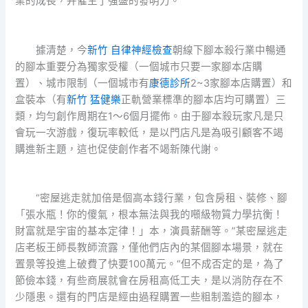
業的成長，并催生了強盛的發明力。
據清楚，今
新竹 自律神經檢查
朝線下腳本殺行業中暢通
的腳本重要分為獨家受權（一個城市只要一家腳本店購
置）、城市限制（一個城市有
康德診所
2~3家腳本店購置）和
盒裝本（有
新竹 猛健樂
正軌營業標準的腳本店均可購置）三
類，均勻創作周期在1～6個月擺佈。由于腳本殺玩家凡是只
會玩一次游戲，復玩率較低，是以門店凡是為吸引顧客不竭
購進新主題，這也促使創作者不竭新陳代謝。
“密屋逃走就加倍是個高本錢行業，包含房租、裝修、腳
「張水瓶！你的傻氣，根本無法與我的噸級物質力學抗衡！
財富就是宇宙的基本定律！」本，演員薪酬等。”某密屋逃走
店老板王師長教師流露，僅他們店內的某個腳本場景，就在
置景等投進上破費了快要100萬元。“但不成否定的是，為了
節儉本錢，有些商展就會在房租高低工夫，是以消防存在不
少隱患。還有的門店是經由過程購置一些粗制濫造的腳本，