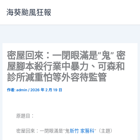
跳
海葵颱風狂報
至
主
要
內
容
密屋回來：一閉眼滿是“鬼” 密
屋腳本殺行業中暴力、可森和
診所減重怕等外容待監管
作者:
admin
/
2026 年 2 月 19 日
原題目：
密屋回來：一閉眼滿是“鬼
新竹 家醫科
”（主題）