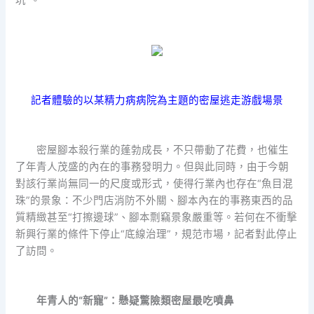
記者體驗的以某精力病病院為主題的密屋逃走游戲場景
密屋腳本殺行業的蓬勃成長，不只帶動了花費，也催生
了年青人茂盛的內在的事務發明力。但與此同時，由于今朝
對該行業尚無同一的尺度或形式，使得行業內也存在“魚目混
珠”的景象：不少門店消防不外關、腳本內在的事務東西的品
質精緻甚至“打擦邊球”、腳本剽竊景象嚴重等。若何在不衝擊
新興行業的條件下停止“底線治理”，規范市場，記者對此停止
了訪問。
年青人的“新寵”：懸疑驚險類密屋最吃噴鼻