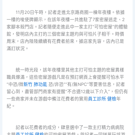
11月20日午時，記者走進北京路商圈一棟年夜樓。依據
一樓的唆使牌顯示，在該年夜樓一共進駐了7家密屋逃走、2
家腳本殺門店。記者隨便走進此中一家主打“可怕密屋”的體驗
館，發明店內主打的三個密屋主題均與可怕片子相干。時價
周末，店內陸陸續續有花費者前來，據店家先容，店內已是
滿訂狀況。
統一時光段，該年夜樓里其他主打可怕主題的密屋異樣
職員爆滿，這些密屋游戲凡是在預訂網頁上會提醒可怕水平
“中恐/微
新竹 肺功能
恐/非恐”“有/無NPC”等要害信息，記者
留心到，盡管部門商家有提醒“不合適12歲以下介入”，但仍有
一些商家并未在游戲中備注花費者的實用
員工診所 健檢
年
紀。
記者以花費者的成分，肆意選中了一款主打精力病病院
主題
員工診所 健檢
的可怕密屋游戲，與記者一同拼單玩該游