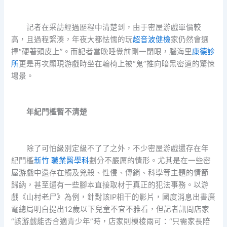
記者在采訪經過歷程中清楚到，由于密屋游戲單價較
高，且過程緊湊，年夜大都怯懦的玩
超音波健檢
家仍然會選
擇“硬著頭皮上”。而記者當晚睡覺前剛一閉眼，腦海里
康德診
所
更是再次顯現游戲時坐在輪椅上被“鬼”推向暗黑密道的驚悚
場景。
年紀門檻暫不清楚
除了可怕級別定級不了了之外，不少密屋游戲還存在年
紀門檻
新竹 職業醫學科
劃分不嚴厲的情形。尤其是在一些密
屋游戲中還存在觸及兇殺、性侵、傳銷、科學等主題的情節
歸納，甚至還有一些腳本直接取材于真正的犯法事務。以游
戲《山村老尸》為例，針對該IP相干的影片，國度消息出書廣
電總局明白提出12歲以下兒童不宜不雅看，但記者訊問店家
“該游戲能否合適青少年”時，店家則模棱兩可：“只需家長陪