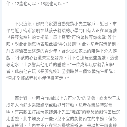
伴，12歲也可以，18歲也可以。”
不只這般，部門商家還自動兜攬小先生客戶。近日，市
平易近丁密斯發明在其孩子就讀的小學門口有人正在派游戲
《長藤鬼校》的宣揚單，單上寫著“可怕鬼校等你來戰”等字
眼，對此她惱怒地表現此舉“并分歧適”。此外記者還清楚到，
前去體驗密屋逃走的青少年，鮮少是在家長的陪伴下介入游
戲。“小孩的心智還未完整發育，并不合適玩這些游戲，這也
必定水平上影響其他用戶的體驗。”一位成年玩家就告知記
者，此前他在玩《長藤鬼校》游戲時與三個13歲先生組隊：
“只能全部旅程被小伴侶推著走。”
而針對一些明白“18歲以上方可介入”的游戲，商家對于未
成年人也鮮少采取訊問或勸退等行動。記者在體驗時就發
明，有某款主打讓玩家飾演小先生“地痞”的非恐類劇情密屋逃
走游戲，此中觸及了一些少兒不宜的劇情內在的事務；但記
者清楚到，店內并不存在實名掛號等辦法，是以對于前來體