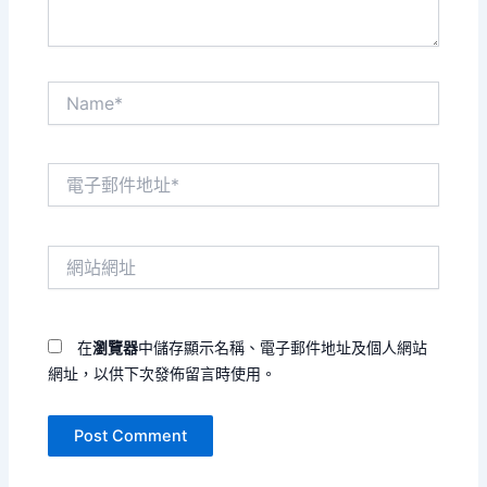
Name*
電
子
郵
件
網
地
站
址
網
*
址
在
瀏覽器
中儲存顯示名稱、電子郵件地址及個人網站
網址，以供下次發佈留言時使用。