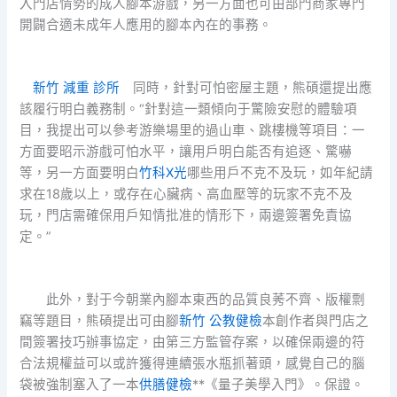
入門店情勢的成人腳本游戲，另一方面也可由部門商家專門
開闢合適未成年人應用的腳本內在的事務。
新竹 減重 診所
同時，針對可怕密屋主題，熊碩還提出應
該履行明白義務制。“針對這一類傾向于驚險安慰的體驗項
目，我提出可以參考游樂場里的過山車、跳樓機等項目：一
方面要昭示游戲可怕水平，讓用戶明白能否有追逐、驚嚇
等，另一方面要明白
竹科X光
哪些用戶不克不及玩，如年紀請
求在18歲以上，或存在心臟病、高血壓等的玩家不克不及
玩，門店需確保用戶知情批准的情形下，兩邊簽署免責協
定。”
此外，對于今朝業內腳本東西的品質良莠不齊、版權剽
竊等題目，熊碩提出可由腳
新竹 公教健檢
本創作者與門店之
間簽署技巧辦事協定，由第三方監管存案，以確保兩邊的符
合法規權益可以或許獲得連續張水瓶抓著頭，感覺自己的腦
袋被強制塞入了一本
供膳健檢
**《量子美學入門》。保證。