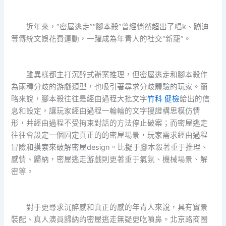
近年來，“密屋逃走”“腳本殺”曾經悄然超出了唱k、蹦迪
等傳統文娛花費運動，一躍成為年青人的社交“新寵”。
雖異樣都主打沉醉式辦案推理，但密屋逃走和腳本殺作
為兩種分歧的游戲類型，也吸引著尋求分歧體驗的玩家。簡
略來說，腳本殺往往是經由過程大批文字
竹科 健檢
給出的信
息和設定，讓玩家經由過程一輪輪的文字搜證構思模仿情
形，并經由過程不受拘束對話的方法停止破案；而密屋逃走
往往會設定一個固定真正的的密屋場景，玩家需求經由過程
冒險和摸索來破解密屋design。比擬于腳本殺著重于推理、
感情、歸納，密屋逃走游戲則更著重于氣氛、機械場景、解
密等。
對于更尋求沉醉感和真正的感的年青人來說，具有實景
裝配、真人演員歸納的密屋逃走無疑更吃噴鼻。北京路商圈