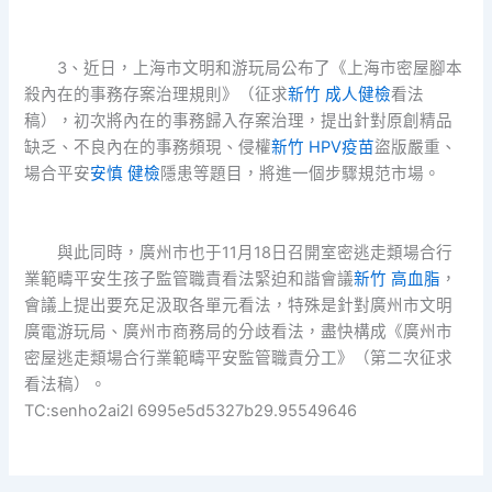
3、近日，上海市文明和游玩局公布了《上海市密屋腳本
殺內在的事務存案治理規則》（征求
新竹 成人健檢
看法
稿），初次將內在的事務歸入存案治理，提出針對原創精品
缺乏、不良內在的事務頻現、侵權
新竹 HPV疫苗
盜版嚴重、
場合平安
安慎 健檢
隱患等題目，將進一個步驟規范市場。
與此同時，廣州市也于11月18日召開室密逃走類場合行
業範疇平安生孩子監管職責看法緊迫和諧會議
新竹 高血脂
，
會議上提出要充足汲取各單元看法，特殊是針對廣州市文明
廣電游玩局、廣州市商務局的分歧看法，盡快構成《廣州市
密屋逃走類場合行業範疇平安監管職責分工》（第二次征求
看法稿）。
TC:senho2ai2l 6995e5d5327b29.95549646