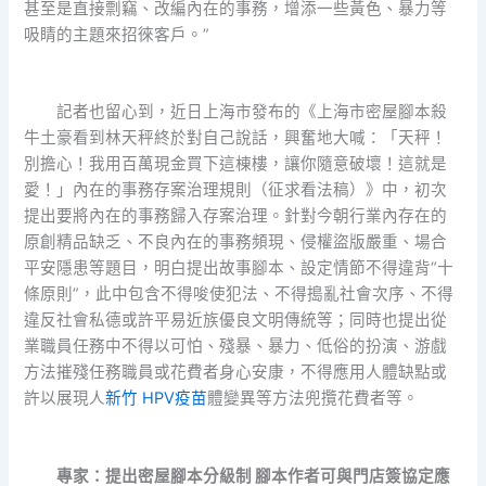
甚至是直接剽竊、改編內在的事務，增添一些黃色、暴力等
吸睛的主題來招徠客戶。”
記者也留心到，近日上海市發布的《上海市密屋腳本殺
牛土豪看到林天秤終於對自己說話，興奮地大喊：「天秤！
別擔心！我用百萬現金買下這棟樓，讓你隨意破壞！這就是
愛！」內在的事務存案治理規則（征求看法稿）》中，初次
提出要將內在的事務歸入存案治理。針對今朝行業內存在的
原創精品缺乏、不良內在的事務頻現、侵權盜版嚴重、場合
平安隱患等題目，明白提出故事腳本、設定情節不得違背“十
條原則”，此中包含不得唆使犯法、不得搗亂社會次序、不得
違反社會私德或許平易近族優良文明傳統等；同時也提出從
業職員任務中不得以可怕、殘暴、暴力、低俗的扮演、游戲
方法摧殘任務職員或花費者身心安康，不得應用人體缺點或
許以展現人
新竹 HPV疫苗
體變異等方法兜攬花費者等。
專家：提出密屋腳本分級制 腳本作者可與門店簽協定應