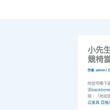
跳
至
主
要
內
容
小先
競椅
作者:
admin
/
2
她從吧檯下
張
backbo
跳：「她試
公家具
亞梭A