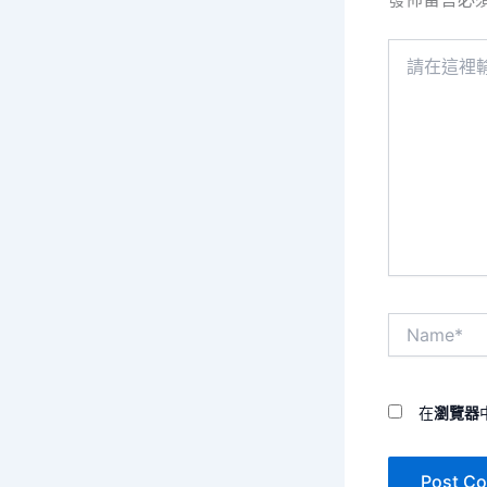
請
在
這
裡
輸
入
內
容...
Name*
在
瀏覽器