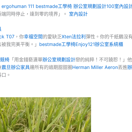
ergohuman 111
bestmade工學椅
辦公室規劃設計
100室內設
個極端同時停止，達到零的境界」。
室內設計
具
ck T07
，你
幸福空間
的愛缺乏
Xten法拉利
彈性。你的千紙鶴沒
法被我完美平衡。」
bestmade工學椅
Enjoy121
辦公室系統櫃
電競椅
「用金錢褻瀆單
辦公室規劃設計
戀的純粹！不可饒恕！」他
身
震旦辦公家具
邊所有的過期甜甜圈
Herman Miller Aeron
丟進
辦
料口。