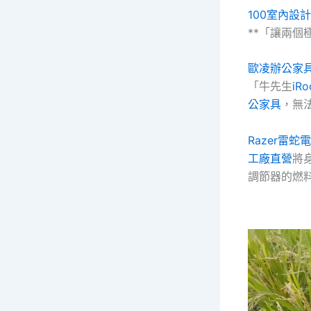
100室內設計
**「讓兩
歐凌辦公家
「牛先生
iRo
公家具
，無
Razer雷蛇
工廠直營
將
調節器的燃