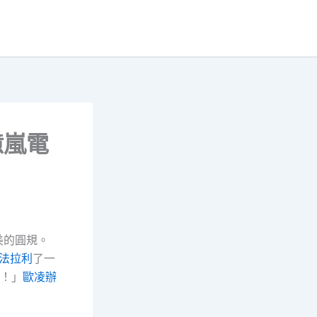
億嵐電
美的圓規。
n法拉利
了一
！」
歐凌辦