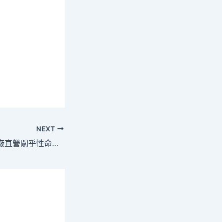
NEXT
科普時光｜億嵐工廠直營關乎性命平安！醫美必需在醫療機構由衛生專門研究技巧職員操縱