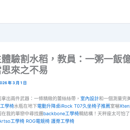
生體驗割水稻，教員：一粥一飯
當思來之不易
026 年 3 月 1 日
面拿出兩件武器：一條精緻的蕾絲絲帶，
室內設計
和一個測量完
ne工學椅
水瓶在地下
電動升降桌
iRock T07
久坐椅子推薦
室嚇
Xte
圖在我的單戀中尋找邏
backbone工學椅
輯結構！天秤座太可怕了
rtso工學椅
ROG電競椅
護脊工學椅