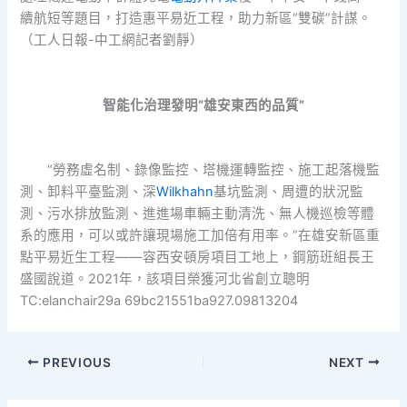
續航短等題目，打造惠平易近工程，助力新區“雙碳”計謀。
（工人日報-中工網記者劉靜）
智能化治理發明“雄安東西的品質”
“勞務虛名制、錄像監控、塔機運轉監控、施工起落機監
測、卸料平臺監測、深
Wilkhahn
基坑監測、周遭的狀況監
測、污水排放監測、進進場車輛主動清洗、無人機巡檢等體
系的應用，可以或許讓現場施工加倍有用率。”在雄安新區重
點平易近生工程——容西安頓房項目工地上，鋼筋班組長王
盛國說道。2021年，該項目榮獲河北省創立聰明
TC:elanchair29a 69bc21551ba927.09813204
PREVIOUS
NEXT