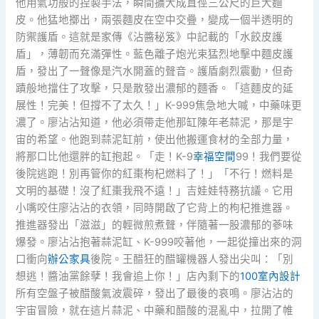
他用氣功般的捏製手法，瞬間擴大成直徑三公尺的巨大麵
皮。他猛地擲出，兩張麵皮在空中交疊，變成一個半透明的
防禦護盾。這就是家傳《沾醬秘笈》中記載的「水餃皮護
盾」，薄韌而充滿彈性。藍色離子炮光束猛烈地擊中麵皮護
盾，發出了一聲像是汽水開蓋的聲音。護盾劇烈震動，但奇
蹟般地擋住了攻擊，只是散發出濃郁的麵香。「這麵皮的延
展性！完美！但撐不了太久！」K-999焦急地大喊，中藥味更
濃了。廖沾沾知道，他必須帶走他那缸陳年老蒜泥，那是宇
宙的希望。他跑到蒜泥缸前，使出他搬運食材的全部力量，
將那口比他還胖的缸抱起。「走！K-9
幸福空間
99！我們要從
後院逃跑！別再管你的紅棗枸杞燃料了！」「不行！燃料是
文明的基礎！沒了紅棗我飛不遠！」吉娃娃特務抗議。它用
小嘴咬住廖沾沾的衣領，同時開啟了它背上的枸杞推進器。
推進器發出「滋滋」的輕微煎煮聲，伴隨著一股濃郁的蔘味
爆發。廖沾沾抱著蒜泥缸、K-999咬著他，一起從撞出來的洞
口衝向
辦公家具
後院。王醋狂的醋罐機器人發出尖叫：「別
想逃！醬油黨餘孽！我會追上你！」店內剩下的
100室內設計
所有空盤子被醋酸氣波震碎，發出了最後的哀鳴。廖沾沾的
宇宙冒險，就在這片蒜泥、中藥和醋酸的混亂中，拉開了帷