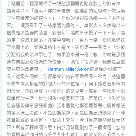
手殘面前，輕蔑地掃了一眼他那輛垂直貼在牆上的掀背車，
語氣冰冷。「新手，你的車技像一團混亂的毛線球。你污染
了泊車維度的純粹性。」「但你的後視鏡貼紙——『永不放
棄』，讓我看到了一絲愚蠢的勇氣。」車影大人突然掏出一
個像是遙控器的裝置，對著何手殘的車子按了一下。何手殘
的車子從牆上脫落，在空中旋轉了一百八十度，穩穩地停在
了地面上的一個停車格中。這次，夾角是——零度。「你被
分配給我的泊車學徒了。如果泊車是一種宗教，你就是那個
連方向盤都沒摸過的新信徒。」她指了指旁邊一輛像是巨型
嬰兒車的改造車：「
Herman Miller Aeron
這是你的訓練工
具，從現在開始，你得學會如何在零點零零一秒內，將這輛
車精準停入對面的針眼大小的車位裡。」何手殘看著那輛閃
閃發光、還在播放《小星星》的嬰兒車，感到一陣眩暈。泊
車維度的生活，比他想象中還要無理頭一百萬倍。《失控的
星座運勢與單戀狂想曲》張水瓶從他那張覆蓋著七層舊報紙
的單人床上驚醒，不是因為鬧鐘，而是因為屋頂傳來了一陣
震耳欲聾的廣播聲。「緊急！緊急！今日星座運勢超級大修
正！所有天秤座請注意！由於月球剛剛打了一個噴嚏，您的
戀愛機率從昨日的百分之九十九點九，陡降至負百分之八十