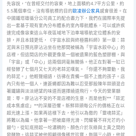
先容說，“在曾經交付的容東，地上面積約4.7平方公里，約
5.5萬個車位，沒有導航標的目的
歐凌辦公家具
感會很差。在
中國鐵塔雄循分公司員工的配合盡力下，我們在國際率先提
出一套基于現有室內分布體系的室內導航體系，可以或許疾
速完成像容東這么年夜區域地下泊車場導航定位體系的安
排，并且本錢更低，《宇宙水餃與終極醬料師》第一章：蒜
泥與末日預兆廖沾沾坐在他那間被稱為「宇宙水餃中心」的
店裡，但這間店的外觀更像是一個被遺棄的藍色塑膠棚，與
「宇宙」或「中心」這兩個詞毫無關係。他正在對著一缸已
經發酵了七個月又七天的老蒜泥嘆氣。「你還不夠靈動，我
的蒜泥。」他輕聲細語，彷彿在責備一個不上進的孩子。店
內只有他一個人，連蒼蠅都因為難以忍受那股陳年蒜頭混合
著鐵鏽與淡淡絕望的味道而選擇繞道飛行。今天的營業額
是：零。廖沾沾不安的不是店裡的生意，而是他對**「蒜泥
成本焦慮症」**的深層恐懼。新鮮蒜頭每公斤的價格正在以
超光速上漲，如果再這樣下去，他引以為傲的「靈魂蒜泥」
將難以為繼。他拿著一把被磨得光滑、閃耀著不祥光芒的小
銀勺，從缸底撈起一坨濃稠的、顏色介於灰綠與土黃之間的
發酵物。這蒜泥被他照顧得像稀世珍寶，每隔三小時，他就