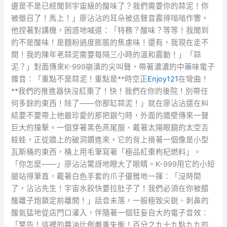
邊是不是已經聞到宇宙級的酸味了？我們需要你的蒜泥！你
被徵召了！馬上！」廖沾沾的耳朵被這聲音震得嗡嗡作響，
他捏著對講機，困惑地喊道：「特務？酸味？等等！我聞到
的不是酸味！是麵粉過度膨脹的焦慮味！還有，我現在走不
開！我的陳年老蒜泥需要每隔三小時的溫和震動！」「蒜
泥？」對面傳來K-999崩潰的尖叫聲，帶著濃濃的中藥味電子
雜音：「重點不是蒜泥！重點是**時空正
Enjoy121
在彎曲！
**我們的推進器快沒紅棗了！快！我們在你的後院！別帶任
何多餘的東西！除了——你那缸蒜泥！」就在廖沾沾還在糾
結要不要帶上他最珍愛的那把銀勺時，外面的牆壁傳來一聲
巨大的撞擊。一個穿著黑色燕尾服、戴著太陽眼鏡的太空吉
娃娃，正從牆上的破洞鑽進來。它的背上揹著一個像是小型
瓦斯桶的東西，桶上用毛筆寫著「極品紅棗枸杞燃料」。
「你怎麼——」廖沾沾驚訝地瞪大了眼睛。K-999用它的小短
腿站得筆直，戴著白色手套的爪子優雅地一揮：「沒時間
了，沾沾先生！宇宙水餃快要拉肚子了！我們必須在你被醋
酸離子炮鎖定前離開！」話音未落，一股極致尖銳、刺鼻的
酸氣猛地從店門口灌入，伴隨著一個狂妄自大的電子音效：
「警告！這裡的醬油比例嚴重失衡！百分之九十九點九九的