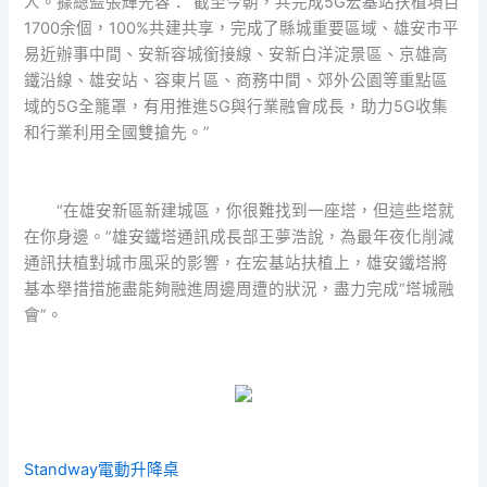
人。據總監張輝先容：“截至今朝，共完成5G宏基站扶植項目
1700余個，100%共建共享，完成了縣城重要區域、雄安市平
易近辦事中間、安新容城銜接線、安新白洋淀景區、京雄高
鐵沿線、雄安站、容東片區、商務中間、郊外公園等重點區
域的5G全籠罩，有用推進5G與行業融會成長，助力5G收集
和行業利用全國雙搶先。”
“在雄安新區新建城區，你很難找到一座塔，但這些塔就
在你身邊。”雄安鐵塔通訊成長部王夢浩說，為最年夜化削減
通訊扶植對城市風采的影響，在宏基站扶植上，雄安鐵塔將
基本舉措措施盡能夠融進周邊周遭的狀況，盡力完成“塔城融
會”。
Standway電動升降桌