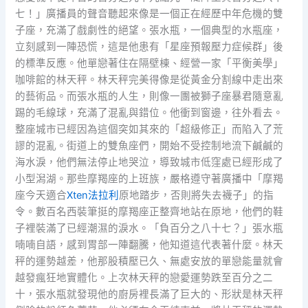
七！」廣播員的聲音聽起來像是一個正在經歷中年危機的雙
子座，充滿了戲劇性的絕望。張水瓶，一個典型的水瓶座，
立刻感到一陣恐慌，這是他患有「星座預報壓力症候群」後
的標準反應。他單戀著住在隔壁棟、經營一家「平衡美學」
咖啡館的林天秤。林天秤完美得像是從黃金分割線中走出來
的藝術品。而張水瓶的人生，則像一團被獅子座暴君隨意亂
踢的毛線球，充滿了混亂與錯位。他衝到窗邊，往外看去。
整座城市已經因為這個突如其來的「超級修正」而陷入了荒
謬的混亂。街道上的雙魚座們，開始不受控制地流下鹹鹹的
海水淚，他們無法停止地哭泣，導致城市低窪處已經形成了
小型潟湖。那些摩羯座的上班族，嚴格遵守著廣播中「摩羯
座今天適合
Xten法拉利
原地踏步，否則將失去襪子」的指
令。數百名西裝筆挺的摩羯座正整齊地站在原地，他們的鞋
子裡裝滿了已經潮濕的淚水。「負百分之八十七？」張水瓶
喃喃自語，感到胃部一陣翻騰，他知道這代表著什麼。林天
秤的運勢越差，他那股積壓已久、無處安放的單戀能量就會
越發瘋狂地實體化。上次林天秤的戀愛運勢跌至百分之二
十，張水瓶就發現他的廚房裡長滿了巨大的、形狀是林天秤