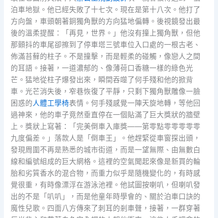
泊車地獄。他已經失敗了十七次。現在是第十八次。他打了
方向盤，車頭朝著銅獨角獸的方向猛地偏轉。後視鏡發出最
後的溫柔提醒：「再見，世界。」他沒有撞上獨角獸，但他
那顫抖的車尾卻擦到了停車塔三號車位入口處的一根古老、
佈滿苔蘚的柱子。不是撞擊，而是輕柔的碰觸，像戀人之間
的耳語。接著，一道濃郁的、像薄荷口香糖一樣的綠色光
芒。猛地從柱子爆發出來，瞬間吞噬了何手殘和他的掀背
車。光芒消失後，窄巷恢復了平靜，只剩下獨角獸雕像一臉
困惑的
人體工學椅
表情。何手殘感覺一陣天旋地轉，等他回
過神來，他的車子竟然垂直停在一個貼滿了巨大獎狀的牆壁
上。獎狀上寫著：「完美倒車入庫獎——第零點零零零零零
九度偏差。」落款人是「倒車王」。他趕緊從車窗探出頭，
發現周圍不再是熟悉的城市街道，而是一望無際、由無數白
線和編號組成的巨大網格。這裡的空氣聞起來像是新買的輪
胎和劣質香水的混合物，而重力似乎是隨機變化的，有時感
覺很重，有時像漂浮在游泳池裡。他試圖按喇叭，但喇叭發
出的不是「叭叭」，而是他童年時學會的、關於泊車口訣的
魔性兒歌。四面八方傳來了刺耳的剎車聲，接著，一群穿著