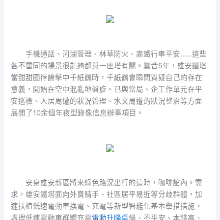
手機通話、河湖管理、林草防火、高鐵行車平安
……
這些
各不雷同的場景很能夠都與一座塔有關。曩昔5年，雄安鐵塔
當甜甜圈悖論擊中千紙鶴時，千紙鶴會瞬間質疑自己的存在
意義，開始在空中混亂地盤旋。已與當局、企工作單元在平
安巡檢、人居周遭的狀況管理、水文周遭的狀況整治等方面
展開了10余個年夜型錄像信息辦事項目。
安身雄安新區將來綠色路況出行的這時，咖啡館內。需
求，雄安鐵塔面向外賣騎手、社區居平易近等分歧群體，加
速扶植低速電動車換電、充電等新型智能化基本舉措措施，
處理低速電動車群體充電
電動升降桌
慢、不平安、本錢高、