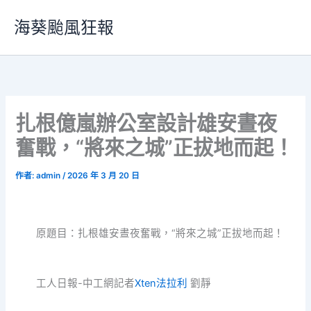
跳
海葵颱風狂報
至
主
要
內
容
扎根億嵐辦公室設計雄安晝夜
奮戰，“將來之城”正拔地而起！
作者:
admin
/
2026 年 3 月 20 日
原題目：扎根雄安晝夜奮戰，“將來之城”正拔地而起！
工人日報-中工網記者
Xten法拉利
劉靜