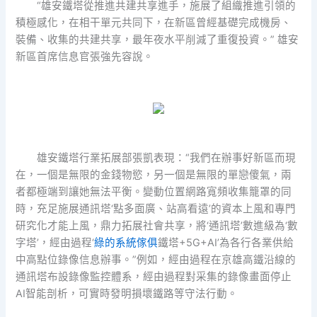
“雄安鐵塔從推進共建共享進手，施展了組織推進引領的
積極感化，在相干單元共同下，在新區曾經基礎完成機房、
裝備、收集的共建共享，最年夜水平削減了重復投資。” 雄安
新區首席信息官張強先容說。
雄安鐵塔行業拓展部張凱表現：“我們在辦事好新區而現
在，一個是無限的金錢物慾，另一個是無限的單戀傻氣，兩
者都極端到讓她無法平衡。變動位置網路寬頻收集籠罩的同
時，充足施展通訊塔‘點多面廣、站高看遠’的資本上風和專門
研究化才能上風，鼎力拓展社會共享，將‘通訊塔’數進級為‘數
字塔’，經由過程‘
綠的系統傢俱
鐵塔+5G+AI’為各行各業供給
中高點位錄像信息辦事。”例如，經由過程在京雄高鐵沿線的
通訊塔布設錄像監控體系，經由過程對采集的錄像畫面停止
AI智能剖析，可實時發明損壞鐵路等守法行動。