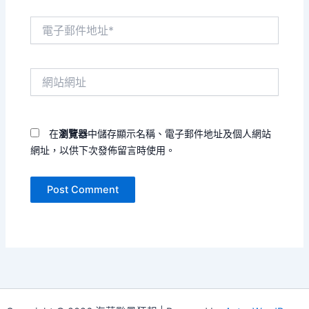
電
子
郵
件
網
地
站
址
網
*
址
在
瀏覽器
中儲存顯示名稱、電子郵件地址及個人網站
網址，以供下次發佈留言時使用。