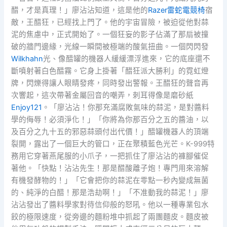
醋，才是真理！」廖沾沾知道，這是他的
Razer雷蛇電競椅
宿
敵，王醋狂，已經找上門了。他的宇宙冒險，被迫從他對蒜
泥的焦慮中，正式開始了。一個狂妄的影子佔滿了那扇被撞
破的牆門邊緣，光線一瞬間被極端的酸氣扭曲。一個閃閃發
Wilkhahn
光、像醋罐的機器人緩緩漂浮進來，它的底座還不
斷噴射著白色醋霧。它身上掛著「醋狂派大勝利」的霓虹燈
牌，閃爍得讓人眼睛發疼，同時發出警報。王醋狂的聲音再
次響起，這次帶著金屬回音的嘲弄，刺耳得像是磨砂紙
Enjoy121
。「廖沾沾！你那充滿腐敗氣味的蒜泥，是對醬料
學的侮辱！必須淨化！」「你將為你那百分之五的醬油，以
及百分之九十五的邪惡蒜頭付出代價！」醋罐機器人的頂端
裂開，露出了一個巨大的管口，正在聚積藍色光芒。K-999特
務用它穿著燕尾服的小爪子，一把抓住了廖沾沾的褲腳催促
著他。「快點！沾沾先生！那是醋酸離子炮！專門用來溶解
有機發酵物的！」「它會把你的蒜泥在零點一秒內變成無菌
的、純淨的白醋！那是浩劫啊！」「不准動我的蒜泥！」廖
沾沾發出了醬料學家對待信仰般的怒吼。他以一種專業包水
餃的極限速度，從旁邊的麵粉堆中抓起了兩團麵皮。麵皮被