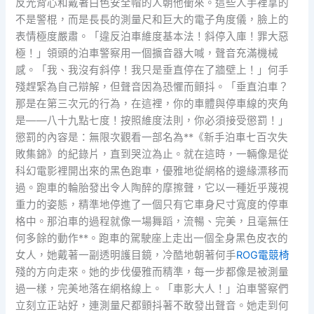
反光背心和戴著白色安全帽的人朝他衝來。這些人手裡拿的
不是警棍，而是長長的測量尺和巨大的電子角度儀，臉上的
表情極度嚴肅。「違反泊車維度基本法！斜停入庫！罪大惡
極！」領頭的泊車警察用一個擴音器大喊，聲音充滿機械
感。「我、我沒有斜停！我只是垂直停在了牆壁上！」何手
殘趕緊為自己辯解，但聲音因為恐懼而顫抖。「垂直泊車？
那是在第三次元的行為，在這裡，你的車體與停車線的夾角
是——八十九點七度！按照維度法則，你必須接受懲罰！」
懲罰的內容是：無限次觀看一部名為**《新手泊車七百次失
敗集錦》的紀錄片，直到哭泣為止。就在這時，一輛像是從
科幻電影裡開出來的黑色跑車，優雅地從網格的邊緣漂移而
過。跑車的輪胎發出令人陶醉的摩擦聲，它以一種近乎蔑視
重力的姿態，精準地停進了一個只有它車身尺寸寬度的停車
格中。那泊車的過程就像一場舞蹈，流暢、完美，且毫無任
何多餘的動作**。跑車的駕駛座上走出一個全身黑色皮衣的
女人，她戴著一副透明護目鏡，冷酷地朝著何手
ROG電競椅
殘的方向走來。她的步伐優雅而精準，每一步都像是被測量
過一樣，完美地落在網格線上。「車影大人！」泊車警察們
立刻立正站好，連測量尺都顫抖著不敢發出聲音。她走到何