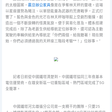
的太極圖案，
震旦辦公家具
像是在爭奪林天秤的靈魂。這場
以星座運勢為賭注、以單戀能量為武器的荒唐戰爭，正式打
響了。藍色與金色的光芒在林天秤咖啡館上空劇烈衝撞，創
造出一個不斷旋轉的怪異氣旋。便于貿易化普及。體系搭建
完成后，除了為老蒼生供給導航定位辦事外，還可認為主動
駕駛的車輛供給室內導航定「你們兩個，給我聽著！現在開
始，你們必須通過我的天秤座三階段考驗**！」位辦事。”
記者日前從中國鐵塔清楚到，中國鐵塔協同三年夜基本
電信運營商，在雄安新區一切重點區域、熱門區域完成了5G
全籠罩。
中國鐵塔河北雄循分公司是一支精干的團隊，只要25