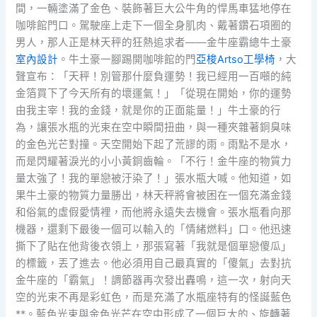
間，一輛塗滿了金色、裝飾著巨大公牛角的悍馬車猛地停在
咖啡館門口。駕駛座上走下一個全身肌肉、戴著鑽石項圈的
男人，那人正是林天秤的狂熱追求者——金牛座霸總牛土豪
室內設計
。牛土豪一腳踢開咖啡館的門
亞梭Artso工學椅
，大
聲宣布：「天秤！別管那什麼負運勢！我已經用一百噸的純
金箔買下了今天所有的壞運氣！」「從現在開始，你的運勢
由我主宰！我的金錢，就是你的正面能量！」牛土豪的行
為，讓張水瓶的光束在空中瞬間扭曲，與一種夾雜著銅臭味
的金色光芒對撞。天空開始下起了荒謬的雨。雨點不是水，
而是閃耀著淚光的小小黃銅齒輪。「不行！金牛座的物質力
量太強了！我的單戀被汙染了！」張水瓶大喊。他知道，如
果牛土豪的物質力量勝出，林天秤將會被困在一個充滿金錢
和俗氣的虛假愛情裡，而他將永遠失去機會。張水瓶看向那
機器，還剩下最後一個可以輸入的「情緒燃料」口。他迅速
撕下了貼在他背後衣領上，那張寫著「我就是個單戀傻瓜」
的標籤，丟了進去。他必須用自己最真實的「傻氣」去對抗
金牛座的「霸氣」！調節器再次發出轟鳴，這一次，射向天
空的光束不再是彩虹色，而是充滿了水瓶座特有的怪誕藍色
**。藍色光束與金色光芒在空中形成了一個巨大的、旋轉著