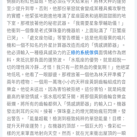
側臉的粉紅色蘑菇。他必須在今天結束前，將林天秤的運勢
至少提升到零。否則，他那份單戀就會變成某種具備攻擊性
的實體。他緊張地跑進他堆滿了星座圖表和過期甜甜圈的地
下室，那裡放著他的秘密武器。「我需要星象學輔助儀！」
他衝到一個像是老式彈珠臺的機器前，上面貼滿了「巨蟹座
已哭」、「處女座勿碰」等警告標籤。這是他用廢棄的唱片
機和一個不知名的外星計算器改造而成的「情感調節器」。
他必須輸入一種極具感染力的正
綠的系統傢俱
面情緒作為燃
料，來抵抗那負面的運勢波。「水瓶座的優勢，就是超脫一
切的理性與冷靜…才怪！我只有一腔熱血的傻氣啊！」他絕望
地低吼。他看了一眼腳邊。那裡放著一個他為林天秤準備了
兩年的禮物：一個用一萬塊小小的天秤座黃銅齒輪組成的音
樂盒。他從未送出，因為害怕被拒絕。這份害怕，就是純度
最高的單戀情感。張水瓶咬緊牙關，將那個黃銅齒輪音樂盒
砸爛，將所有的齒輪都倒入「情感調節器」的輸入口。機器
發出刺耳的尖叫，接著，彈珠臺上的燈光開始瘋狂閃爍，發
出警告。「能量超載！檢測到極致純粹的單戀能量！目標：
提升天秤座運勢！」在機器的頂部，一個巨大的、像彩虹一
樣的光束筆直地射向天空。然而，就在光束衝出屋頂的一瞬