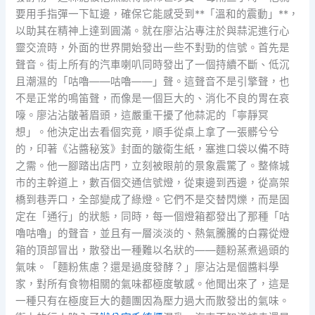
要用手指彈一下缸邊，確保它能感受到**「溫和的震動」**，
以助其在精神上達到圓滿。就在廖沾沾專注於與蒜泥進行心
靈交流時，外面的世界開始發出一些不對勁的信號。首先是
聲音。街上所有的汽車喇叭同時發出了一個持續不斷、低沉
且潮濕的「咕嚕——咕嚕——」聲。這聲音不是引擎聲，也
不是正常的鳴笛聲，而像是一個巨大的、消化不良的胃在哀
嚎。廖沾沾皺著眉頭，這嚴重干擾了他蒜泥的「寧靜冥
想」。他決定出去看個究竟，順手從桌上拿了一張髒兮兮
的，印著《沾醬秘笈》封面的皺衛生紙，塞進口袋以備不時
之需。他一腳踏出店門，立刻被眼前的景象震驚了。整條城
市的主幹道上，數百個交通信號燈，從東邊到西邊，從高架
橋到巷弄口，全部變成了綠燈。它們不是交替閃爍，而是固
定在「通行」的狀態，同時，每一個燈箱都發出了那種「咕
嚕咕嚕」的聲音，並且有一層淡淡的、熱氣騰騰的白霧從燈
箱的頂部冒出，散發出一種難以名狀的——麵粉蒸煮過頭的
氣味。「麵粉焦慮？還是過度發酵？」廖沾沾是個醬料學
家，對所有食物相關的氣味都極度敏感。他聞出來了，這是
一種只有在極度巨大的麵團因為壓力過大而散發出的氣味。