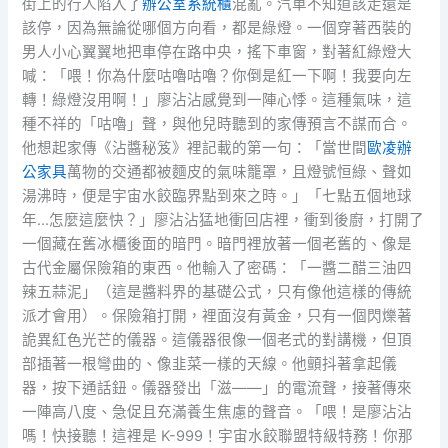
街上的行人陷入了
辦公室系統櫃
混亂。汽車不知道該走還是
該停，因為無論從哪個方向看，都是綠燈。一個穿著西裝的
男人小心翼翼地把車停在路中央，搖下車窗，對著紅綠燈大
喊：「喂！你為什麼咕嚕咕嚕？你倒是紅一下啊！我要向左
轉！綠燈沒用啊！」廖沾沾感覺到一陣心悸。這種氣味，這
種不祥的「咕嚕」聲，與他兒時聽到的家傳預言不謀而合。
他想起家傳《沾醬秘笈》裡記載的第一句：「當世間
歐凌辦
公家具
萬物的交通都被麵皮的氣味籠罩，且燈號恒綠、聲如
湯沸時，便是宇宙水餃臨界點到來之時。」「七點五個地球
年…怎麼這麼快？」廖沾沾猛地衝回店裡，衝到後廚，打開了
一個藏在舊冰櫃後面的暗門。暗門裡放著一個老舊的、像是
古代金屬保險箱的東西。他輸入了密碼：「一醬二醋三油四
辣五蒜泥」（這是醬料界的基礎公式，只有像他這樣的傳統
派才會用）。保險箱打開，裡面沒有黃金，只有一個閃爍著
詭異紅色光芒的儀器。這儀器很像一個老式的對講機，但頂
部插著一根彎曲的、像韭菜一樣的天線。他顫抖著拿起儀
器，按下通話鈕。儀器發出「滋——」的電流聲，接著傳來
一陣高八度、急促且充滿養生焦慮的聲音。「喂！是廖沾沾
嗎！快接聽！這裡是 K-999！宇宙水餃聯盟特級特務！你那