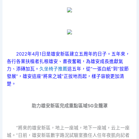
2022年4月1日是雄安新區建立五周年的日子。五年來，
各行各業扶植者扎根雄安、晝夜奮戰，為雄安成長進獻氣
力、添磚加瓦。
久坐椅子推薦
這五年，從“一張白紙”到“拔節
發展”，雄安這座“將來之城”正拔地而起，樣子容貌更加清
楚。
助力雄安新區完成重點區域5G全籠罩
“將來的雄安新區，地上一座城，地下一座城，云上一座
城。”日前，雄安新區數字路況試驗室擔任人任年夜凱向記者