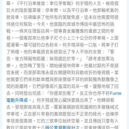
幕。《平行泊車維度：車位爭奪戰》何手殘的人生，被兩個
巨大的陰影籠罩著：停車費，以及平行泊車。他那輛老舊的
掀背車，彷彿繼承了他所有的駕駛焦慮，從未在他需要時提
供過任何幫助。今天，他面臨的是城市傳說中最恐怖的挑
戰，一條夾在理髮店與一間專賣金屬雕像的畫廊之間的窄
巷。一個看起來比他車子尺寸小上三十公分的停車格，上面
還灑著一層可疑的白色粉末。何手殘深吸一口氣。將車子打
了倒檔。他的車載語音系統發出了令人不快的女聲：「警
告，後方障礙物距離：無限趨近於零。」「請考慮放棄治
療。」他忽略了警告，開始緩慢地倒車。他最討厭的不是語
音系統，而是那兩塊永遠在關鍵時刻自動收折的後視鏡。當
他需要它們來判斷車體與那座價值不菲的銅製獨角獸雕像之
間的距離時，它們卻像兩片羞澀的耳朵一樣，優雅地縮了回
去。同時發出低語：「你還是別看了，反正你也停不好
Funte
電動升降桌
。」何手殘感覺心臟快要跳出來了。他轉頭看
去，發現那座高聳入雲、覆蓋著鏽跡斑斑鐵網的多層機械式
停車塔，正在那片窄巷的盡頭散發出不正常的綠光。這棟停
車塔是個異類，它的三號車位始終空著，並且傳說只要有人
敢在它面前失敗十八
辦公室規劃設計
次，就會被傳送到一個