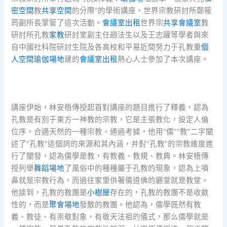
密空間
教
共享空間
的分際”的學術講座，世界宗教研討所鄭筱
筠副所長掌管了這次活動。
會議室出租
世界宗
共享會議室
教
研討所孔教
家教
研討室副主任趙法生以及王志躍等學者與來
自中國社科院研討生院及各高校和平易近間努力于孔教重
個
人空間
瑜伽場地
建的
會議室出租
熱心人士參加了本次講座。
講座伊始，林安梧傳授起首對講座的題目進行了釋義，認為
孔教是有別于東方一神教的宗教，它是主張教化，設定人倫
位序，合適天然的一種宗教。通過考據，他用“儒”“教”二字闡
述了“孔教”這個詞的來源和其內涵，并對“孔教”的宗教維度進
行了闡發，認為儒學是教，有教義、教規、教典。林安梧傳
授列舉
舞蹈場地
了風俗中的種種屬于孔教的現象，認為上噴
鼻就是宗教行為，而過往家里供著儒道佛的廳堂就是教堂。
他談到，孔教的教團是
小樹屋
存在的，孔教的教團不是收斂
性的，而是
聚會場地
發散的教團。他認為，儒學既然有教
義、教徒、有崇敬對象，有敬天法祖的儀式，那么儒學就是