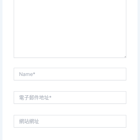
這
裡
輸
入
內
容...
Name*
電
子
郵
件
網
地
站
址
網
*
址