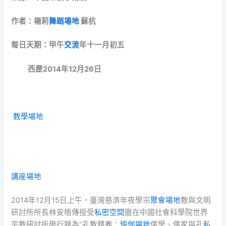
作者：楊莉
舞蹈場地
蘇杭
每日天期：甲午
交流
年十一月初五
西歷2014年12月26日
教學場地
講座場地
2014年12月15日上午，臺灣慈濟年夜學宗
聚會場地
教與文明
研討所所長林安梧傳授受
私密空間
邀在中國社會科學院世界
宗教研討所舉行題為“孔教釋義：
瑜伽場地
儒學、儒家與孔
私