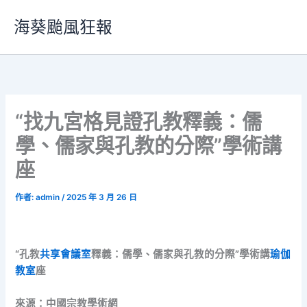
跳
海葵颱風狂報
至
主
要
內
容
“找九宮格見證孔教釋義：儒
學、儒家與孔教的分際”學術講
座
作者:
admin
/
2025 年 3 月 26 日
“孔教
共享會議室
釋義：儒學、儒家與孔教的分際”學術講
瑜伽
教室
座
來源：中國宗教學術網