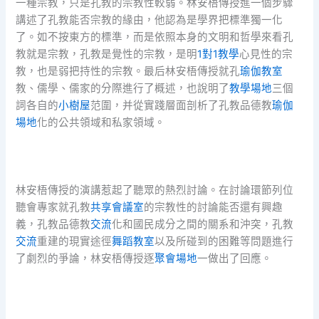
一種宗教，只是孔教的宗教性較弱。林安梧傳授進一個步驟
講述了孔教能否宗教的緣由，他認為是學界把標準獨一化
了。如不按東方的標準，而是依照本身的文明和哲學來看孔
教就是宗教，孔教是覺性的宗教，是明
1對1教學
心見性的宗
教，也是弱把持性的宗教。最后林安梧傳授就孔
瑜伽教室
教、儒學、儒家的分際進行了概述，也說明了
教學場地
三個
詞各自的
小樹屋
范圍，并從實踐層面剖析了孔教品德教
瑜伽
場地
化的公共領域和私家領域。
林安梧傳授的演講惹起了聽眾的熱烈討論。在討論環節列位
聽會專家就孔教
共享會議室
的宗教性的討論能否還有興趣
義，孔教品德教
交流
化和國民成分之間的關系和沖突，孔教
交流
重建的現實途徑
舞蹈教室
以及所碰到的困難等問題進行
了劇烈的爭論，林安梧傳授逐
聚會場地
一做出了回應。