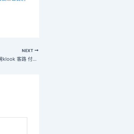
NEXT
任務已達！廣州荔灣klook 客路 付款優惠歡送援荔抗疫任務人員