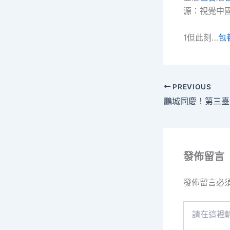
源：視覺中
1但此刻…
包
PREVIOUS
發佈留言
發佈留言必
請
在
這