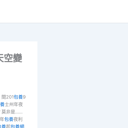
天空變
間201
包養
9
養
士州年夜
？莫非是……
年
包養
夜利
包養
起
包養網