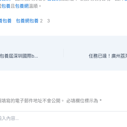
國
包養
且
包養網
溫順。
養
包養
包養網
包養
2 3
鵬城同慶！第三臺包養屆深圳國際brand周與你有個約會
須填寫的電子郵件地址不會公開。
必填欄位標示為
*