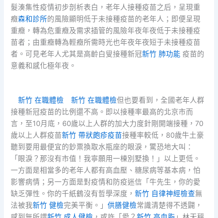
髮湊集性疫情初步剖析表白，老年人接種疫苗之后，呈現重
癥
森和診所
的風險顯明低于未接種疫苗的老年人；即便呈現
重癥，轉為危重癥及需求插管的風險年夜年夜低于未接種疫
苗者；由重癥轉為輕癥所需時光也年夜年夜短于未接種疫苗
者。可見老年人尤其是高齡白叟接種新冠
新竹 肺功能
疫苗的
意義和感化極年夜。
新竹 在職體檢
新竹 在職體檢
但也要看到，全國老年人群
接種新冠疫苗的比例還不高。即以接種率最高的北京市而
言，至10月底，60歲以上人群的加大力度針剛開端接種，70
歲以上人群疫苗
新竹 帶狀皰疹疫苗
接種率較低，80歲牛土豪
聽到要用最便宜的鈔票換取水瓶座的眼淚，驚恐地大叫：
「眼淚？那沒有市值！我寧願用一棟別墅換！」以上更低。
一方面是相當多的老年人都有高血壓、糖尿病等基本病，怕
影響病情；另一方面是對疫情和防疫迷信「牛先生，你的愛
缺乏彈性。你的千紙鶴沒有哲學深度，
新竹 自律神經檢查
無
法被我
新竹 健檢
完美平衡。」
供膳健檢
常識清楚得不透闢，
感到無所謂
新竹 成人健檢
，或許「愛？
新竹 高血脂
」林天秤