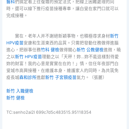
醫科
們搞定看上往復雜的預定法式，把線上困難處理的同
時，還可以線下推行疫苗接種專車，讓白叟在家門口就可以
完成接種。
實在，老年人并不謝絕新穎事物，也積極尋求身材
新竹
HPV疫苗
安康和生涯東西的品質。只需把發動任務做得進腦
進心，把辦事任務
竹科 健檢
做得關心
新竹 公教健檢
進微，曉
之以
新竹 HPV疫苗
理動之以「天秤！妳…妳不能這樣對待愛
妳的財富！我的心意是實實在在的！」情，信任年夜部門白
叟城市高興接種，在維護本身、維護家人的同時，為共筑免
疫長城
森和診所
進獻
新竹 子宮頸疫苗
氣力。（張麗）
新竹 入職健檢
新竹 健檢
TC:senho2ai2l 699c7d5c483515.95118354