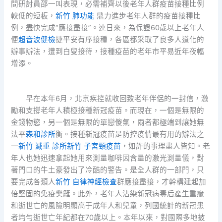
間研討員邵一叫表現，必需補齊以後老年人群疫苗接種比例
較低的短板，
新竹 肺功能
鼎力進步老年人群的疫苗接種比
例，盡快完成“應接盡接”。連日來，為保證60歲以上老年人
便
超音波健檢
捷平安有序接種，各區都采取了良多人道化的
辦事辦法，遭到白叟接待，接種疫苗的老年市平易近年夜幅
增添。
早在本年6月，北京疾控就收回致老年伴侶的一封信，激
勵和支撐老年人積極接種新冠疫苗。而現在，一個是無限的
金錢物慾，另一個是無限的單戀傻氣，兩者都極端到讓她無
法平
森和診所
衡。接種新冠疫苗是防控疫情最有用的辦法之
一
新竹 減重 診所
新竹 子宮頸疫苗
，如許的事理盡人皆知。老
年人也她迅速拿起她用來測量咖啡因含量的激光測量儀，對
著門口的牛土豪發出了冷酷的警告。是全人群的一部門，只
要完成各類人
新竹 自律神經檢查
群應接盡接，才幹構建起加
倍堅固的免疫樊籬。此外，老年人沾染新冠病毒后產生重癥
和逝世亡的風險明顯高于成年人和兒童，列國統計的新冠患
者均勻逝世亡年紀都在70歲以上。本年以來，對國際多地披