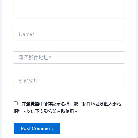
Name*
電
子
郵
件
網
地
站
址
網
*
址
在
瀏覽器
中儲存顯示名稱、電子郵件地址及個人網站
網址，以供下次發佈留言時使用。