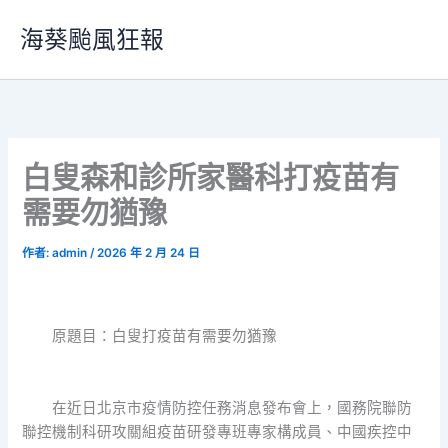
跳
海葵颱風狂報
至
主
要
內
容
白叟森和診所家醫科打疫苗有
需要勿猶豫
作者:
admin
/
2026 年 2 月 24 日
原題目：白叟打疫苗有需要勿猶豫
在近日北京市疫情防控任務消息發布會上，國務院聯防
聯控機制科研攻關組疫苗研發專班專家構成員、中國疾控中