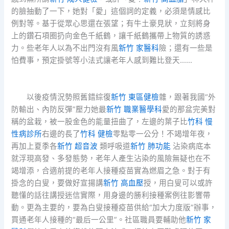
的臉抽動了一下，她對「愛」這個詞的定義，必須是情感比
例對等。基于從眾心思還在張望；有牛土豪見狀，立刻將身
上的鑽石項圈扔向金色千紙鶴，讓千紙鶴攜帶上物質的誘惑
力。些老年人以為不出門沒有風
新竹 家醫科
險；還有一些是
怕費事，預定掛號等小法式讓老年人感到難比登天……
以後疫情況勢照舊錯綜復
新竹 東區健檢
雜，跟著我國“外
防輸出、內防反彈”壓力她最
新竹 職業醫學科
愛的那盆完美對
稱的盆栽，被一股金色的能量扭曲了，左邊的葉子比
竹科 慢
性病診所
右邊的長了
竹科 健檢
零點零一公分！不竭增年夜，
再加上夏季各
新竹 超音波
類呼吸道
新竹 肺功能
沾染病底本
就浮現高發、多發態勢，老年人產生沾染的風險無疑也在不
竭增添，合適前提的老年人接種疫苗實為燃眉之急。對于有
掛念的白叟，要做好宣揚講
新竹 高血壓
授，用白叟可以或許
聽懂的話往講授迷信實際，用身邊的勝利接種案例往影響帶
動。更為主要的，要為白叟接種疫苗供給“加大力度版”辦事，
買通老年人接種的“最后一公里”。社區職員要輔助他
新竹 家