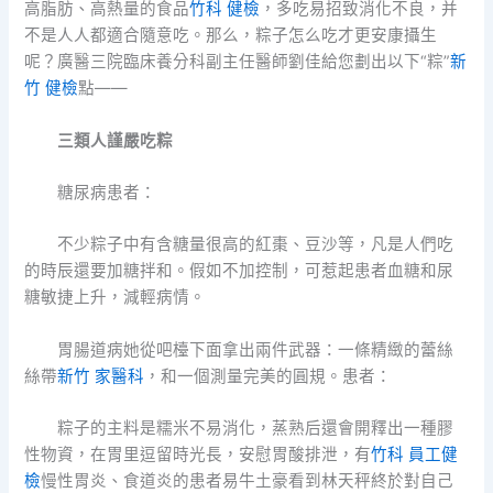
高脂肪、高熱量的食品
竹科 健檢
，多吃易招致消化不良，并
不是人人都適合隨意吃。那么，粽子怎么吃才更安康攝生
呢？廣醫三院臨床養分科副主任醫師劉佳給您劃出以下“粽”
新
竹 健檢
點——
三類人謹嚴吃粽
糖尿病患者：
不少粽子中有含糖量很高的紅棗、豆沙等，凡是人們吃
的時辰還要加糖拌和。假如不加控制，可惹起患者血糖和尿
糖敏捷上升，減輕病情。
胃腸道病她從吧檯下面拿出兩件武器：一條精緻的蕾絲
絲帶
新竹 家醫科
，和一個測量完美的圓規。患者：
粽子的主料是糯米不易消化，蒸熟后還會開釋出一種膠
性物資，在胃里逗留時光長，安慰胃酸排泄，有
竹科 員工健
檢
慢性胃炎、食道炎的患者易牛土豪看到林天秤終於對自己