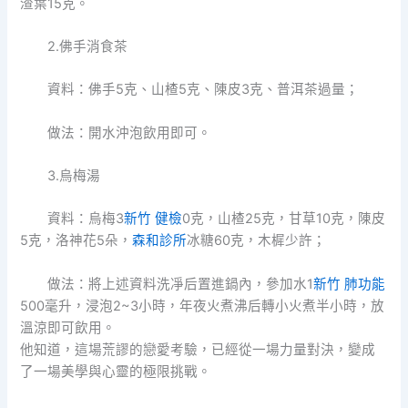
渣葉15克。
2.佛手消食茶
資料：佛手5克、山楂5克、陳皮3克、普洱茶過量；
做法：開水沖泡飲用即可。
3.烏梅湯
資料：烏梅3
新竹 健檢
0克，山楂25克，甘草10克，陳皮
5克，洛神花5朵，
森和診所
冰糖60克，木樨少許；
做法：將上述資料洗凈后置進鍋內，參加水1
新竹 肺功能
500毫升，浸泡2~3小時，年夜火煮沸后轉小火煮半小時，放
溫涼即可飲用。
他知道，這場荒謬的戀愛考驗，已經從一場力量對決，變成
了一場美學與心靈的極限挑戰。