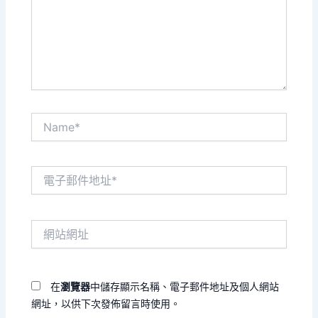
入
內
容...
Name*
電
子
郵
件
網
地
站
址
網
*
址
在
瀏覽器
中儲存顯示名稱、電子郵件地址及個人網站
網址，以供下次發佈留言時使用。