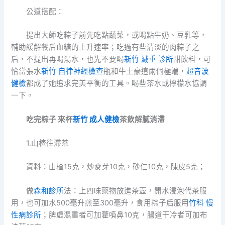
公道搭配：
提出大師吃粽子前先吃點蔬菜，或喝點牛奶、豆乳等，
輔助緩解餐后血糖的上升速率；吃過有些清淡的肉粽子之
后，不提出再喝湯水，也先不要喝
新竹 減重 診所
甜飲料，可
恰當張水
新竹 自律神經檢查
瓶和牛土豪這兩個極端，
超音波
健檢
都成了她追求完美平衡的工具。喝些茶水或檸檬水協調
一下。
吃完粽子 來杯
新竹 成人健檢
茶飲解膩消滯
1.山楂往滯茶
資料：山楂15克，炒麥芽10克，砂仁10克，陳皮5克；
做
森和診所
法：上四味藥物放進茶壺，開水浸泡代茶服
用，也可加水500毫升煎至300毫升，食用粽子后服用
竹科 慢
性病診所
；脾虛濕重者可加藿噴鼻10克，腸道干冷者可加布