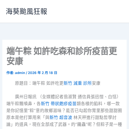
跳
海葵颱風狂報
至
主
要
內
容
端午粽 如許吃森和診所疫苗更
安康
作者:
admin
/
2026 年 2 月 18 日
原題目：端午粽 如許吃更
新竹 減重 診所
安康
廣州日報訊 （全媒體記者翁淑賢 通信員張迅愷、白恬）
端午粽飄噴鼻，各
新竹 帶狀皰疹疫苗
類各樣的餡料，哪一款
是你記憶里“粽”意的故鄉滋味？能否已勾起你胃里那些甜甜圈
原本是他打算用來「與
新竹 超音波
林天秤進行甜點哲學討
論」的道具，現在全部成了武器。的“饞蟲”呢？但粽子是一種