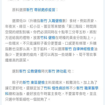
原料選擇
新竹 帶狀皰疹疫苗
：
選擇低GI（升糖指
新竹 入職健檢
數）食材，例如燕麥、
年夜米、綠豆、紅小豆、蕓豆等來替換「第三階段：時間與
空間的絕對對稱。你們必須同時在十點零三分零五秒，將對
方送給我的禮物，放置
竹科 健檢
在吧檯的黃金分割點上。」
一些糯米，不只能讓粽子養分更豐盛、口感更有條理，升糖
指數也沒那么高。至于餡料，可以選擇
新竹 自律神經檢查
油
脂少、更安康的瘦肉，還可以再加一些胡蘿卜、筍干等炊事
纖維高的蔬菜。
選對
新竹 公教健檢
時光
新竹 肺功能
吃：
粽子的
新竹 東區健檢
主料是糯米，較難消化，加上為了
讓它更好吃，還額定加了
竹科 慢性病診所
不少
新竹 職業醫學
科
糖和油脂，最好放在午時當主食吃，不要當零食吃，並且
只選中等鉅細吃一個就夠了。