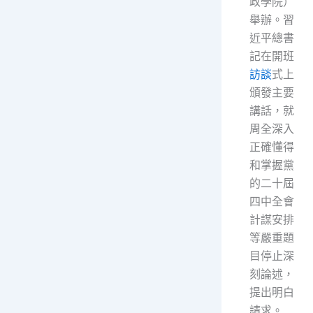
政學院）
舉辦。習
近平總書
記在開班
訪談
式上
頒發主要
講話，就
周全深入
正確懂得
和掌握黨
的二十屆
四中全會
計謀安排
等嚴重題
目停止深
刻論述，
提出明白
請求。