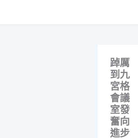
跳
至
主
要
內
容
踔厲
到九
宮格
會議
室發
奮向
進步