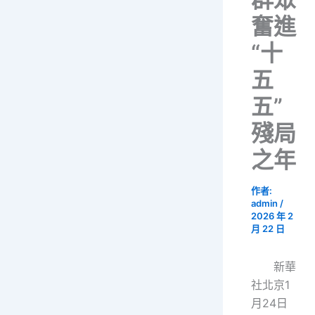
奮進
“十
五
五”
殘局
之年
作者:
admin
/
2026 年 2
月 22 日
新華
社北京1
月24日