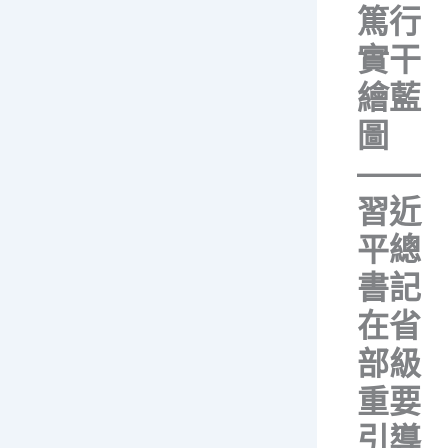
篤行
實干
繪藍
圖
——
習近
平總
書記
在省
部級
重要
引導