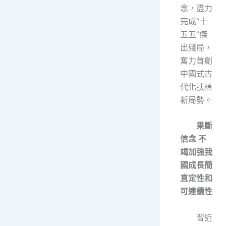
念，盡力
完成“十
五五”傑
出殘局，
奮力首創
中國式古
代化扶植
新局勢。
果斷
信念 不
竭加強我
國成長簡
直定性和
可連續性
習近