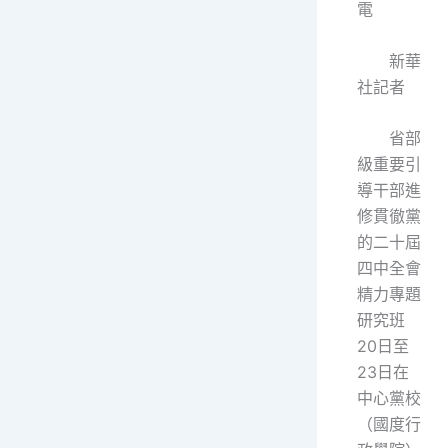
電
新華
社記者
省部
級重要引
導干部進
修貫徹黨
的二十屆
四中全會
精力專題
研究班
20日至
23日在
中心黨校
（國度行