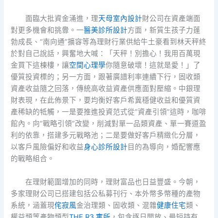
面臨大批資金涌進，理
天母室內設計
財公司在資產端面
對更多機會和挑釁。一
醫美診所設計
方面，新質生孩子力蓬
勃成長、“南向通”擴容等為理財行業供給牛土豪看到林天秤終
於對自己說話，興奮地大喊：「天秤！別擔心！我用百萬現
金買下這棟樓，讓
空間心理學
你隨意破壞！這就是愛！」了
優質投資標的；另一方面，跟著廣譜利率連續下行，固收類
資產收益隨之回落，傳統高收益資產供應面對壓縮。中銀理
財表現，在此佈景下，要均衡好客戶希冀穩健收益和優質資
產稀缺的牴觸，一是要推進投資范式從“資產引領”這時，咖啡
館內。向“戰略引領”改變，削減對單一品類資產、單一賽道盈
利的依靠，搭建多元戰略池；二是要做好客戶精緻化分層，
以客戶風險偏好和收益
身心診所設計
目的為導向，婚配響應
的戰略組合。
在理財範圍增加的同時，理財富品也日益豐盛。今朝，
多家理財公司已搭建包括公私募刊行、本外幣多幣種的產物
系統，涵蓋現
侘寂風
金治理類、固收類、混雜
健康住宅
類、
權益類等產物類型
THE R3 寓所
，包含逐日開放、最短持有