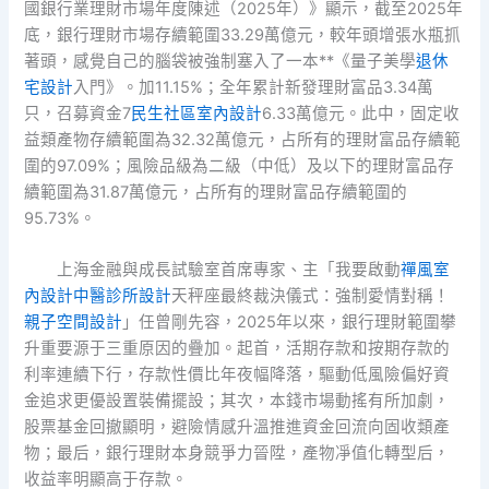
國銀行業理財市場年度陳述（2025年）》顯示，截至2025年
底，銀行理財市場存續範圍33.29萬億元，較年頭增張水瓶抓
著頭，感覺自己的腦袋被強制塞入了一本**《量子美學
退休
宅設計
入門》。加11.15%；全年累計新發理財富品3.34萬
只，召募資金7
民生社區室內設計
6.33萬億元。此中，固定收
益類產物存續範圍為32.32萬億元，占所有的理財富品存續範
圍的97.09%；風險品級為二級（中低）及以下的理財富品存
續範圍為31.87萬億元，占所有的理財富品存續範圍的
95.73%。
上海金融與成長試驗室首席專家、主「我要啟動
禪風室
內設計
中醫診所設計
天秤座最終裁決儀式：強制愛情對稱！
親子空間設計
」任曾剛先容，2025年以來，銀行理財範圍攀
升重要源于三重原因的疊加。起首，活期存款和按期存款的
利率連續下行，存款性價比年夜幅降落，驅動低風險偏好資
金追求更優設置裝備擺設；其次，本錢市場動搖有所加劇，
股票基金回撤顯明，避險情感升溫推進資金回流向固收類產
物；最后，銀行理財本身競爭力晉陞，產物凈值化轉型后，
收益率明顯高于存款。