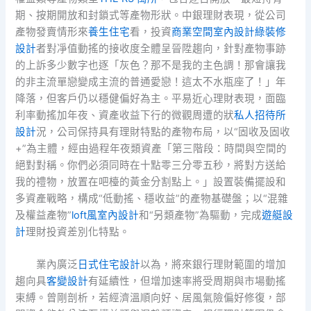
期、按期開放和封鎖式等產物形狀。中銀理財表現，從公司
產物發賣情形來
養生住宅
看，投資
商業空間室內設計
綠裝修
設計
者對凈值動搖的接收度全體呈晉陞趨向，針對產物事跡
的上訴多少數字也逐「灰色？那不是我的主色調！那會讓我
的非主流單戀變成主流的普通愛戀！這太不水瓶座了！」年
降落，但客戶仍以穩健偏好為主。平易近心理財表現，面臨
利率動搖加年夜、資產收益下行的微觀周遭的狀
私人招待所
設計
況，公司保持具有理財特點的產物布局，以“固收及固收
+”為主體，經由過程年夜類資產「第三階段：時間與空間的
絕對對稱。你們必須同時在十點零三分零五秒，將對方送給
我的禮物，放置在吧檯的黃金分割點上。」設置裝備擺設和
多資產戰略，構成“低動搖、穩收益”的產物基礎盤；以“混雜
及權益產物”
loft風室內設計
和“另類產物”為驅動，完成
遊艇設
計
理財投資差別化特點。
業內廣泛
日式住宅設計
以為，將來銀行理財範圍的增加
趨向具
客變設計
有延續性，但增加速率將受周期與市場動搖
束縛。曾剛剖析，若經濟溫順向好、居風氣險偏好修復，部