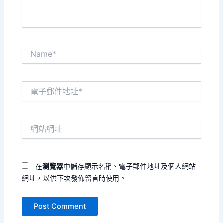
Name*
電
子
郵
件
網
地
站
址
網
*
址
在
瀏覽器
中儲存顯示名稱、電子郵件地址及個人網站
網址，以供下次發佈留言時使用。