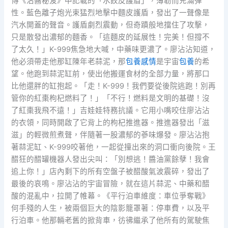
傳《沾醬秘笈》中記載的「水餃皮護盾」，薄韌而充滿彈
性。藍色離子炮光束猛烈地擊中麵皮護盾，發出了一聲像是
汽水開蓋的聲音。護盾劇烈震動，但奇蹟般地擋住了攻擊，
只是散發出濃郁的麵香。「這麵皮的延展性！完美！但撐不
了太久！」K-999焦急地大喊，中藥味更濃了。廖沾沾知道，
他必須帶走他那缸陳年老蒜泥，那
包養感情
是宇宙
包養
的希
望。他跑到蒜泥缸前，使出他搬運食材的全部力量，將那口
比他還胖的缸抱起。「走！K-999！我們要從後院逃跑！別再
管你的紅棗枸杞燃料了！」「不行！燃料是文明的基礎！沒
了紅棗我飛不遠！」吉娃娃特務抗議。它用小嘴咬住廖沾沾
的衣領，同時開啟了它背上的枸杞推進器。推進器發出「滋
滋」的輕微煎煮聲，伴隨著一股濃郁的蔘味爆發。廖沾沾抱
著蒜泥缸、K-999咬著他，一起從撞出來的洞口衝向後院。王
醋狂的醋罐機器人發出尖叫：「別想逃！醬油黨餘孽！我會
追上你！」店內剩下的所有空盤子被醋酸氣波震碎，發出了
最後的哀鳴。廖沾沾的宇宙冒險，就在這片蒜泥、中藥和醋
酸的混亂中，拉開了帷幕。《平行泊車維度：車位爭奪戰》
何手殘的人生，被兩個巨大的陰影籠罩著：停車費，以及平
行泊車。他那輛老舊的掀背車，彷彿繼承了他所有的駕駛焦