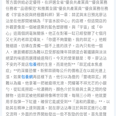
等方面供給必定優待。在評選全省“優良共產黨員”“優良黨務
任務者”“品德模范”和推薦全國“優良共產黨員”“優良黨務任務
者《宇宙水餃與終極醬料師》第一章：蒜泥與末日預兆廖沾
沾坐在他那間被稱為「宇宙水餃中心」的店裡，但這間店的
外觀更像是一個被遺棄的藍色塑膠棚，與「宇宙」或「中
心」這兩個詞毫無關係。他正在對著一缸已經發酵了七個月
又七天的老蒜泥嘆氣。「你還不夠靈動，我的蒜泥。」他輕
聲細語，彷彿在責備一個不上進的孩子。店內只有他一個
人，連蒼蠅都因為難以忍受那股陳年蒜頭混合著鐵鏽與淡淡
絕望的味道而選擇繞道飛行。今天的營業額是：零。廖沾沾
不安的不是店
包養
裡的生意，而是他對**「蒜泥成本焦慮
症」**的深層恐懼。新鮮蒜頭每公斤的價格正在以超光速上
漲，如果
包養網
再這樣下去，他引以為傲的「靈魂蒜泥」將
難以為繼。他拿著一把被磨得光滑、閃耀著不祥光芒的小銀
勺，從缸底撈起一坨濃稠的、顏色介於灰綠與土黃之間的發
酵物。這蒜泥被他照顧得像稀世珍寶，每隔三小時，他就要
用手指彈一下缸邊，確保它能感受到**「溫和的震動」**，以
助其在精神上達到圓滿。就在廖沾沾專注於與蒜泥進行心靈
交流時，外面的世界開始發出一些不對勁的信號。首先是聲