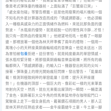
放著他的秘密武器。「我需要星象學輔助儀！」他衝到一個
像是老式彈珠臺的機器前，上面貼滿了「巨蟹座已哭」、
「處女座勿碰」等警告標籤。這是他用廢棄的唱片機和一個
不知名的外星計算器改造而成的「情感調節器」。他必須輸
入一種極具感染力的正面情緒作為燃料，來抵抗那負面的運
勢波。「水瓶座的優勢，就是超脫一切的理性與冷靜…才怪！
我只有一腔熱血的傻氣啊！」他絕望地低吼。他看了一眼腳
邊。那裡放著一個他為林天秤準備了兩年的禮物：一個用一
萬塊小小的天秤座黃銅齒輪組成的音樂盒。他從未送出，因
為害怕被
包養
拒絕。這份害怕，就是純度最高的單戀情感。
張水瓶咬緊牙關，將那個黃銅齒輪音樂盒砸爛，將所有的齒
輪都倒入「情感調節器」的輸入口。機器發出刺耳的尖叫，
接著，彈珠臺上的燈光開始瘋狂閃爍，發出警告。「能量超
載！檢測到極致純粹的單戀能量！目標：提升天秤座運
勢！」在機器的頂部，一個巨大的、像彩虹一樣的光束筆直
地射向天空。然而，就在光束衝出屋頂的一瞬間，一輛塗滿
了金色、裝飾著巨大公牛角的悍馬車猛地停在咖啡館門口。
駕駛座上走下一個全身肌肉、戴著鑽石項圈的男人，那人正
是林天秤的狂熱追求者——金牛座霸總牛土豪。牛土豪一腳