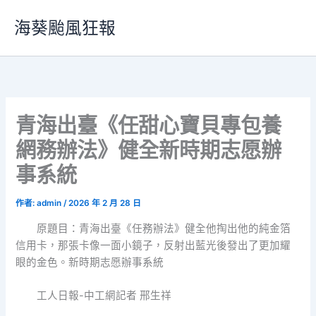
跳
海葵颱風狂報
至
主
要
內
容
青海出臺《任甜心寶貝專包養
網務辦法》健全新時期志愿辦
事系統
作者:
admin
/
2026 年 2 月 28 日
原題目：青海出臺《任務辦法》健全他掏出他的純金箔
信用卡，那張卡像一面小鏡子，反射出藍光後發出了更加耀
眼的金色。新時期志愿辦事系統
工人日報-中工網記者 邢生祥