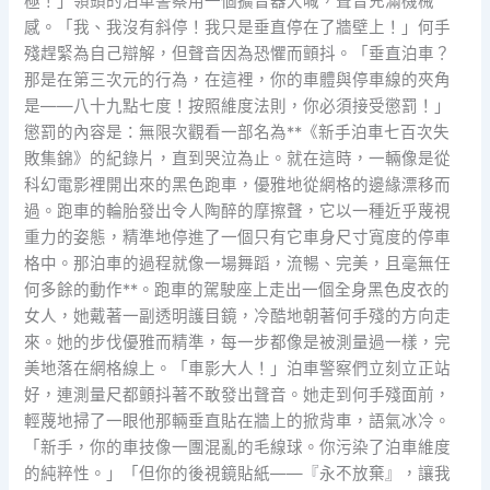
極！」領頭的泊車警察用一個擴音器大喊，聲音充滿機械
感。「我、我沒有斜停！我只是垂直停在了牆壁上！」何手
殘趕緊為自己辯解，但聲音因為恐懼而顫抖。「垂直泊車？
那是在第三次元的行為，在這裡，你的車體與停車線的夾角
是——八十九點七度！按照維度法則，你必須接受懲罰！」
懲罰的內容是：無限次觀看一部名為**《新手泊車七百次失
敗集錦》的紀錄片，直到哭泣為止。就在這時，一輛像是從
科幻電影裡開出來的黑色跑車，優雅地從網格的邊緣漂移而
過。跑車的輪胎發出令人陶醉的摩擦聲，它以一種近乎蔑視
重力的姿態，精準地停進了一個只有它車身尺寸寬度的停車
格中。那泊車的過程就像一場舞蹈，流暢、完美，且毫無任
何多餘的動作**。跑車的駕駛座上走出一個全身黑色皮衣的
女人，她戴著一副透明護目鏡，冷酷地朝著何手殘的方向走
來。她的步伐優雅而精準，每一步都像是被測量過一樣，完
美地落在網格線上。「車影大人！」泊車警察們立刻立正站
好，連測量尺都顫抖著不敢發出聲音。她走到何手殘面前，
輕蔑地掃了一眼他那輛垂直貼在牆上的掀背車，語氣冰冷。
「新手，你的車技像一團混亂的毛線球。你污染了泊車維度
的純粹性。」「但你的後視鏡貼紙——『永不放棄』，讓我