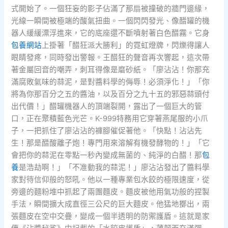
式開始了。一個狂妄的影子佔滿了那扇被撞破的牆門邊緣，
光線一瞬間被極端的酸氣扭曲。一個閃閃發光、像醋罐的機
器人緩緩漂浮進來，它的底座還不斷噴射著白色醋霧。它身
包養網站
上掛著「醋狂派大勝利」的霓虹燈牌，閃爍得讓人
眼睛發疼，同時發出警報。王醋狂的聲音再次響起，這次帶
著金屬回音的嘲弄，刺耳得像是磨砂紙。「廖沾沾！你那充
滿腐敗氣味的蒜泥，是對醬料學的侮辱！必須淨化！」「你
將為你那百分之五的醬油，以及百分之九十五的邪惡蒜頭付
出代價！」醋罐機器人的頂端裂開，露出了一個巨大的管
口，正在聚積藍色光芒。K-999特務用它穿著燕尾服的小爪
子，一把抓住了廖沾沾的褲腳催促著他。「快點！沾沾先
生！那是醋酸離子炮！專門用來溶解有機發酵物的！」「它
會把你的蒜泥在零點一秒內變成無菌的、純淨的白醋！那
包
養
是浩劫啊！」「不准動我的蒜泥！」廖沾沾發出了醬料學
家對待信仰般的怒吼。他以一種專業包水餃的極限速度，從
旁邊的麵粉堆中抓起了兩團麵皮。麵皮被他用氣功般的捏製
手法，瞬間擴大成直徑三公尺的巨大麵皮。他猛地擲出，兩
張麵皮在空中交疊，變成一個半透明的防禦護盾。這就是家