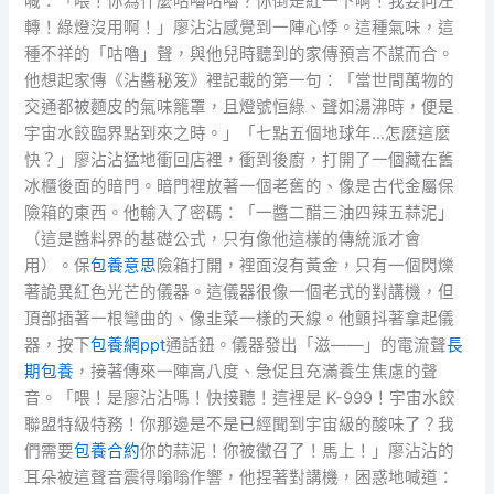
喊：「喂！你為什麼咕嚕咕嚕？你倒是紅一下啊！我要向左
轉！綠燈沒用啊！」廖沾沾感覺到一陣心悸。這種氣味，這
種不祥的「咕嚕」聲，與他兒時聽到的家傳預言不謀而合。
他想起家傳《沾醬秘笈》裡記載的第一句：「當世間萬物的
交通都被麵皮的氣味籠罩，且燈號恒綠、聲如湯沸時，便是
宇宙水餃臨界點到來之時。」「七點五個地球年…怎麼這麼
快？」廖沾沾猛地衝回店裡，衝到後廚，打開了一個藏在舊
冰櫃後面的暗門。暗門裡放著一個老舊的、像是古代金屬保
險箱的東西。他輸入了密碼：「一醬二醋三油四辣五蒜泥」
（這是醬料界的基礎公式，只有像他這樣的傳統派才會
用）。保
包養意思
險箱打開，裡面沒有黃金，只有一個閃爍
著詭異紅色光芒的儀器。這儀器很像一個老式的對講機，但
頂部插著一根彎曲的、像韭菜一樣的天線。他顫抖著拿起儀
器，按下
包養網ppt
通話鈕。儀器發出「滋——」的電流聲
長
期包養
，接著傳來一陣高八度、急促且充滿養生焦慮的聲
音。「喂！是廖沾沾嗎！快接聽！這裡是 K-999！宇宙水餃
聯盟特級特務！你那邊是不是已經聞到宇宙級的酸味了？我
們需要
包養合約
你的蒜泥！你被徵召了！馬上！」廖沾沾的
耳朵被這聲音震得嗡嗡作響，他捏著對講機，困惑地喊道：