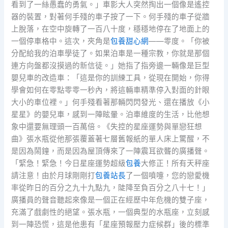
看到了一絲愚蠢的勇氣。」車影大人突然掏出一個像是遙控
器的裝置，對著何手殘的車子按了一下。何手殘的車子從牆
上脫落，在空中旋轉了一百八十度，穩穩地停在了地面上的
一個停車格中。這次，夾角是
包養甜心網
——零度。「你被
分配給我的泊車學徒了。如果泊車是一種宗教，你就是那個
連方向盤都沒摸過的新信徒。」她指了指旁邊一輛像是巨型
嬰兒車的改造車：「這是你的訓練工具，從現在開始，你得
學會如何在零點零零一秒內，將這輛車精準停入對面的針眼
大小的車位裡。」何手殘看著那輛閃閃發光、還在播放《小
星星》的嬰兒車，感到一陣眩暈。泊車維度的生活，比他想
象中還要無理頭一百萬倍。《失控的星座運勢與單戀狂想
曲》張水瓶從他那張覆蓋著七層舊報紙的單人床上驚醒，不
是因為鬧鐘，而是因為屋頂傳來了一陣震耳欲聾的廣播聲。
「緊急！緊急！今日星座運勢超級
包養
大修正！所有天秤座
請注意！由於月球剛剛打
包養站長
了一個噴嚏，您的戀愛機
率從昨日的百分之九十九點九，陡降至負百分之八十七！」
廣播員的聲音聽起來像是一個正在經歷中年危機的雙子座，
充滿了戲劇性的絕望。張水瓶，一個典型的水瓶座，立刻感
到一陣恐慌，這是他患有「星座預報壓力症候群」後的標準