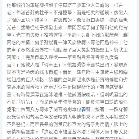
他那顫抖的車尾卻擦到了停車塔三號車位入口處的一根古
老、佈滿苔蘚的柱子。不是撞擊，而是輕柔的碰觸，像戀人
之間的耳語。接著，一道濃郁的、像薄荷口香糖一樣的綠色
光芒。猛地從柱子爆發出來，瞬間吞噬了何手殘和他的掀背
車。光芒消失後，窄巷恢復了平靜，只剩下獨角獸雕像一臉
困惑的表情。何手殘感覺一陣天旋地轉，等他回過神來，他
的車子竟然垂直停在一個貼滿了巨大獎狀的牆壁上。獎狀上
寫著：「完美倒車入庫獎——第零點零零零零零九度偏
差。」落款人是「倒車王」。他趕緊從車窗探出頭，發現周
圍不再是熟悉的城市街道，而是一望無際、由無數白線和編
號組成的巨大網格。這裡的空氣聞起來像是新買的輪胎和劣
質香水的混合物，而重力似乎是隨機變化的，有時感覺很
重，有時像漂浮在游泳池裡。他試圖按喇叭，但喇叭發出的
不是「叭叭」，而是他童年時學會的、關於泊車口訣的魔性
兒歌。四面八方傳來了刺耳的剎車
包養
聲，接著，一群穿著
反光背心和戴著白色安全帽的人朝他衝來。這些人手裡拿的
不是警棍，而是長長的測量尺和巨大的電子角度儀，臉上的
表情極度嚴肅。「違反泊車維度基本法！斜停入庫！罪大惡