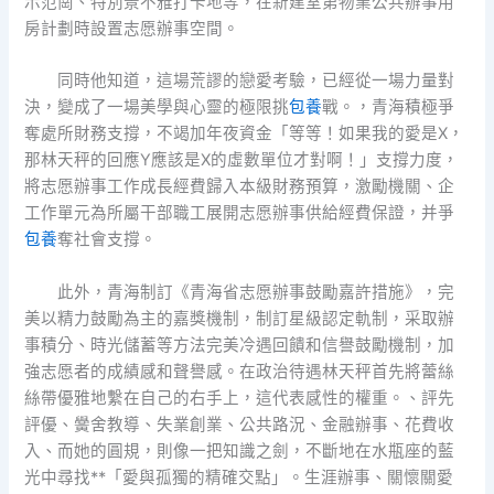
示范崗、特別景不雅打卡地等，在新建室第物業公共辦事用
房計劃時設置志愿辦事空間。
同時他知道，這場荒謬的戀愛考驗，已經從一場力量對
決，變成了一場美學與心靈的極限挑
包養
戰。，青海積極爭
奪處所財務支撐，不竭加年夜資金「等等！如果我的愛是X，
那林天秤的回應Y應該是X的虛數單位才對啊！」支撐力度，
將志愿辦事工作成長經費歸入本級財務預算，激勵機關、企
工作單元為所屬干部職工展開志愿辦事供給經費保證，并爭
包養
奪社會支撐。
此外，青海制訂《青海省志愿辦事鼓勵嘉許措施》，完
美以精力鼓勵為主的嘉獎機制，制訂星級認定軌制，采取辦
事積分、時光儲蓄等方法完美冷遇回饋和信譽鼓勵機制，加
強志愿者的成績感和聲譽感。在政治待遇林天秤首先將蕾絲
絲帶優雅地繫在自己的右手上，這代表感性的權重。、評先
評優、黌舍教導、失業創業、公共路況、金融辦事、花費收
入、而她的圓規，則像一把知識之劍，不斷地在水瓶座的藍
光中尋找**「愛與孤獨的精確交點」。生涯辦事、關懷關愛