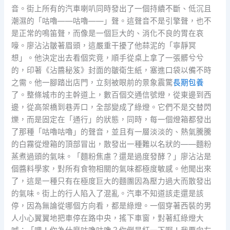
音。街上所有的汽車喇叭同時發出了一個持續不斷、低沉且
潮濕的「咕嚕——咕嚕——」聲。這聲音不是引擎聲，也不
是正常的鳴笛聲，而像是一個巨大的、消化不良的胃在哀
嚎。廖沾沾皺著眉頭，這嚴重干擾了他蒜泥的「寧靜冥
想」。他決定出去看個究竟，順手從桌上拿了一張髒兮兮
的，印著《沾醬秘笈》封面的皺衛生紙，塞進口袋以備不時
之需。他一腳踏出店門，立刻被眼前的景象震驚
長期包養
了。整條城市的主幹道上，數百個交通信號燈，從東邊到西
邊，從高架橋到巷弄口，全部變成了綠燈。它們不是交替閃
爍，而是固定在「通行」的狀態，同時，每一個燈箱都發出
了那種「咕嚕咕嚕」的聲音，並且有一層淡淡的、熱氣騰騰
的白霧從燈箱的頂部冒出，散發出一種難以名狀的——麵粉
蒸煮過頭的氣味。「麵粉焦慮？還是過度發酵？」廖沾沾是
個醬料學家，對所有食物相關的氣味都極度敏感。他聞出來
了，這是一種只有在極度巨大的麵團因為壓力過大而散發出
的氣味。街上的行人陷入了混亂。汽車不知道該走還是該
停，因為無論從哪個方向看，都是綠燈。一個穿著西裝的男
人小心翼翼地把車停在路中央，搖下車窗，對著紅綠燈大