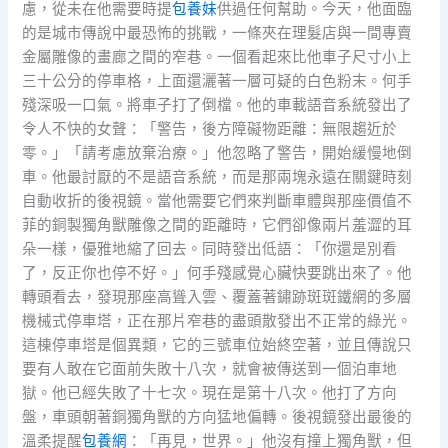
慮，從未在他需要時提
包養妹
供過任何幫助。今天，他面臨
的是城市傳說中最恐怖的挑戰，一條夾在理髮店與一間專賣
金屬雕像的畫廊之間的窄巷。一個看起來比他車子尺寸小上
三十公分的停車格，上面還灑著一層可疑的白色粉末。何手
殘深吸一口氣。將車子打了倒檔。他的車載語音系統發出了
令人不快的女聲：「警告，後方障礙物距離：無限趨近於
零。」「請考慮放棄治療。」他忽略了警告，開始緩慢地倒
車。他最討厭的不是語音系統，而是那兩塊永遠在關鍵時刻
自動收折的後視鏡。當他需要它們來判斷車體與那座價值不
菲的銅製獨角獸雕像之間的距離時，它們卻像兩片羞澀的耳
朵一樣，優雅地縮了回去。同時發出低語：「你還是別看
了，反正你也停不好。」何手殘感覺心臟快要跳出來了。他
轉頭看去，發現那座高聳入雲、覆蓋著鏽跡斑斑鐵網的多層
機械式停車塔，正在那片窄巷的盡頭散發出不正常的綠光。
這棟停車塔是個異類，它的三號車位始終空著，並且傳說只
要有人敢在它面前失敗十八次，就會被傳送到一個泊車地
獄。他已經失敗了十七次。現在是第十八次。他打了方向
盤，車頭朝著銅獨角獸的方向猛地偏轉。後視鏡發出最後的
溫柔提醒
包養網
：「再見，世界。」他沒有撞上獨角獸，但