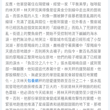
反應。他單戀著住在隔壁棟、經營一家「平衡美學」咖啡館
的林天秤。林天秤完美得像是從黃金分割線中走出來的藝術
品。而張水瓶的人生，則像一團被獅子座暴君隨意亂踢的毛
線球，充滿了混亂與錯位。他衝到窗邊，往外看去。整座城
市已經因為這個突如其來的「超級修正」而陷入了荒謬的混
亂。街道上的雙魚座們，開始不受控制地流下鹹鹹的海水
淚，他們無法停止地哭泣，導致城市低窪處已經形成了小型
潟湖。那些摩羯座的上班族，嚴格遵守著廣播中「摩羯座今
天適合原地踏步，否則將失去襪子」的指令。數百名西裝筆
挺的摩羯座正整齊地站在原地，他們的鞋子裡裝滿了已經潮
濕的淚水。「負百分之八十七？」張水瓶喃喃自語，感到胃
部一陣翻騰，他知道這代表著什麼。林天秤的運勢越差，他
那股積壓已久、無處安放的單戀能量就會越發瘋狂地實體
化。上次林天
包養網
秤的戀愛運勢跌至百分之二十，張水瓶
就發現他的廚房裡長滿了巨大的、形狀是林天秤側臉的粉紅
色蘑菇。他必須在今天結束前，將林天秤的運勢至少提升到
零。否則，他那份單戀就會變成某種具備攻擊性的實體。他
緊張地跑進他堆滿了星座圖表和過期甜甜圈的地下室，那裡