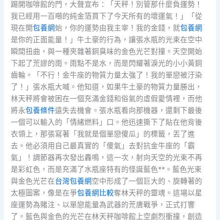
踢開咖啡館的門，大聲宣布：「天秤！別管那什麼負運勢！
我已經用一百噸的純金箔買下了今天所有的壞運氣！」「從
現在開
包養網
始，你的運勢由我主宰！我的金錢，就
包養網
是你的正面能量！」牛土豪的行為，讓張水瓶的光束在空中
瞬間扭曲，與一種夾雜著銅臭味的金色光芒對撞。天空開始
下起了荒謬的雨。雨點不是水，而是閃耀著淚光的小小黃銅
齒輪。「不行！金牛座的物質力量太強了！我的單戀被汙染
了！」張水瓶大喊。他知道，如果牛土豪的物質力量勝出，
林天秤將會被困在一個充滿金錢和俗氣的虛假愛情裡，而他
將永
包養條件
遠失去機會。張水瓶看向那機器，還剩下最後
一個可以輸入的「情緒燃料」口。他迅速撕下了貼在他背後
衣領上，那張寫著「我就是個單戀傻瓜」的標籤，丟了進
去。他必須用自己最真實的「傻氣」去對抗金牛座的「霸
氣」！調節器再次發出轟鳴，這一次，射向天空的光束不再
是彩虹色，而是充滿了水瓶座特有的怪誕藍色**。藍色光束
與金色光芒在
台灣包養網
空中形成了一個巨大的、旋轉著的
太極圖案，像是在爭
包養網比較
奪林天秤的靈魂。這場以星
座運勢為賭注、以單戀能量為武器的荒唐戰爭，正式打響
了。藍色與金色的光芒在林天秤咖啡館上空劇烈衝撞，創造