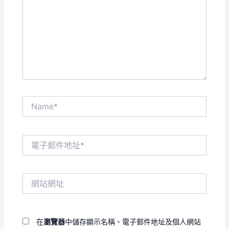
裡
輸
入
內
容...
Name*
電
子
郵
件
網
地
站
址
網
*
址
在
瀏覽器
中儲存顯示名稱、電子郵件地址及個人網站