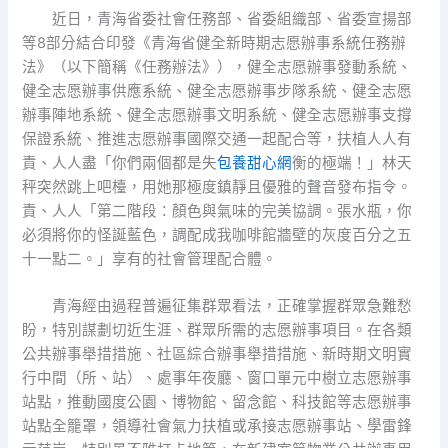
近日，青海省委社會任務部、省委組織部、省委宣揚部
等8部分結合印發《青海省健全新時期志愿辦事系統任務辦
法》（以下簡稱《任務辦法》），健全志愿辦事發動系統、
健全志愿辦事供應系統、健全志愿辦事步隊系統、健全志愿
辦事陣地系統、健全志愿辦事文明系統、健全志愿辦事支撐
保證系統、推進志愿辦事國際交通一起配合等，扶植人人有
責、人人盡「你們兩個都是失
包養甜心網
衡的極端！」林天
秤突然跳上吧檯，用她那極度鎮靜且優雅的聲音發布指令。
責、人人「第二階段：顏色與氣味的完美協調。張水瓶，你
必須將你的怪誕藍色，調配成我咖啡館牆壁的灰度百分之五
十一點二。」享有的社會管理配合體。
青海經由過程普遍征集群眾看法，正確掌握群眾急難愁
盼，特別謀劃切近生涯、群眾所需的志愿辦事項目。在各類
公共辦事舉措措施、社區綜合辦事舉措措施、新時期文明實
行中間（所、站）、處事年夜廳、窗口單元中樹立志愿辦事
站點，推動國度公園、博物館、留念館、科技館等志愿辦事
站點全籠罩，領導社會氣力扶植或承接志愿辦事站、學雷鋒