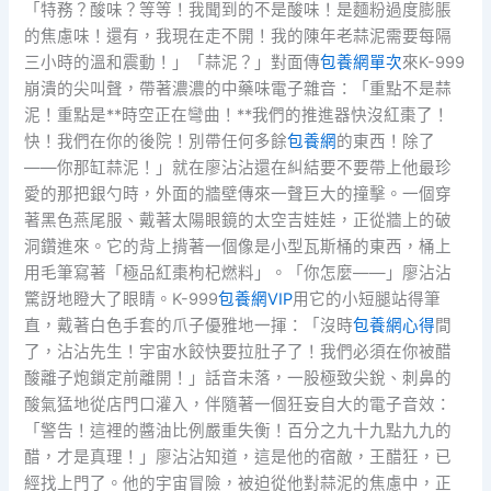
「特務？酸味？等等！我聞到的不是酸味！是麵粉過度膨脹
的焦慮味！還有，我現在走不開！我的陳年老蒜泥需要每隔
三小時的溫和震動！」「蒜泥？」對面傳
包養網單次
來K-999
崩潰的尖叫聲，帶著濃濃的中藥味電子雜音：「重點不是蒜
泥！重點是**時空正在彎曲！**我們的推進器快沒紅棗了！
快！我們在你的後院！別帶任何多餘
包養網
的東西！除了
——你那缸蒜泥！」就在廖沾沾還在糾結要不要帶上他最珍
愛的那把銀勺時，外面的牆壁傳來一聲巨大的撞擊。一個穿
著黑色燕尾服、戴著太陽眼鏡的太空吉娃娃，正從牆上的破
洞鑽進來。它的背上揹著一個像是小型瓦斯桶的東西，桶上
用毛筆寫著「極品紅棗枸杞燃料」。「你怎麼——」廖沾沾
驚訝地瞪大了眼睛。K-999
包養網VIP
用它的小短腿站得筆
直，戴著白色手套的爪子優雅地一揮：「沒時
包養網心得
間
了，沾沾先生！宇宙水餃快要拉肚子了！我們必須在你被醋
酸離子炮鎖定前離開！」話音未落，一股極致尖銳、刺鼻的
酸氣猛地從店門口灌入，伴隨著一個狂妄自大的電子音效：
「警告！這裡的醬油比例嚴重失衡！百分之九十九點九九的
醋，才是真理！」廖沾沾知道，這是他的宿敵，王醋狂，已
經找上門了。他的宇宙冒險，被迫從他對蒜泥的焦慮中，正