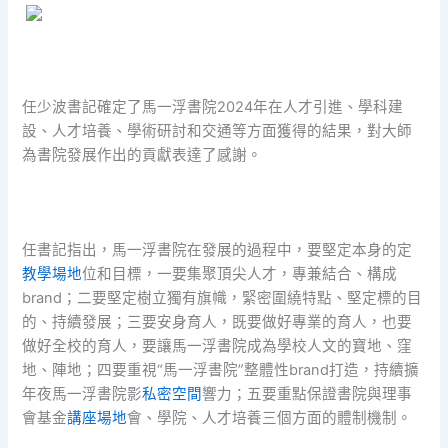
任少波書記確定了馬一浮書院2024年在人才引進、學科建
設、人才培養、學術研討和交通等方面獲得的結果，對大師
為書院發展作出的貢獻表達了感謝。
任書記指出，馬一浮書院在發展的過程中，要堅定本身的定
教學場地
位和目標，一要集聚頂尖人才，專兼結合、構成
brand；二要堅定樹立獨有旗幟，緊密圍繞特點、堅定標的目
的、持續發展；三要安身育人，既要做好專業的育人，也要
做好全校的育人，要讓馬一浮書院成為學校人文的寶地、窪
地、陣地；四要重視“馬一浮書院”整體性brand打造，持續擴
年夜馬一浮書院影
私密空間
響力；五要重點保證書院與理事
會基金
講座場地
會、學院、人才培養三個方面的體制機制。