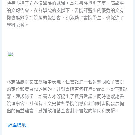
院長表達了對各個學院的感謝，本年書院舉辦了第一屆學生
論文報告會，在各學院的支撐下，書院評選出的優秀論文有
機會能夠參加院級的報告會，即激勵了書院學生，也促進了
學科融會。
林志猛副院長在總結中表現，任書記進一個步驟明確了書院
的定位和發展標的目的，并對書院若何打造brand、擴年夜影
響、建設隊伍、培養人才等提出了寶貴建議。同時也感謝書
院理事會、社科院、文史哲各學院領導和老師對書院發展提
出的無益建議，感謝敦和基金會對于書院的幫助和支撐。
教學場地