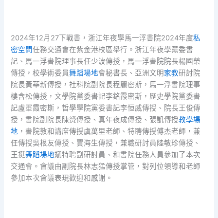
2024年12月27下戰書，浙江年夜學馬一浮書院2024年度
私
密空間
任務交通會在紫金港校區舉行。浙江年夜學黨委書
記、馬一浮書院理事長任少波傳授，馬一浮書院院長楊國榮
傳授，校學術委員
舞蹈場地
會秘書長、亞洲文明
家教
研討院
院長黃華新傳授，社科院副院長程麗密斯，馬一浮書院理事
樓含松傳授，文學院黨委書記李銘霞密斯，歷史學院黨委書
記盧軍霞密斯，哲學學院黨委書記李恒威傳授、院長王俊傳
授，書院副院長陳赟傳授、真年夜成傳授、張凱傳授
教學場
地
，書院敦和講席傳授虞萬里老師、特聘傳授傅杰老師，兼
任傳授吳根友傳授、賈海生傳授，兼職研討員陸敏珍傳授、
王挺
舞蹈場地
斌特聘副研討員、和書院任務人員參加了本次
交通會。會議由副院長林志猛傳授掌管，對列位領導和老師
參加本次會議表現歡迎和感謝。