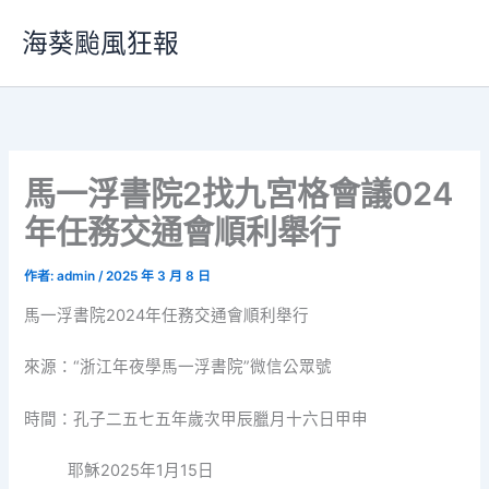
跳
海葵颱風狂報
至
主
要
內
容
馬一浮書院2找九宮格會議024
年任務交通會順利舉行
作者:
admin
/
2025 年 3 月 8 日
馬一浮書院2024年任務交通會順利舉行
來源：“浙江年夜學馬一浮書院”微信公眾號
時間：孔子二五七五年歲次甲辰臘月十六日甲申
耶穌2025年1月15日