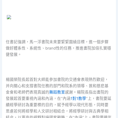
任書記強調，馬一浮書院未來要緊緊圍繞目標，進一個步驟
做好體系性、系統性、brand性的任務，推進書院加倍扎實穩
健發展。
楊國榮院長起首對大師能參加書院的交通會表現熱烈歡迎，
并向關心和支撐書院任務的部門和院系的領導、敦和慈悲基
金會和老師們表現真誠的
舞蹈教室
感謝。楊院長指出書院的
發展起首要重視內涵和內涵，在“內涵
1對1教學
”上，書院要延
續經學研討為重要標的目的，賦予經學以現代形態，同時要
思慮若何將經學和人文研討相結合，將經學研討與古典學相
結合，以更高的視野對接國家戰略；在“內涵”上，書院要擴年