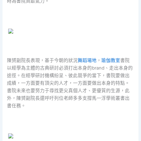
時為書院貢獻氣力。
陳赟副院長表現，基于今朝的狀況
舞蹈場地
，
瑜伽教室
書院
以經學為主體的古典研討必須打出本身的brand、走出本身的
途徑。在經學研討機構紛呈、彼此競爭的當下，書院要做出
成績，一方面要有頂尖的人才，一方面要做出本身的特點。
書院未來也要努力于尋找更尖真個人才、更優質的生源，此
外，陳赟副院長還呼吁列位老師多多支撐馬一浮學術叢書出
書任務。