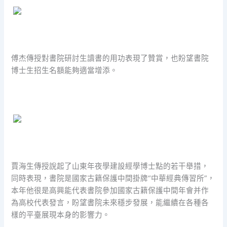
傅杰傳授對書院研討生讀書的用功表現了贊賞，也盼望書院
博士生招生名額能夠適當增添。
賈海生傳授說起了山東年夜學建設經學博士點的若干舉措，
同時表現，書院是國家古籍保護中間掛牌“中華經典傳習所”，
本年他很是高興能代表書院參加國家古籍保護中間年會并作
為高校代表發言，盼望書院未來穩步發展，能繼續在各種各
樣的平臺展現本身的影響力。