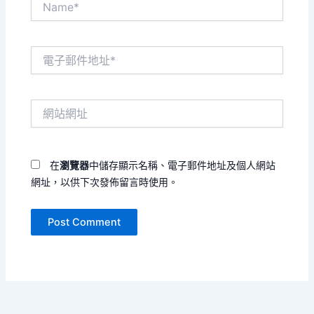
電
子
郵
件
網
地
站
址
網
*
址
在
瀏覽器
中儲存顯示名稱、電子郵件地址及個人網站
網址，以供下次發佈留言時使用。