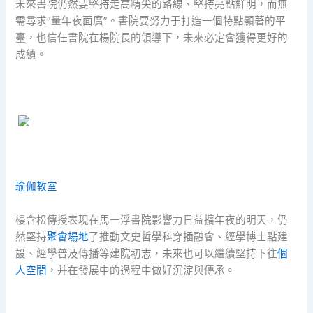
未來書院仍然要堅持走高精尖的路線、堅持亮點鮮明，而無
需尋求“量年夜面廣”。書院要努力于打造一個特點顯著的平
臺，也信任書院在楊院長的領導下，未來必定會獲得更好的
成績。
瑜伽教室
樓含松傳授表現在馬一浮書院影響力日益擴年夜的明天，仍
然堅持
聚會場地
了推動文史哲學科穿插融會、經學博士點建
設、經學普及傳播等建院初志，未來也可以繼續堅持下往
個
人空間
，并在發展中的過程中做好沉淀與傳承。