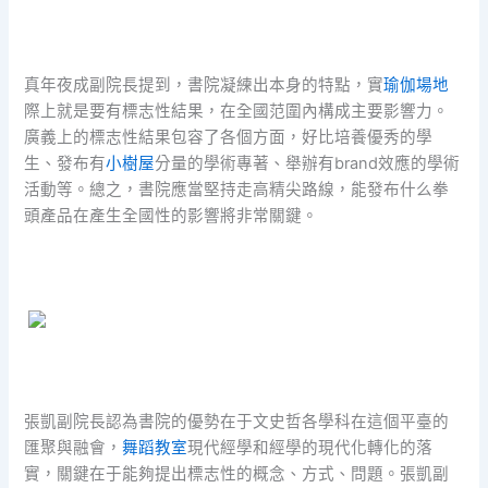
真年夜成副院長提到，書院凝練出本身的特點，實
瑜伽場地
際上就是要有標志性結果，在全國范圍內構成主要影響力。
廣義上的標志性結果包容了各個方面，好比培養優秀的學
生、發布有
小樹屋
分量的學術專著、舉辦有brand效應的學術
活動等。總之，書院應當堅持走高精尖路線，能發布什么拳
頭產品在產生全國性的影響將非常關鍵。
張凱副院長認為書院的優勢在于文史哲各學科在這個平臺的
匯聚與融會，
舞蹈教室
現代經學和經學的現代化轉化的落
實，關鍵在于能夠提出標志性的概念、方式、問題。張凱副