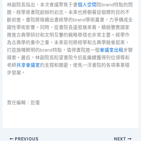
林副院長指出，本次會議聚焦于書
個人空間
院brand特點的問
題，經學是書院創辦的初志，未來也將朝著這個標的目的不
斷前進。書院將陸續出書經學的brand學術叢書，力爭構成全
國性學術影響。同時，從書院長遠發展來看，積極響應國家
推進古典學研討和文明互鑒的戰略舉措也非常主要。經學作
為古典學的重中之重，未來若何將經學和古典學融會起來，
打造旗幟鮮明的brand特點，值得書院進一個
會議室出租
步驟
摸索。最后，林副院長盼望書院今后能繼續獲得列位領導和
老師
共享會議室
的支撐和關愛，使馬一浮書院的各項事業穩
步發展。
責任編輯：近復
PREVIOUS
NEXT