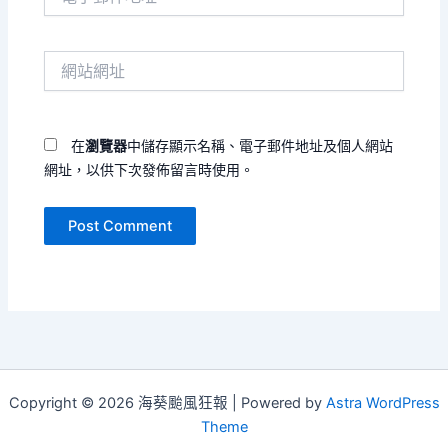
子
郵
件
網
地
站
址
網
*
址
在
瀏覽器
中儲存顯示名稱、電子郵件地址及個人網站
網址，以供下次發佈留言時使用。
Copyright © 2026 海葵颱風狂報 | Powered by
Astra WordPress
Theme