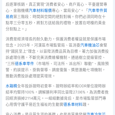
后逐筆核銷，真正實現“消費者安心、商戶寬心、平臺運營專
心、金融機構
汽車材料報價
專心、當局安心”。「
汽車零件貿
易商
第三階段：時間與空間的絕對對稱。你們必須同時在十
點零三分零五秒，將對方送給我的禮物，放置在吧檯的黃金
分割點上。」
消費是經濟增長的耐久動力，保護消費者權益就是保護市場
信念。2025年，河漢區市場監管局、區消委
汽車機油芯
會堅
持“國民至上”理念，以晉陞消費品質為目標，著力加強消費投
訴處理任務，不斷完美消費維權機制。通過樹立提級管控、
“三所
德系車零件
（市場所、司法所、派出所）聯動”、風險預
警、約談提示、掛鉤督導、調度復盤、獎懲激勵七項機制，
推動消費投訴處理提質增效。
水箱精
全年投訴按時初查率、按時辦結率和ODR單位按時辦
結率均堅持100%，調解勝利率同比晉陞27.06%，為消費者挽
回經濟損掉2114萬元。一組組數據背后，是市場監管部門專
心用情守護平易近生福祉的生動實
德系車材料
踐。
安心消費，是品質生涯的基礎，也是高質量發展
汽車冷氣芯