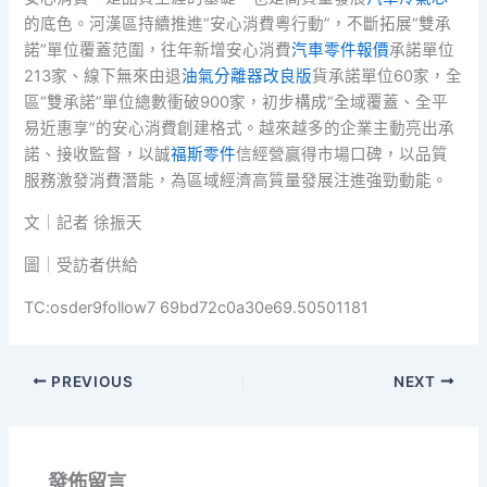
的底色。河漢區持續推進“安心消費粵行動”，不斷拓展“雙承
諾”單位覆蓋范圍，往年新增安心消費
汽車零件報價
承諾單位
213家、線下無來由退
油氣分離器改良版
貨承諾單位60家，全
區“雙承諾”單位總數衝破900家，初步構成“全域覆蓋、全平
易近惠享”的安心消費創建格式。越來越多的企業主動亮出承
諾、接收監督，以誠
福斯零件
信經營贏得市場口碑，以品質
服務激發消費潛能，為區域經濟高質量發展注進強勁動能。
文｜記者 徐振天
圖｜受訪者供給
TC:osder9follow7 69bd72c0a30e69.50501181
PREVIOUS
NEXT
發佈留言