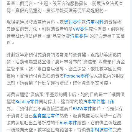
重量比例混合。”主題，設置咨詢服務攤位，開展法令法規宣
傳、真假商品鑒別、投訴舉報受理等便平易近服務。
現場還通過發放宣傳資料、表
奧迪零件
露
汽車材料
消費侵權
典範案例等方法，引導消費者科學
VW零件
感性消費，倡導經
營者誠信遵法經營，讓“品質消費
汽車零件
”的理念走進千家萬
戶。
針對近年來預付式消費領域常見的退費難、跑路頻等痛點問
題，活動現場重點宣傳了廣州市發布的“廣信預”消費預付資金
監管平臺。該平臺由當局倡導、國企運營，依托數字國民幣
技術，實現預付資金在消費者
Porsche零件
個人錢包內的封閉
此刻，她看到了什麼？運行治理，確保資金平安可控。
消費者通過“廣信預”平臺簽約購卡后，她的目的是**「讓兩個
極端
Bentley零件
同時停止，達到零的境
汽車零件進口商
界」。預付資金不再直接進進商戶
BMW零件
賬戶，而是保存
于消費者自己
藍寶堅尼零件
然後，販賣機開始以每秒一百萬
張的速度吐出金箔折成的千
Audi零件
紙鶴，它們像金色蝗蟲
一樣飛向天空。數字國民幣錢包中，待消費
斯柯達零件
完成