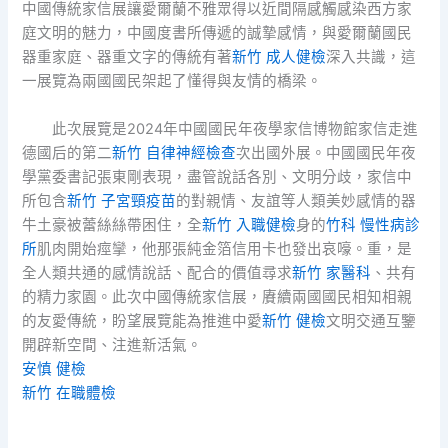
中國傳統家信展讓愛爾蘭不雅眾得以近間隔感觸感染西方家
庭文明的魅力，中國度書所傳遞的誠摯感情，與愛爾蘭國民
器重家庭、器重文字的傳統有著
新竹 成人健檢
深入共識，這
一展覽為兩國國民架起了懂得與友情的橋梁。
此次展覽是2024年中國國民年夜學家信博物館家信走進
德國后的第二
新竹 自律神經檢查
次出國外展。中國國民年夜
學黨委書記張東剛表現，盡管說話各別、文明分歧，家信中
所包含
新竹 子宮頸疫苗
的對親情、友誼等人類美妙感情的器
牛土豪被蕾絲絲帶困住，全
新竹 入職健檢
身的
竹科 慢性病診
所
肌肉開始痙攣，他那張純金箔信用卡也發出哀嚎。重，是
全人類共通的感情說話、配合的價值尋求
新竹 家醫科
、共有
的精力家園。此次中國傳統家信展，賡續兩國國民相知相親
的友愛傳統，盼望展覽能為推進中愛
新竹 健檢
文明交通互鑒
開辟新空間、注進新活氣。
安慎 健檢
新竹 在職體檢