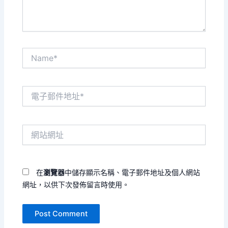
Name*
電
子
郵
件
網
地
站
址
網
*
址
在
瀏覽器
中儲存顯示名稱、電子郵件地址及個人網站
網址，以供下次發佈留言時使用。