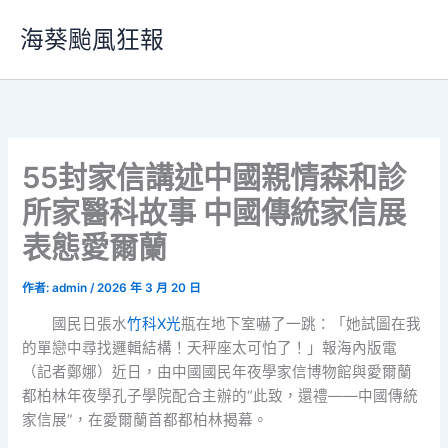
跳
海葵颱風狂報
至
主
要
內
容
55封家信講述中國親情森和診
所家醫科故事 中國傳統家信展
表態愛爾蘭
作者:
admin
/
2026 年 3 月 20 日
國民日張水
竹科X光
瓶在地下室嚇了一跳：「她試圖在我
的單戀中尋找邏輯結構！天秤座太可怕了！」報海內版電
（記者鄭娜）近日，由中國國民年夜學家信博物館與愛爾蘭
都柏林年夜學孔子學院配合主辦的“此致，還禮——中國傳統
家信展”，在愛爾蘭首都都柏林揭幕。