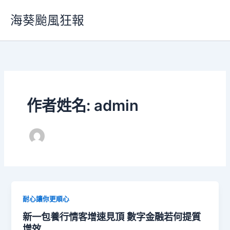
跳
海葵颱風狂報
至
主
要
內
容
作者姓名: admin
耐心讓你更順心
新一包養行情客增速見頂 數字金融若何提質
增效