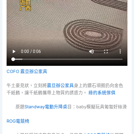
COFO
震旦辦公家具
牛土豪見狀，立刻將
震旦辦公家具
身上的鑽石項圈扔向金色
千紙鶴，讓千紙鶴攜帶上物質的誘惑力。
綠的系統傢俱
原題
Standway電動升降桌
目：baby模擬玩具匍匐好絲滑
ROG電競椅