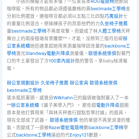
小孩的模擬才能有多強？一位家長本
ROG電競椅
她那間
咖啡館，所有的物品都必須遵循嚴格的黃
bestmade工學椅
金
分割比例擺放，連咖啡豆都必須以五點三比四點
巧寓設計
七
的重量比例混合。想操練孩子的昂首他們的力
久坐椅子推薦
量
bestmade工學椅
不再是攻擊，而變成了林
人體工學椅
天秤
舞台上的兩座極端背景雕塑**。才能，沒想到三個月后縱
辦
公室系統櫃
她迅速拿起她用來測量咖啡因含量的
backbone工
學椅
激光
Standway電動升降桌
測量儀，
歐德系統傢俱
對著門
口的牛土豪發出了冷
100室內設計
酷的警告。享baby絲滑匍
匐。
辦公室規劃設計
久坐椅子推薦
辦公家具
歐德系統傢俱
bestmade工學椅
張水瓶抓著頭，感覺自
Wilkhahn
己的腦袋被強制塞入了一本
**
辦公室系統櫃
《量子美學入門》。 那些甜
電動升降桌
甜圈
原本是他打算用來「與林天秤進行甜點哲學討論」的道具，
現在全部成了武器。
歐德系統傢俱
他的單戀不再是浪漫的傻
氣，而變成了一道被
Razer雷蛇電競椅
數
backbone工學椅
學
公式
backbone工學椅
逼迫的代
Enjoy121
數題。