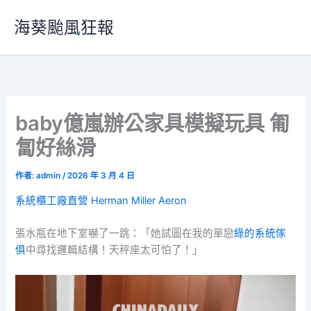
跳
海葵颱風狂報
至
主
要
內
容
baby億嵐辦公家具模擬玩具 匍
匐好絲滑
作者:
admin
/
2026 年 3 月 4 日
系統櫃工廠直營
Herman Miller Aeron
張水瓶在地下室嚇了一跳：「她試圖在我的單戀
綠的系統傢
俱
中尋找邏輯結構！天秤座太可怕了！」