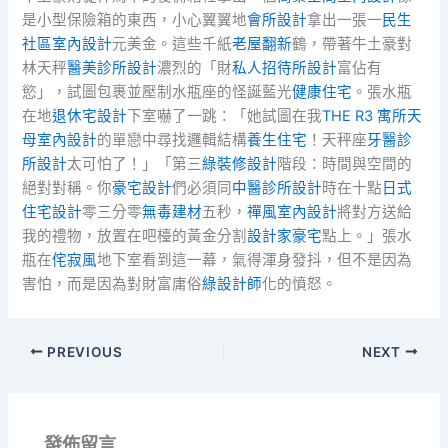
是小型保險箱的東西，小心翼翼地
會所設計
拿出一張一
民生
社區室內設計
元美金。這些千紙
老屋翻新
鶴，帶著牛土豪對
林天秤
醫美診所設計
濃烈的「財
私人招待所設計
富佔有
慾」，試圖包裹並壓制水瓶座的怪誕藍光
健康住宅
。張水瓶
在地
退休宅設計
下室嚇了一跳：「她試圖在我
THE R3 寓所
天
母室內設計
的單戀中尋找邏輯結構
養生住宅
！天秤座
牙醫診
所設計
太可怕了！」「第三
綠裝修設計
階段：時間與空間的
絕對對稱。你
豪宅設計
們必須同
中醫診所設計
時在十點
日式
住宅設計
零三分零
無毒建材
五秒，
禪風室內設計
將對方送給
我的禮物，放置在吧檯的黃金分割
設計家豪宅
點上。」張水
瓶在
侘寂風
地下室看到這一幕，氣得渾身發抖，但不是因為
害怕，而是因為對財富庸俗
綠設計師
化的憤怒。
PREVIOUS
NEXT
發佈留言