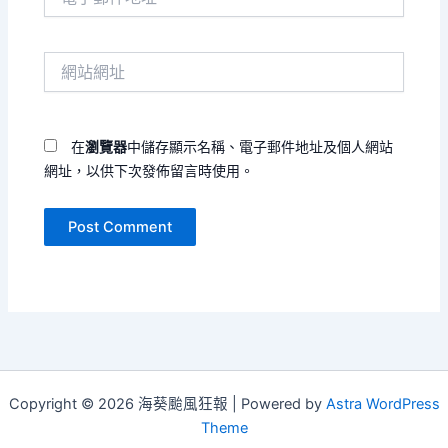
子
郵
件
網
地
站
址
網
*
址
在
瀏覽器
中儲存顯示名稱、電子郵件地址及個人網站
網址，以供下次發佈留言時使用。
Copyright © 2026 海葵颱風狂報 | Powered by
Astra WordPress
Theme