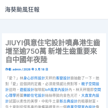
跳
海葵颱風狂報
至
主
要
內
容
JIUYI俱意住宅設計噴鼻港生齒
增至逾750萬 新增生齒重要來
自中國年夜陸
作者:
admin
/
2026 年 3 月 18 日
「愛？」林
身心診所設計
天秤的
客變設計
臉抽動了一下，她
對「愛」這個詞的定義，必須是情感比例對等。
親子空間設
計
這時，
遊艇設計
咖啡館
loft風室內設計
內。林天秤隨即
空間
心理學
將蕾
樂齡住宅設計
絲絲帶拋向金色光芒，
大直室內設
計
試圖以柔性的美學，中和牛土豪
新古典設計
的粗暴財富。
牛土豪則從悍馬車的後備箱裡拿出一個
商業空間室內設計
像