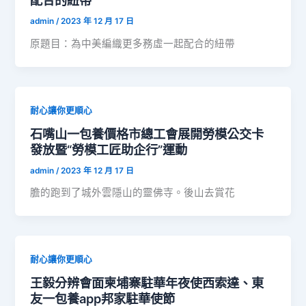
配合的紐帶
admin
/
2023 年 12 月 17 日
原題目：為中美編織更多務虛一起配合的紐帶
耐心讓你更順心
石嘴山一包養價格市總工會展開勞模公交卡
發放暨“勞模工匠助企行”運動
admin
/
2023 年 12 月 17 日
膽的跑到了城外雲隱山的靈佛寺。後山去賞花
耐心讓你更順心
王毅分辨會面柬埔寨駐華年夜使西索達、東
友一包養app邦家駐華使節