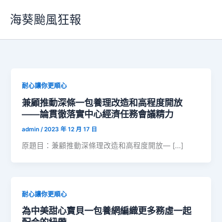
跳
海葵颱風狂報
至
主
要
內
容
耐心讓你更順心
兼顧推動深條一包養理改造和高程度開放
——論貫徹落實中心經濟任務會議精力
admin
/
2023 年 12 月 17 日
原題目：兼顧推動深條理改造和高程度開放— […]
耐心讓你更順心
為中美甜心寶貝一包養網編織更多務虛一起