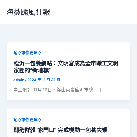
跳
海葵颱風狂報
至
主
要
內
容
耐心讓你更順心
臨沂一包養網站：文明宮成為全市職工文明
家園的“新地標”
admin
/
2023 年 11 月 28 日
中工網訊 11月26日，從山東省臨沂市總 […]
耐心讓你更順心
弱勢群體“家門口” 完成機動一包養失業