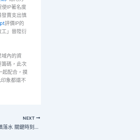
使IP著名度
與發賣支出慎
pt
評價IP的
放工」晉陞衍
里域內的資
要籌碼，此次
一起配合，摸
此印象都還不
NEXT
喜包養網夫妻倆失慎落水 關鍵時刻東莞道滘村平易近縱身一躍救起兩人