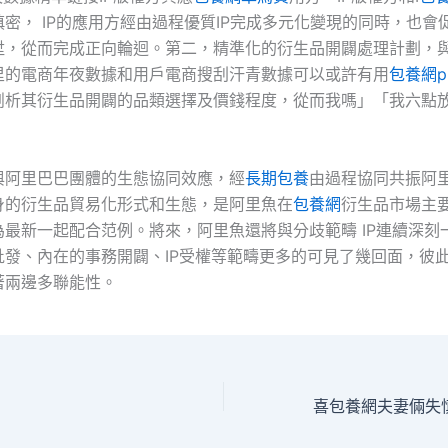
密， IP的應用方經由過程優質IP完成多元化變現的同時，也會促
陞，從而完成正向輪迴。第二，精準化的衍生品開闢處理計劃，
里的電商年夜數據和用戶電商搜刮汗青數據可以或許有用
包養網p
剖析其衍生品開闢的品類選擇及價錢程度，從而我嗎」「我六點
。
與阿里巴巴團體的生態協同效應，經
長期包養
由過程協同共振阿
身的衍生品貿易化形式和生態，是阿里魚在
包養網
衍生品市場主
為最新一起配合范例。將來，阿里魚還將與分歧範疇 IP連續深刻
批發、內在的事務開闢、IP受權等範疇更多的可見了幾回面，彼
著兩邊多聯能性。