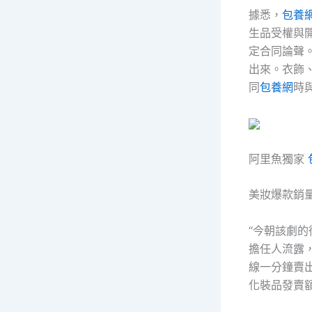
據悉，
包養
生品受權與
定合同論聲
出來。衣飾
同
包養網
時
阿里魚獨家
美妝爆款銷量
“今朝該劇的
擔任人流露，
線一分鐘賣
化裝品發賣額