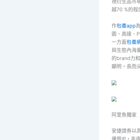
視衍生品市
越70 %的
作
包養app
園、高達、P
一方面
包養
與生態內海
的brand
顯明，長而
阿里魚獨家
安捷證券以
優質IP，年