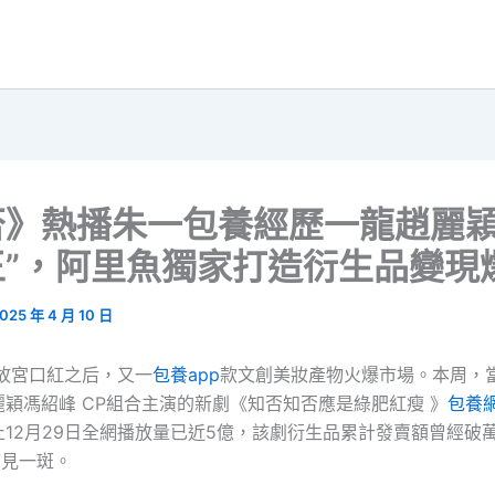
否》熱播朱一包養經歷一龍趙麗穎
王”，阿里魚獨家打造衍生品變現
025 年 4 月 10 日
繼故宮口紅之后，又一
包養app
款文創美妝產物火爆市場。本周，
穎馮紹峰 CP組合主演的新劇《知否知否應是綠肥紅瘦 》
包養
止12月29日全網播放量已近5億，該劇衍生品累計發賣額曾經破
可見一斑。