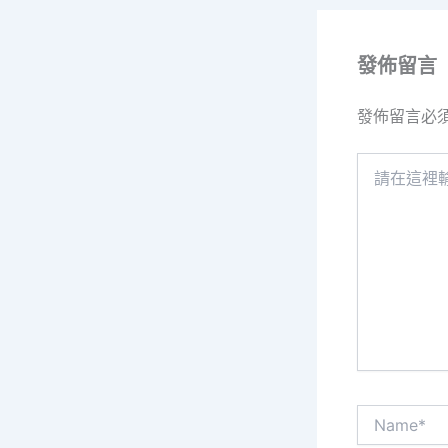
發佈留言
發佈留言必
請
在
這
裡
輸
入
內
容...
Name*