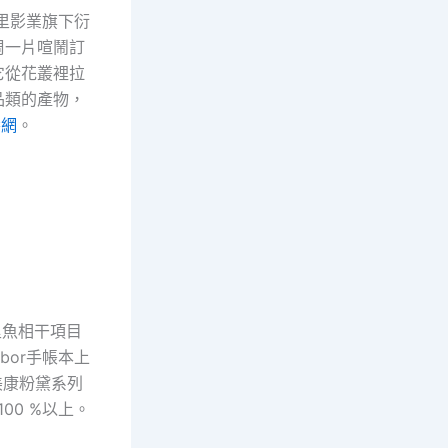
里影業旗下衍
周一片喧鬧訂
它從花叢裡拉
品類的產物，
養網
。
里魚相干項目
bor手帳本上
美康粉黛系列
00 %以上。