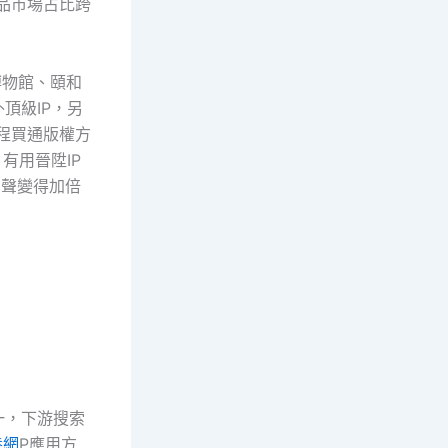
品市場占比跨
博物館、頤和
頂級IP，另
程買通版權方
有用晉陞IP
啼聲變得加倍
一，下游搜索
養網
P應用方