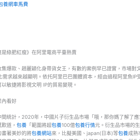
包養網車馬費
應是綠肥紅瘦》在阿里電商平臺熱賣
收集爆款、趙麗穎化身帶貨女王，有數的案例早已證實，市場對
易化需求越來越顯明。依托阿里巴巴團體資本，經由過程阿里魚IP
以敏捷將影視文明 IP的貿易變現。
業內看好
中間統計，2020年，中國片子衍生品市場「哦，那你媽了解了應
感歎道，
包養
「範圍將超
包養
100億
包養行情
元。衍生品市場的生
勾畫著美妙的將
包養網站
來，比擬美國、japan(日本)等
包養
成熟