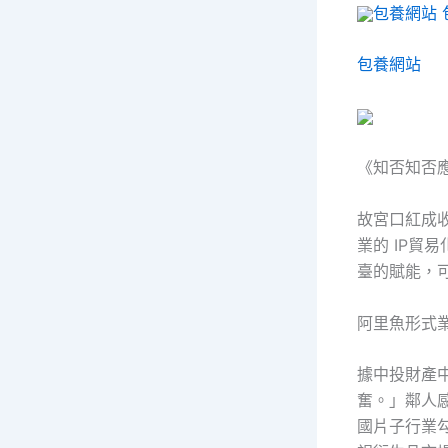
包養網站
包養網站
《知否知否
故宮口紅成
業的 IP貿
臺的賦能，可
阿里魚形式
據中投財產
奮。」鄰人
國片子行業