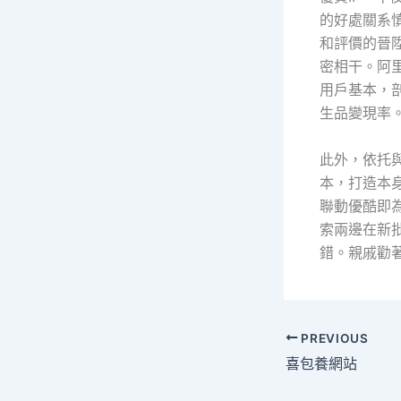
的好處關系慎
和評價的晉
密相干。阿
用戶基本，
生品變現率
此外，依托
本，打造本
聯動優酷即
索兩邊在新
錯。親戚勸
PREVIOUS
喜包養網站