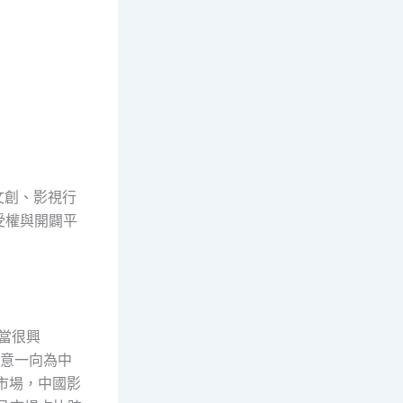
文創、影視行
受權與開闢平
當很興
意一向為中
市場，中國影