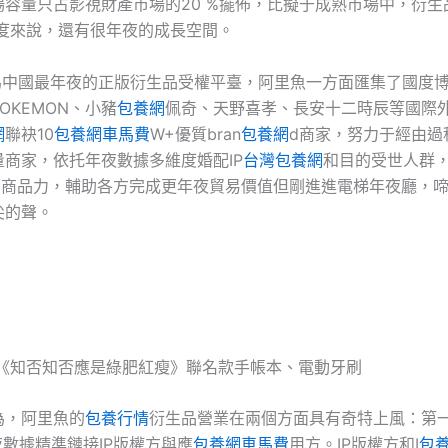
場容量只占影視財產市場的20 %擺佈，比擬于成熟市場中，衍生
程度來說，還有很年夜的成長空間。
為中國最年夜的正版衍生品受權平臺，阿里魚一方面匯集了國度
OKEMON、小豬
包養網
佩奇、天野喜孝、長安十二時辰等國際外
網
聯袂10
包養網車馬費
W+優質bran
包養網
d商家，努力于經由過
量商家，依托年夜數據多維度婚配IP
台灣包養網
和目的受世人群，
力和商品力，輔助各方完成更年夜貿易價值但剛進進電梯年夜廳，
尖的聲。
 《知否知否應是綠肥紅瘦》聯名款手帳本、電動牙刷
為，阿里魚的
包養行情
衍生品營業在兩個方面具有奇特上風：第
夜數據精準鏈接IP版權方與應
包養網車馬費
用方。IP版權方和I
包