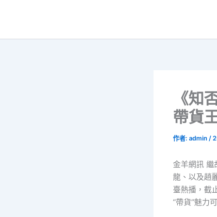
跳
至
主
要
內
容
​《知
帶貨
作者:
admin
/
2
金羊網訊 
龍、以及趙麗
臺熱播，截
“帶貨”魅力