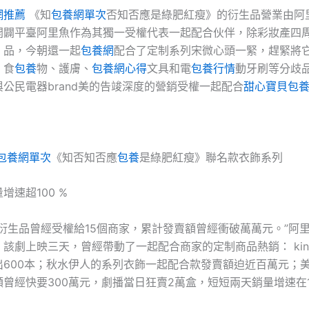
網推薦
《知
包養網單次
否知否應是綠肥紅瘦》的衍生品營業由阿
開闢平臺阿里魚作為其獨一受權代表一起配合伙伴，除彩妝產四
。品，今朝還一起
包養網
配合了定制系列宋微心頭一緊，趕緊將
、食
包養
物、護膚、
包養網心得
文具和電
包養行情
動牙刷等分歧
與公民電器brand美的告竣深度的營銷受權一起配合
甜心寶貝包
包養網單次
《知否知否應
包養
是綠肥紅瘦》聯名款衣飾系列
增速超100 %
衍生品曾經受權給15個商家，累計發賣額曾經衝破萬萬元。”阿
該劇上映三天，曾經帶動了一起配合商家的定制商品熱銷： kin
出600本；秋水伊人的系列衣飾一起配合款發賣額迫近百萬元；
曾經快要300萬元，劇播當日狂賣2萬盒，短短兩天銷量增速在1