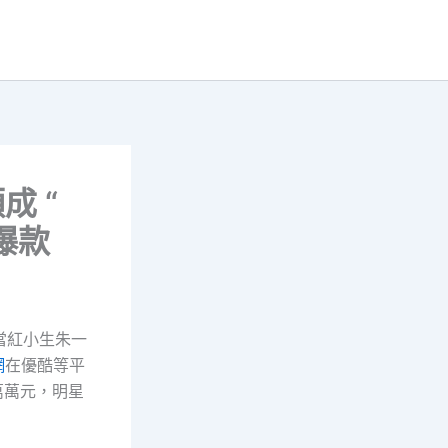
成 “
爆款
當紅小生朱一
網
在優酷等平
萬萬元，明星