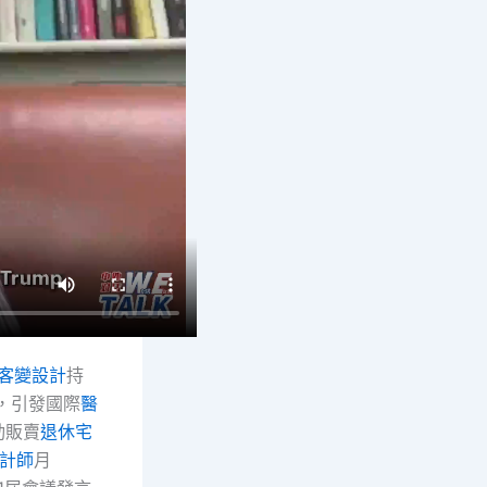
客變設計
持
an，引發國際
醫
動販賣
退休宅
計師
月