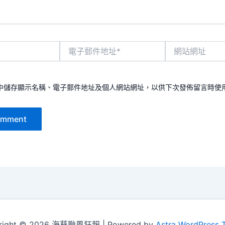
電
網
子
站
郵
網
件
址
地
中儲存顯示名稱、電子郵件地址及個人網站網址，以供下次發佈留言時使
址
*
right © 2026 海葵颱風狂報 | Powered by
Astra WordPress