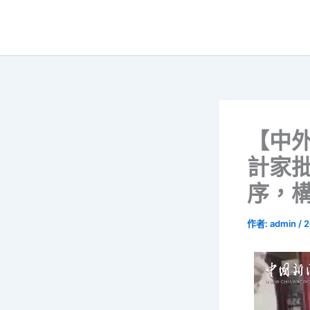
跳
至
主
要
內
容
【中外
計家批
序，
作者:
admin
/
2