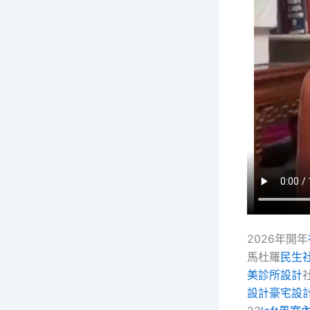
2026年開年
馬杜羅
民生
美診所設計
設計
豪宅設