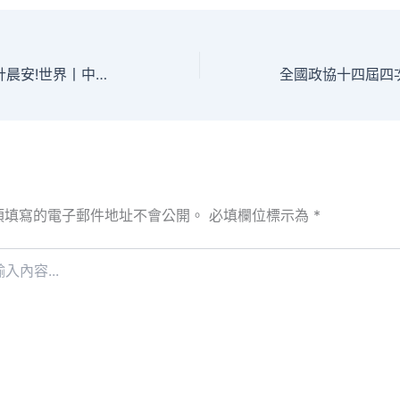
JIUYI俱意空間設計晨安!世界丨中美就兩國元首互動堅持溝通；6名美軍兵士在對伊朗行動中身亡
須填寫的電子郵件地址不會公開。
必填欄位標示為
*