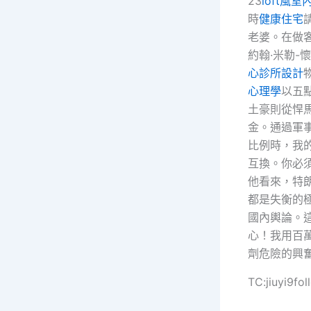
23
loft風室
時
健康住宅
老婆。在做
約翰·米勒-懷特(
心診所設計
心理學
以五
土豪則從悍
金。通過軍
比例時，我
互換。你必
他看來，特
都是失衡的
國內輿論。
心！我用百
劑危險的興
TC:jiuyi9f