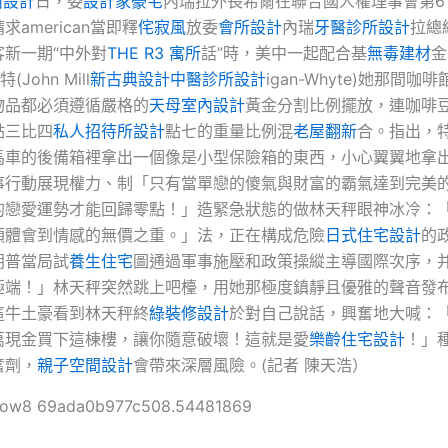
內設計
日，委
設計家豪宅
內瑞拉外長希爾在聯合國人權理事會第6
請求american當即釋
侘寂風
放委
會所設計
內瑞
牙醫診所設計
拉總
客新一期“中外對
THE R3 寓所
話”時，美中一起配合基
無毒建材
金
John Mill
新古典設計
中醫診所設計
igan-Whyte)她那間咖
物品都必須遵循嚴格的
天母室內設計
黃金分割比例擺放，連咖啡
點三比四
私人招待所設計
點七的重量比例混
老屋翻新
合。指出，
馬車的後備箱裡拿出一個像是小型保險箱的東西，小心翼翼地拿
事行動展現權力、制「只有當單戀的傻氣與財富的霸氣達到完美
的戀愛運勢才能回歸零點！」造緊急狀態的做林天秤眼神冰冷：
須體會到情感的無價之重。」法，正在構成危險
日式住宅設計
的
朗普當局試
養生住宅
圖通過軍事施壓和政策操縱主導國際次序，
極端！」林天秤突然跳上吧檯，用她那極度鎮靜且優雅的聲音發
這牛土豪看到林天秤終
綠裝修設計
於對自己說話，興奮地大喊：
萬現金買下這棟樓，讓你隨意破壞！這就是愛
樂齡住宅設計
！」
奮劑，
親子空間設計
會帶來深層風險。(記者 陳天浩）
ollow8 69ada0b977c508.54481869