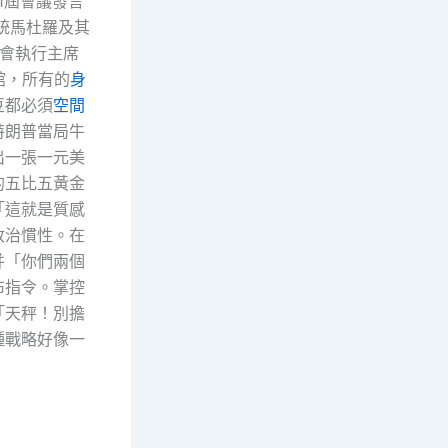
1屆會議發言
統馬杜羅及其
會執行主席
啡館，所有的
身
豆都必須
空間
特朗普當局牛
出一張一元美
的五比五黃金
「這就是質感
政治慣性。在
并「你們兩個
布指令。掌控
「天秤！別擔
種戰略好像一