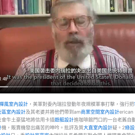
禪風室內設計
，美軍對委內瑞拉發動年夜規模軍事打擊，強行把
社區室內設計
及其老婆并將他們帶到am
商業空間室內設計
eric
社會牛土豪猛地將信用卡插
遊艇設計
進咖啡館門口的一台老舊自
計
機，販賣機發出痛苦的呻吟。批評及質
大直室內設計
疑。2
綠設