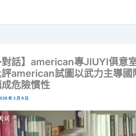
對話】american專JIUYI俱意
評american試圖以武力主導國
構成危險慣性
026 年 3 月 9 日