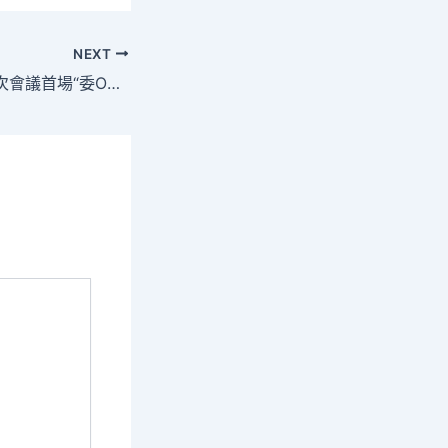
NEXT
全國政協十四屆四次會議首場“委OSDER奧斯德德系車員通道”開啟