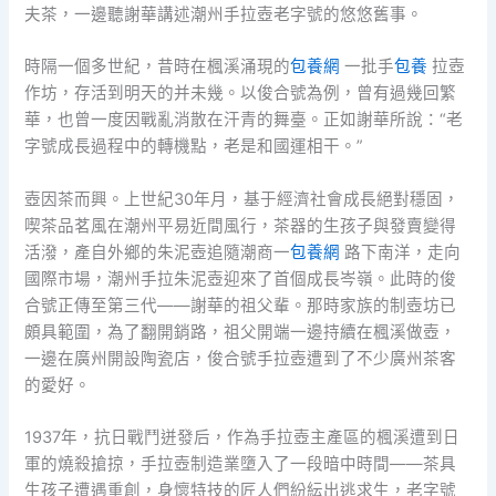
夫茶，一邊聽謝華講述潮州手拉壺老字號的悠悠舊事。
時隔一個多世紀，昔時在楓溪涌現的
包養網
一批手
包養
拉壺
作坊，存活到明天的并未幾。以俊合號為例，曾有過幾回繁
華，也曾一度因戰亂消散在汗青的舞臺。正如謝華所說：“老
字號成長過程中的轉機點，老是和國運相干。”
壺因茶而興。上世紀30年月，基于經濟社會成長絕對穩固，
喫茶品茗風在潮州平易近間風行，茶器的生孩子與發賣變得
活潑，產自外鄉的朱泥壺追隨潮商一
包養網
路下南洋，走向
國際市場，潮州手拉朱泥壺迎來了首個成長岑嶺。此時的俊
合號正傳至第三代——謝華的祖父輩。那時家族的制壺坊已
頗具範圍，為了翻開銷路，祖父開端一邊持續在楓溪做壺，
一邊在廣州開設陶瓷店，俊合號手拉壺遭到了不少廣州茶客
的愛好。
1937年，抗日戰鬥迸發后，作為手拉壺主產區的楓溪遭到日
軍的燒殺搶掠，手拉壺制造業墮入了一段暗中時間——茶具
生孩子遭遇重創，身懷特技的匠人們紛紜出逃求生，老字號