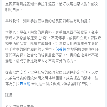
宜興蘇罐到鐘愛潮州手拉朱泥壺，恰好表現出潮人對外鄉文
明的自負。
羊城晚報：潮州手拉壺以後的成長面對哪些有利前提？
李炳炎：現在，陶瓷的原資料、身手和東西不竭變更，老字
號后人安身前輩運營之“魂”，不竭傳承、成長和立異，晉陞產
物東西的品質。除家族成員外，近年有大批的青年先生參加
得手拉壺的制作和運營步隊中，
包養網
當地院校亦開設相干
專門研究課。社會化的培訓層出不窮，年青的血液得以不竭
涌進，構成了推進財產人才不竭充分的協力。
從市場角度看，當今社會的經濟程度已到達必定岑嶺，以功
夫茶為代表的傳統休閑文明得以回復，成為復古的潮水，這
都為手拉
包養網
壺的進一個步驟成長傳承發明了空間。
延長
老字號里的后生哥