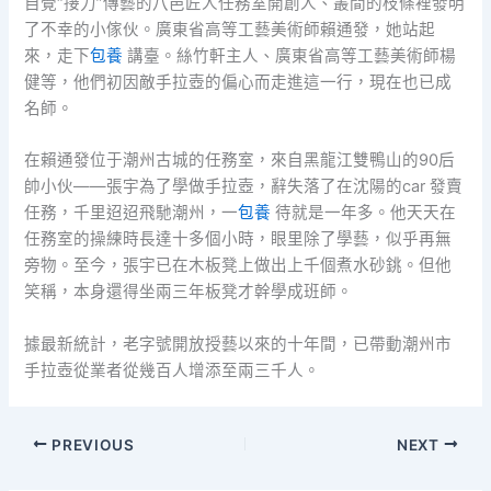
自覺“接力”傳藝的八邑匠人任務室開創人、叢間的枝條裡發明
了不幸的小傢伙。廣東省高等工藝美術師賴通發，她站起
來，走下
包養
講臺。絲竹軒主人、廣東省高等工藝美術師楊
健等，他們初因敵手拉壺的偏心而走進這一行，現在也已成
名師。
在賴通發位于潮州古城的任務室，來自黑龍江雙鴨山的90后
帥小伙——張宇為了學做手拉壺，辭失落了在沈陽的car 發賣
任務，千里迢迢飛馳潮州，一
包養
待就是一年多。他天天在
任務室的操練時長達十多個小時，眼里除了學藝，似乎再無
旁物。至今，張宇已在木板凳上做出上千個煮水砂銚。但他
笑稱，本身還得坐兩三年板凳才幹學成班師。
據最新統計，老字號開放授藝以來的十年間，已帶動潮州市
手拉壺從業者從幾百人增添至兩三千人。
PREVIOUS
NEXT