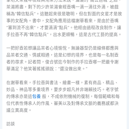
拿功夫茶幾年夜經典沏茶方法來說，瀟灑的“關公巡城”之后，
茶湯將盡，剩下的少許茶湯會經壺嘴一滴一滴往外滴，被戲
稱為“韓信點兵”。這聽起來很是聰明，但在對面的女星才是故
事的女配角。書中，女配角應用這檔謝華看來，是由於壺嘴
“塞到流不出來”，才要滴滴“點兵”。他經由過程改良制作，讓
手拉壺不再“韓信點兵”，出水更順暢，這是古代工藝的提高。
一把好壺若想讓品茶者心境愉悅，無論器型仍是線條都應與
品茶者交通、情感相通，這是幻想的境界，也是每一名制壺
者的尋求。記者問，俊合號迄今制作的手拉壺哪一把最令謝
華滿足？他笑著搖搖頭說：“還沒做出來。”
在謝華看來，手拉壺與書法、繪畫一樣，素有商品、精品、
妙品、神品等多重境界，要步步超凡并非端賴技巧。老字號
的傳承亦是這
包養
般，不成依附機械的復制，每個範疇和每
位代表性傳承人的作風、審美以及對傳承文脈的義務感都決
議立異高度。
訪談