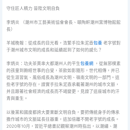
守住匠人精力 晉陞文明自負
李炳炎 （潮州市工藝美術協會會長、頤陶軒潮州窯博物館館
長）
羊城晚報：從成長的目光看，浩繁手拉朱泥壺
包養
老字號對
于潮州城市文明的成長和延續起到了如何的感化？
李炳炎：功夫茶貫串大都潮州人的平生
包養網
，從無邪樸素
的孩童到飽經世事的白叟，茶飲如影隨形，世代相傳，并已
從生涯習氣、風俗成長為潮州文明、嶺南文明的一部門。這
些老字號的存在，證實手拉朱泥壺承載著潮州的城市文脈，
并且跟著社會經濟的成長而不竭變更，見證了這座城市的汗
青與重生。
以後黨和國度都誇大要果斷文明自負，要把傳統身手的傳承
擔作城市的文脈延長往器重，這加倍離不開老字號的成長。
2020年10月，習近平總書記觀察潮州時指出，以潮繡、潮