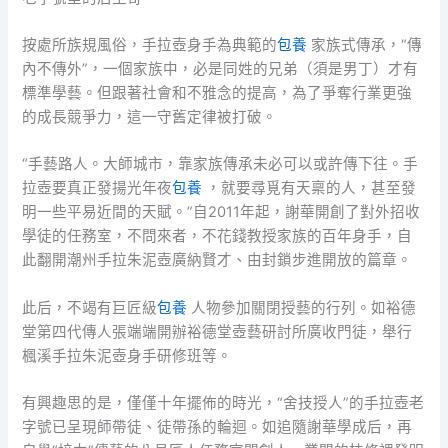
按處所族規風俗，手拉壺身手為典範的
包養
家族式傳承，“傳
內不傳外”，一個家族中，必是同姓的兄弟（須是男丁）才有
標準學藝。但跟著社會和不雅念的提高，為了爭奪行業更強
的成長競爭力，這一守舊定律被打破。
“手藝路人。大師城市，靠家族傳承未必可以或許傳下往。手
拉壺要真正發揚光年夜
包養
，就要尋覓有天稟的人，甚至發
明一些平易近間的天賦。”自2011年起，謝華開創了對外招收
學徒的任務室，不問來者，不花錢教授家族的百年身手，自
此翻開潮州手拉朱泥壺廣納賢才、由封鎖步進開放的篇章。
此后，不竭有巨匠級
包養
人物參加關閉授藝的行列。如裕德
堂第四代傳人張端端開辦裕德堂壺藝研討所廣收門徒，舉行
楓溪手拉朱泥壺身手研修班等。
有興趣思的是，僅僅十年擺佈的時光，“舍技授人”的手拉壺老
字號已呈現師帶徒、徒帶孫的輪迴。如追隨謝華學成后，再