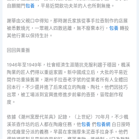
自願關門
包養
，平易近間飲功夫茶的人也所剩無幾。
謝華由父親口中得知，那時謝氏家族從事手拉壺制作的店展
被悉數燒光，一眾親人四散逃離，無不廢棄本行，
包養
轉投
其他行業以保持生計。
回回與重振
1946年至1949年，社會經濟生涯隨抗克服利趨于穩固，楓溪
陶業的匠人們得以重返家園。新中國成立后，大批的平易近
間作坊重操舊業，潮州手拉壺老字號的從業者所有人全體回
回本行，不少還并進了后來成立的陶廠、陶社，他們因技巧
出眾，被工場派到宜興進修進步前輩的壺藝，晉陞創作程
度。
依據《潮州窯歷代茶具》記錄，（上世紀）70年月，不少楓
溪茶壺作坊的后人都在陶廠任務，他
包養
們
包養網
白日按時
完成廠里分派的義務，早晨在家揣摩朱泥壺手拉身手。他們