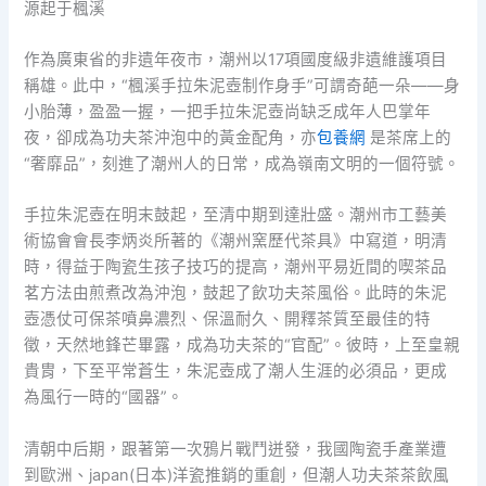
源起于楓溪
作為廣東省的非遺年夜市，潮州以17項國度級非遺維護項目
稱雄。此中，“楓溪手拉朱泥壺制作身手”可謂奇葩一朵——身
小胎薄，盈盈一握，一把手拉朱泥壺尚缺乏成年人巴掌年
夜，卻成為功夫茶沖泡中的黃金配角，亦
包養網
是茶席上的
“奢靡品”，刻進了潮州人的日常，成為嶺南文明的一個符號。
手拉朱泥壺在明末鼓起，至清中期到達壯盛。潮州市工藝美
術協會會長李炳炎所著的《潮州窯歷代茶具》中寫道，明清
時，得益于陶瓷生孩子技巧的提高，潮州平易近間的喫茶品
茗方法由煎煮改為沖泡，鼓起了飲功夫茶風俗。此時的朱泥
壺憑仗可保茶噴鼻濃烈、保溫耐久、開釋茶質至最佳的特
徵，天然地鋒芒畢露，成為功夫茶的“官配”。彼時，上至皇親
貴胄，下至平常蒼生，朱泥壺成了潮人生涯的必須品，更成
為風行一時的“國器”。
清朝中后期，跟著第一次鴉片戰鬥迸發，我國陶瓷手產業遭
到歐洲、japan(日本)洋瓷推銷的重創，但潮人功夫茶茶飲風