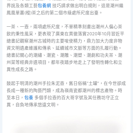
界說及各類工藝
包養網
技巧請求做出明白規則，這是潮州繼
鳳凰單叢(樅)茶之后的第二個市級處所尺度出臺。
一茶、一壺，兩項處所尺度，不單精準刻畫出潮州人偏心茶
飲的秉性風采，更表現了廣東在貫徹落實2020年10月習近平
總書記觀察潮州古城時的主要唆使精力，鼎力加大力度非物
資文明遺產維護和傳承、延續城市文脈等方面的扎履行動。
總書記關心的潮繡、潮瓷、潮雕、潮塑、潮劇和功夫茶、潮
州菜等經典非遺項目，都年夜踏步地走上了發明性轉化和立
異性成長之路。
鼓起于明清的潮州手拉朱泥壺，舊日俗稱“土罐”，在今世卻成
長成一種新的陶藝門類，成為嶺南瓷都潮州的標志產物。時
至本日，
包養
多個手拉壺的百大哥字號及其任務坊守正立
異，自負地傳承悠遠文明。