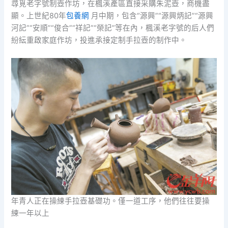
尋覓老字號制壺作坊，在楓溪產區直接采購朱泥壺，商機盡
顯。上世紀80年
包養網
月中期，包含“源興”“源興炳記”“源興
河記”“安順”“俊合”“祥記”“榮記”等在內，楓溪老字號的后人們
紛紜重啟家庭作坊，投進承接定制手拉壺的制作中。
年青人正在操練手拉壺基礎功。僅一道工序，他們往往要操
練一年以上