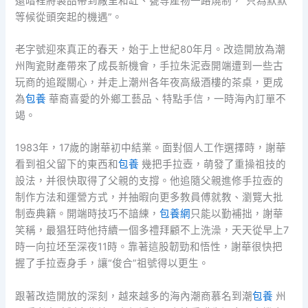
還暗裡將製品帶到廠里和缸、甕等產物一路燒制，“只為默默
等候從頭突起的機遇”。
老字號迎來真正的春天，始于上世紀80年月。改造開放為潮
州陶瓷財產帶來了成長新機會，手拉朱泥壺開端遭到一些古
玩商的追蹤關心，并走上潮州各年夜高級酒樓的茶桌，更成
為
包養
華裔喜愛的外鄉工藝品、特點手信，一時海內訂單不
竭。
1983年，17歲的謝華初中結業。面對個人工作選擇時，謝華
看到祖父留下的東西和
包養
幾把手拉壺，萌發了重操祖技的
設法，并很快取得了父親的支撐。他追隨父親進修手拉壺的
制作方法和運營方式，并抽暇向更多教員傅就教、瀏覽大批
制壺典籍。開端時技巧不諳練，
包養網
只能以勤補拙，謝華
笑稱，最猖狂時他持續一個多禮拜顧不上洗澡，天天從早上7
時一向拉坯至深夜11時。靠著這股韌勁和悟性，謝華很快把
握了手拉壺身手，讓“俊合”祖號得以更生。
跟著改造開放的深刻，越來越多的海內潮商慕名到潮
包養
州