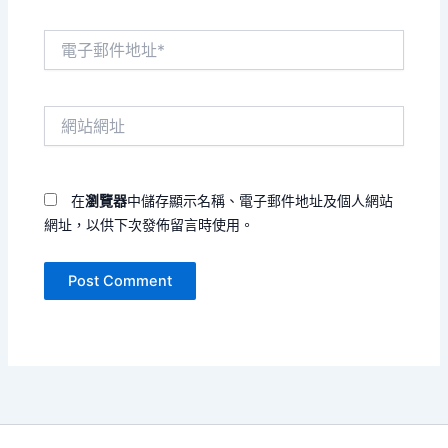
電
子
郵
件
網
地
站
址
網
*
址
在
瀏覽器
中儲存顯示名稱、電子郵件地址及個人網站
網址，以供下次發佈留言時使用。