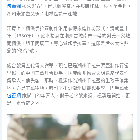
包養網
拉朱泥壺”，足見楓溪產地在那時桂林一枝。至今世，
潮州朱泥壺又多了湘橋區這一產地。
汗青上，楓溪手拉壺制作沿用家傳家庭作坊形式。清咸豐十
年（1860年），底本棲身在潮州古城南門一帶的謝氏一家離
開楓溪，租了間展面，專心做起手拉壺，這即是后來大名鼎
鼎的“俊合”號。
俊合號第五代傳人謝華，現在已是潮州手拉朱泥壺制作行當
里獨一的中國工藝丹青妙手、國度級非物資文明遺產代表性
傳承人。他先容，那時，楓溪作為潮州手拉壺的生孩子湊集
地，亦是工藝窪地，吸引了不少潮州周邊想要學一門手藝養
包養網
家糊口的年青人。對于老字號來說，楓溪是開始，更
是一處傳奇之地。