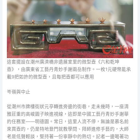
這套擺設在潮州廣濟橋非遺展室里的微型壺《六和乾坤
壺》，由廣東省工藝丹青妙手謝兩岳制作。一枚1元硬幣能承
載9把如許的微型壺，且每把壺都可以應用
岑嶺與中止
從潮州市牌樓街狀元亭轉進旁邊的街巷，走未幾時，一座清
雅莊重的高峻園子映進視線，這即是中國工藝丹青妙手謝華
的任務室——明德園。常日，這里人流不停，無論是慕名前
來買壺的，仍是特地登門就教學問、拜師進修手藝的，大師
老是低聲輕談，堅持著一份寧靜中的熱切。記者一邊喝著功