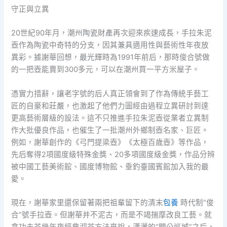
守正與立異
20世紀90年月，潮州陶瓷財產再次迎來疾速成長，手拉朱泥
壺作為陶瓷中奇特的分支，因其兼具適用性與藝術性年夜放
異彩。據謝華回想，最光輝時為1991年前后，那時俊合號做
的一把壺能賣到300多元，可以在潮州買一平方米屋子。
憑實力措辭，讓老字號的后人真正領會到了作為傳統手藝工
匠的自豪和莊嚴，也激起了他們力圖經由過程立異研討到達
更高藝術層級的設法。這不只推進手拉朱泥壺從業者立異制
作大批優良作品，也催生了一批潮州外鄉制壺名家、巨匠。
例如，謝華創作的《弓門提梁壺》《太極百歲壺》等作品，
先后奪得2項國度級特殊金獎、20多項國度級金獎，作品分辨
被中國工藝美術館、國度博物館、垂釣臺國賓館加入我的最
愛。
現在，謝華家里還保留著兩把祖輩留下的清末
包養
時代制“俊
合”號手拉壺。但謝華并不泥古，而是不竭揣摩改良工藝。就