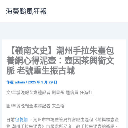
跳
海葵颱風狂報
至
主
要
內
容
【嶺南文史】潮州手拉朱臺包
養網心得泥壺：壺因茶興銜文
脈 老號重生振古城
作者:
admin
/
2025 年 3 月 29 日
文/羊城晚報全媒體記者 劉星彤 通信員 任海虹
圖/羊城晚報全媒體記者 宋金峪
日前
包養網
，潮州市市場監管局評審經由過程《地輿標志產
物 潮州手拉朱泥壺》市級處所尺度，敵手拉朱泥壺的術語、