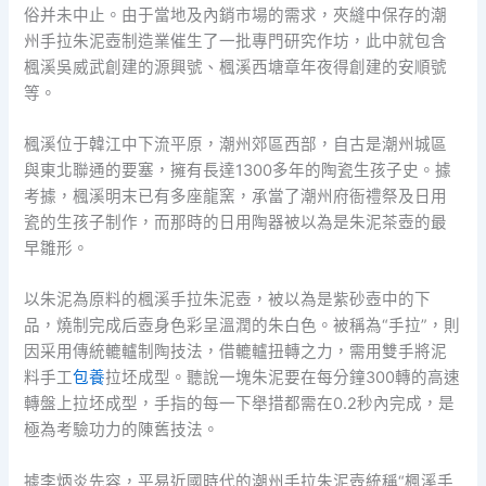
俗并未中止。由于當地及內銷市場的需求，夾縫中保存的潮
州手拉朱泥壺制造業催生了一批專門研究作坊，此中就包含
楓溪吳威武創建的源興號、楓溪西塘章年夜得創建的安順號
等。
楓溪位于韓江中下流平原，潮州郊區西部，自古是潮州城區
與東北聯通的要塞，擁有長達1300多年的陶瓷生孩子史。據
考據，楓溪明末已有多座龍窯，承當了潮州府衙禮祭及日用
瓷的生孩子制作，而那時的日用陶器被以為是朱泥茶壺的最
早雛形。
以朱泥為原料的楓溪手拉朱泥壺，被以為是紫砂壺中的下
品，燒制完成后壺身色彩呈溫潤的朱白色。被稱為“手拉”，則
因采用傳統轆轤制陶技法，借轆轤扭轉之力，需用雙手將泥
料手工
包養
拉坯成型。聽說一塊朱泥要在每分鐘300轉的高速
轉盤上拉坯成型，手指的每一下舉措都需在0.2秒內完成，是
極為考驗功力的陳舊技法。
據李炳炎先容，平易近國時代的潮州手拉朱泥壺統稱“楓溪手