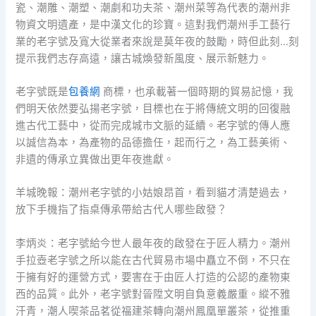
瓷、潮雕、潮塑、潮劇和功夫茶、潮州菜等為代表的潮州非
物資文明遺產，是中漢文化的珍寶。這對我們潮州手工藝行
業的老字號及寬大從業者來說是莫年夜的鼓勵，時但此刻…刻
提示我們志存高遠，讓古城煥發新風度、展示新魅力。
老字號既是
包養網
商標，也承載著一個時期的貿易記憶，我
們明天依然要弘揚老字號，目標也在于將傳統文明的回復融
進古代工藝中，從而完成城市文脈的延續。老字號的傳人應
以誠信為本，為產物的品德擔任，起而行之，為工藝美術、
非遺的傳承立異做出更年夜進獻。
羊城晚報：潮州老字號的小姑娘昂首，看到貓才清楚過去，
放下手機指了指桌傳承帶給古代人哪些啟發？
李炳炎：老字號給今世人最年夜的啟發在于匠人精力。潮州
手拉壺老字號之所以能在古代貿易市場中矗立不倒，不只在
于擁有好的運營方式，要害在于由匠人打造的公認的產物東
西的品質。此外，老字號對晉陞文明自負意義嚴重。縱不雅
汗青，潮人喫茶品茗從福建茶轉向潮州鳳凰單叢茶，從推重