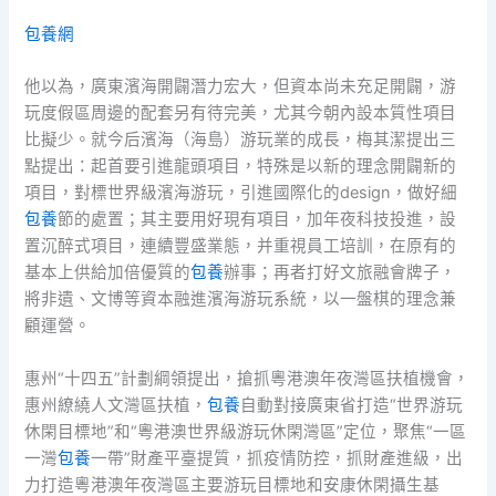
包養網
他以為，廣東濱海開闢潛力宏大，但資本尚未充足開闢，游
玩度假區周邊的配套另有待完美，尤其今朝內設本質性項目
比擬少。就今后濱海（海島）游玩業的成長，梅其潔提出三
點提出：起首要引進龍頭項目，特殊是以新的理念開闢新的
項目，對標世界級濱海游玩，引進國際化的design，做好細
包養
節的處置；其主要用好現有項目，加年夜科技投進，設
置沉醉式項目，連續豐盛業態，并重視員工培訓，在原有的
基本上供給加倍優質的
包養
辦事；再者打好文旅融會牌子，
將非遺、文博等資本融進濱海游玩系統，以一盤棋的理念兼
顧運營。
惠州“十四五”計劃綱領提出，搶抓粵港澳年夜灣區扶植機會，
惠州繚繞人文灣區扶植，
包養
自動對接廣東省打造“世界游玩
休閑目標地”和“粵港澳世界級游玩休閑灣區”定位，聚焦“一區
一灣
包養
一帶”財產平臺提質，抓疫情防控，抓財產進級，出
力打造粵港澳年夜灣區主要游玩目標地和安康休閑攝生基