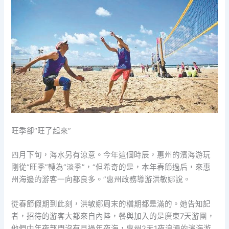
旺季卻“旺了起來”
四月下旬，海水另有涼意。今年這個時辰，惠州的濱海游玩
剛從“旺季”轉為“淡季”，“但希奇的是，本年春節過后，來惠
州海邊的游客一向都良多。”惠州政務導游洪敏娜說。
從春節假期到此刻，洪敏娜周末的檔期都是滿的。她告知記
者，招待的游客大都來自內陸，餐與加入的是廣東7天游團，
他們中年夜部門沒有見過年夜海，惠州2天1夜浪漫的濱海游