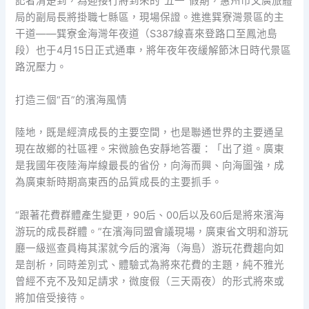
記者清楚到，為迎接行將到來的“五一”假期，惠州市文廣旅體
局的副局長將掛職七縣區，現場保證。進進巽寮灣景區的主
干道——巽寮金海灣年夜道（S387線喜來登路口至鳳池島
段）也于4月15日正式通車，將年夜年夜緩解節沐日時代景區
路況壓力。
打造三個“百”的濱海風情
陸地，既是經濟成長的主要空間，也是聯通世界的主要通呈
現在故鄉的社區裡。宋微臉色安靜地答覆：「出了道。廣東
是我國年夜陸海岸線最長的省份，向海而興、向海圖強，成
為廣東新時期高東西的品質成長的主要抓手。
“跟著花費群體產生變更，90后、00后以及60后是將來濱海
游玩的成長群體。”在濱海同盟會議現場，廣東省文明和游玩
廳一級巡查員梅其潔就今后的濱海（海島）游玩花費趨向如
是剖析，同時差別式、體驗式為將來花費的主題，純不雅光
曾經不克不及知足請求，微度假（三天兩夜）的形式將來或
將加倍受接待。