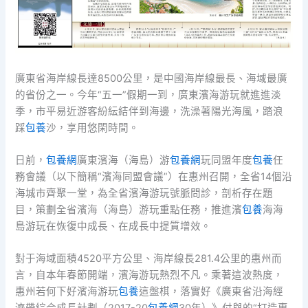
廣東省海岸線長達8500公里，是中國海岸線最長、海域最廣
的省份之一。今年“五一”假期一到，廣東濱海游玩就進進淡
季，市平易近游客紛紜結伴到海邊，洗澡著陽光海風，踏浪
踩
包養
沙，享用悠閑時間。
日前，
包養網
廣東濱海（海島）游
包養網
玩同盟年度
包養
任
務會議（以下簡稱“濱海同盟會議”）在惠州召開，全省14個沿
海城市齊聚一堂，為全省濱海游玩號脈問診，剖析存在題
目，策劃全省濱海（海島）游玩重點任務，推進濱
包養
海海
島游玩在恢復中成長、在成長中提質增效。
對于海域面積4520平方公里、海岸線長281.4公里的惠州而
言，自本年春節開端，濱海游玩熱烈不凡。乘著這波熱度，
惠州若何下好濱海游玩
包養
這盤棋，落實好《廣東省沿海經