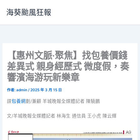
跳
海葵颱風狂報
至
主
要
內
容
【惠州文脈·聚焦】找包養價錢
差異式 親身經歷式 微度假，奏
響濱海游玩新樂章
作者:
admin
/
2025 年 3 月 15 日
謀
包養網
劃/兼顧 羊城晚報全媒體記者 陳驍鵬
文/羊城晚報全媒體記者 林海生 通信員 王小虎 陳云輝