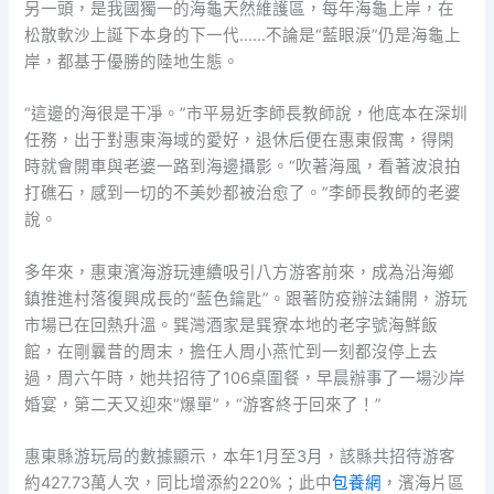
另一頭，是我國獨一的海龜天然維護區，每年海龜上岸，在
松散軟沙上誕下本身的下一代……不論是“藍眼淚”仍是海龜上
岸，都基于優勝的陸地生態。
“這邊的海很是干凈。”市平易近李師長教師說，他底本在深圳
任務，出于對惠東海域的愛好，退休后便在惠東假寓，得閑
時就會開車與老婆一路到海邊攝影。“吹著海風，看著波浪拍
打礁石，感到一切的不美妙都被治愈了。”李師長教師的老婆
說。
多年來，惠東濱海游玩連續吸引八方游客前來，成為沿海鄉
鎮推進村落復興成長的“藍色鑰匙”。跟著防疫辦法鋪開，游玩
市場已在回熱升溫。巽灣酒家是巽寮本地的老字號海鮮飯
館，在剛曩昔的周末，擔任人周小燕忙到一刻都沒停上去
過，周六午時，她共招待了106桌圍餐，早晨辦事了一場沙岸
婚宴，第二天又迎來“爆單”，“游客終于回來了！”
惠東縣游玩局的數據顯示，本年1月至3月，該縣共招待游客
約427.73萬人次，同比增添約220%；此中
包養網
，濱海片區