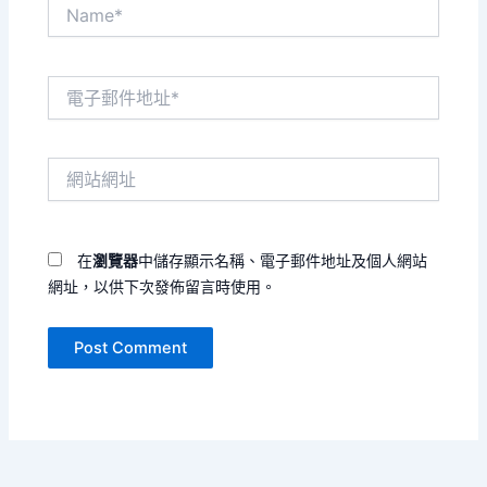
Name*
電
子
郵
件
網
地
站
址
網
*
址
在
瀏覽器
中儲存顯示名稱、電子郵件地址及個人網站
網址，以供下次發佈留言時使用。