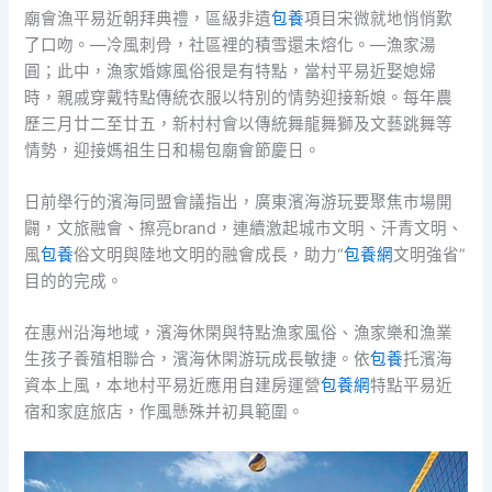
廟會漁平易近朝拜典禮，區級非遺
包養
項目宋微就地悄悄歎
了口吻。—冷風刺骨，社區裡的積雪還未熔化。—漁家湯
圓；此中，漁家婚嫁風俗很是有特點，當村平易近娶媳婦
時，親戚穿戴特點傳統衣服以特別的情勢迎接新娘。每年農
歷三月廿二至廿五，新村村會以傳統舞龍舞獅及文藝跳舞等
情勢，迎接媽祖生日和楊包廟會節慶日。
日前舉行的濱海同盟會議指出，廣東濱海游玩要聚焦市場開
闢，文旅融會、擦亮brand，連續激起城市文明、汗青文明、
風
包養
俗文明與陸地文明的融會成長，助力“
包養網
文明強省”
目的的完成。
在惠州沿海地域，濱海休閑與特點漁家風俗、漁家樂和漁業
生孩子養殖相聯合，濱海休閑游玩成長敏捷。依
包養
托濱海
資本上風，本地村平易近應用自建房運營
包養網
特點平易近
宿和家庭旅店，作風懸殊并初具範圍。