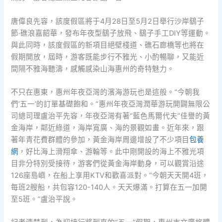
唐偉良先容，該度假區將于4月28日至5月2日舉行沙岸鷂子
節·礁浪嘉韶華，發布年夜型鷂子放飛、鷂子手工DIY等運動。
與此同時，該度假區的新項目絕壁棧道、礁石廊橋等也將在
假期開放，屆時，游客既能步行不雅光、小酌暢聊，又能近
間隔不雅海聽濤，感觸感染山海惠州的奇特魅力。
不只在惠東，惠州年夜亞灣的濱海游玩也是這般。“今朝我
們‘五一’的訂單基礎飽和。”惠州年夜亞灣潤華游玩開闢無限公
司總司理盧治平先容，年夜亞灣有著“藍色馬爾代夫”佳譽的黃
金海岸，鄰近綠道，海岸寬廣、海的景觀如畫。近年來，跟
著年青花費群體的參加，黃金海岸周邊增設了不少項目
包養
網
，好比海上滑翔傘、游輪等。此中剛開設的海上不雅光項
目非分特別受接待，游客們從黃金海岸動身，可以觀賞沿途
126座島嶼，在船上享用KTV和歡喜派對。“今朝天天開4班，
每班2艘船，共包容120-140人。天天爆滿。打算在五一加開
至5班。”盧治平說。