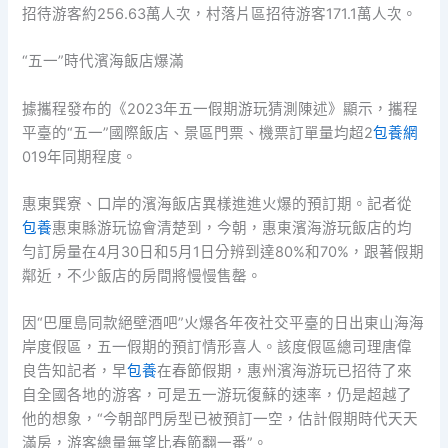
招待游客約256.63萬人次，村落片區招待游客171.1萬人次。
“五一”時代濱海飯店爆滿
據攜程發布的《2023年五一假期游玩猜測陳述》顯示，攜程
平臺的“五一”國際飯店、景區門票、機票訂單量均超2
包養網
019年同期程度。
惠東巽寮、口岸的濱海飯店異樣進進火爆的預訂期。記者從
包養
惠東縣游玩協會清楚到，今朝，惠東濱海游玩飯店的均
勻訂房量在4月30日和5月1日分辨到達80%和70%，跟著假期
鄰近，不少飯店的房間將慢慢售罄。
因“巴厘島同款絕壁酒吧”火爆各年夜社交平臺的日出東山海海
岸度假區，五一假期的預訂情形喜人。該度假區總司理唐偉
良告知記者，早
包養
在春節假期，惠州濱海游玩已招待了來
自全國各地的游客，可是五一游玩復蘇的速率，仍是超越了
他的想象，“今朝部門房型已被預訂一空，估計假期時代天天
滿房，游客總量無望比春節翻一番”。