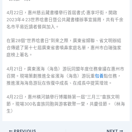
4月22日，惠州慈云藏書樓舉行首屆書式·惠享圩街，開啟
2023年4·23世界唸書日暨公共藏書樓辦事宣揚周，共有千余
名市平易近讀者餐與加入。
在第28個“世界唸書日”到來之際，廣東省婦聯、省文明辦結
合傳遞了第十七屆廣東省書噴鼻家庭名單，惠州市白瑞強家
庭榜上著名。
4月21日，廣東濱海（海島）游玩同盟年度任務會議在惠州市
召開。現場策劃推進全省濱海（海島）游玩重
包養
點任務，
推進濱海海島游玩在恢復中成長、在成長中提質增效。
4月22日，惠州橫河鎮舉行博羅縣第一屆“三月三”畬族文明
節，現場300名畬族同胞與游客歡聚一堂，共慶佳節。（林海
生）
PREVIOUS
NEXT