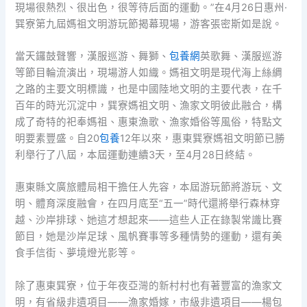
現場很熱烈、很出色，很等待后面的運動。”在4月26日惠州·
巽寮第九屆媽祖文明游玩節揭幕現場，游客張密斯如是說。
當天鑼鼓聲響，漢服巡游、舞獅、
包養網
英歌舞、漢服巡游
等節目輪流演出，現場游人如織。媽祖文明是現代海上絲綢
之路的主要文明標識，也是中國陸地文明的主要代表，在千
百年的時光沉淀中，巽寮媽祖文明、漁家文明彼此融合，構
成了奇特的祀奉媽祖、惠東漁歌、漁家婚俗等風俗，特點文
明要素豐盛。自20
包養
12年以來，惠東巽寮媽祖文明節已勝
利舉行了八屆，本屆運動連續3天，至4月28日終結。
惠東縣文廣旅體局相干擔任人先容，本屆游玩節將游玩、文
明、體育深度融會，在四月底至“五一”時代還將舉行森林穿
越、沙岸排球、她這才想起來——這些人正在錄製常識比賽
節目，她是沙岸足球、風帆賽事等多種情勢的運動，還有美
食手信街、夢境燈光影等。
除了惠東巽寮，位于年夜亞灣的新村村也有著豐富的漁家文
明，有省級非遺項目——漁家婚嫁，市級非遺項目——楊包