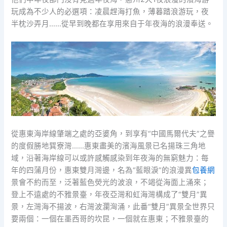
玩成為不少人的必選項：凌晨趕海打魚，薄暮踏浪游玩，夜
半枕沙弄月……從早到晚都在享用來自于年夜海的浪漫奉送。
從惠東海岸線肇端之處的亞婆角，到享有“中國馬爾代夫”之譽
的度假勝地巽寮灣……惠東盡美的濱海風景已名揚珠三角地
域，沿著海岸線可以或許感觸感染到年夜海的無窮魅力：每
年的四蒲月份，惠東雙月灣邊，名為“藍眼淚”的浪漫異
包養網
景會不約而至，泛著藍色熒光的波浪，不竭從海面上涌來；
登上不遠處的不雅景臺，年夜亞灣和虹海灣構成了“雙月”異
景，左灣海不揚波，右灣波瀾洶涌，此番“雙月”異景全世界只
要兩個：一個在墨西哥的坎昆，一個就在惠東；不雅景臺的