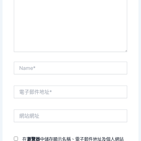
裡
輸
入
內
容...
Name*
電
子
郵
件
網
地
站
址
網
*
址
在
瀏覽器
中儲存顯示名稱、電子郵件地址及個人網站