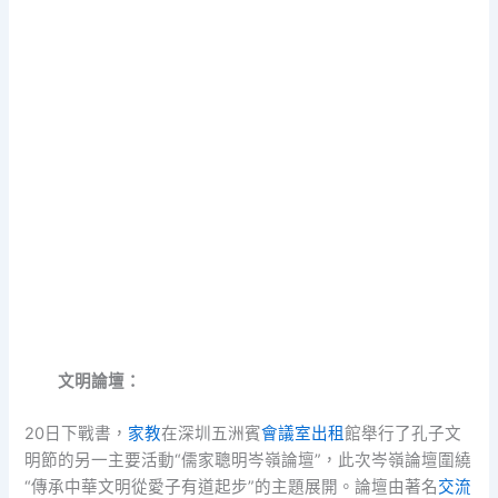
文明論壇：
20日下戰書，
家教
在深圳五洲賓
會議室出租
館舉行了孔子文
明節的另一主要活動“儒家聰明岑嶺論壇”，此次岑嶺論壇圍繞
“傳承中華文明從愛子有道起步”的主題展開。論壇由著名
交流