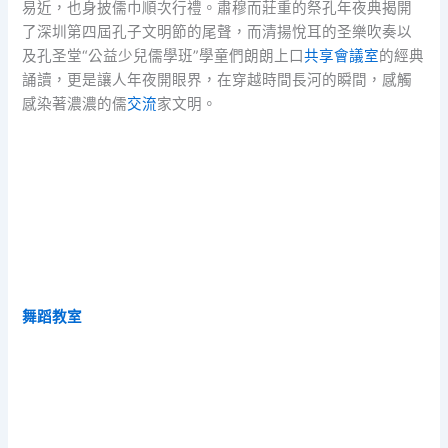
易近，也身披儒巾順次行禮。肅穆而莊重的祭孔年夜典揭開
了深圳第四屆孔子文明節的尾聲，而清揚悅耳的圣樂吹奏以
及孔圣堂“公益少兒儒學班”學童們朗朗上口
共享會議室
的經典
誦讀，更是讓人年夜開眼界，在穿越時間長河的瞬間，感觸
感染著濃濃的儒
交流
家文明。
舞蹈教室