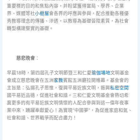
重要標的目的和焦點內容，并盼望獲得當局、學界、企業
界、媒體等社
小樹屋
會各界的呼應與參與，配合推動各種優
秀教導理念的傳播、滲透，以教導為基礎晉陞素質，為社會
轉型構建堅實的基礎。
慈悲晚會
：
早晨18時，第四屆孔子文明節暨三和仁愛
瑜伽場地
文明基金
會成立慈悲晚會在五洲
家教
賓館五洲廳拉開帷幕。基金會的
主旨是：弘揚孔子思惟，復興平易近族文明，振興
私密空間
國平易近品德，促進社會和諧。三和仁愛文明基金會熱切希
冀更多的有平易近族文明情懷的人配合參與到這一偉年夜事
業中來，踴躍奉獻愛心！為實現“中國夢”，為促進家庭和氣、
社會和諧、世界戰爭而配合盡力！