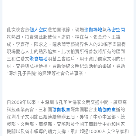
此次晚會慈
個人空間
悲拍賣環節，現場
瑜伽場地
氣
私密空間
氛熱烈，拍賣聲此起彼伏。盧奇、楊在葆、張金玲、王鐵
成、李嘉存、陳求之、鐘承蒲等藝術界名人的20幅字畫贏得
現場愛心人士的熱烈追捧。此次拍賣所得善款將所有的匯到
三和仁愛文
聚會場地
明基金會賬戶，用于資助儒家文明的研
討、交通與弘揚傳播，資助傳統文明紀念活動的舉辦，資助
“深圳孔子書院”的興建等社會公益事業。
自2009年以來，由深圳市孔圣堂儒家文明交通中間、廣東高
科技產業商會、三和國
瑜伽教室
際集團聯合主
瑜伽教室
辦的
深圳孔子文明節已經連續舉辦五屆，獲得了中心中宣部、統
戰部、文明部、商務部、交際部及全國工商聯等中心和國家
機關以及省市領導的鼎力支撐，累計超過10000人次企業家和