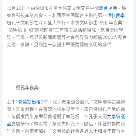
10月20日，由深圳市孔圣堂儒家文明交通中間
聚會場地
、廣
東高科技產業商會、三和國際集團聯合主辦的第四
1對1教學
屆孔子文明節在深圳盛大舉行。本次文明節由“祭孔年夜典”、
“文明論壇”和“慈悲晚會”三年夜主題活動組成，來自全國學
界、官場、商界及新聞媒體等社會各界氣力超過2000人配合
支撐、參與、見證這一弘揚中華優秀傳統文明的盛舉。
祭孔年夜典:
上午1
會議室出租
0時，深圳市東湖公園孔子文明廣場古樂齊
鳴，莊嚴肅穆。在蒼翠的松柏見證下，來自深圳孔圣堂的幾
十位儒家門生身著祭奠禮服手執笏板，在孔子文明
共享會議
室
廣場舉行了釋奠禮，祭奠先師孔子。隨后，伴著悠揚的絲
竹古樂，前來參加孔子文明節的社會各界人士和廣年夜市平