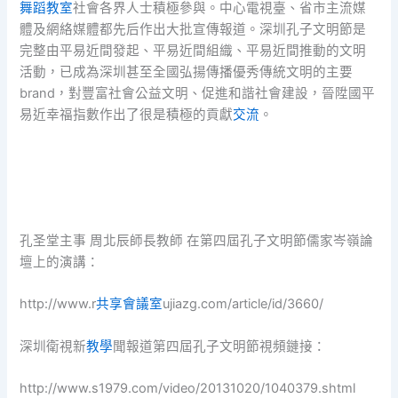
舞蹈教室
社會各界人士積極參與。中心電視臺、省市主流媒
體及網絡媒體都先后作出大批宣傳報道。深圳孔子文明節是
完整由平易近間發起、平易近間組織、平易近間推動的文明
活動，已成為深圳甚至全國弘揚傳播優秀傳統文明的主要
brand，對豐富社會公益文明、促進和諧社會建設，晉陞國平
易近幸福指數作出了很是積極的貢獻
交流
。
孔圣堂主事 周北辰師長教師 在第四屆孔子文明節儒家岑嶺論
壇上的演講：
http://www.r
共享會議室
ujiazg.com/article/id/3660/
深圳衛視新
教學
聞報道第四屆孔子文明節視頻鏈接：
http://www.s1979.com/video/20131020/1040379.shtml