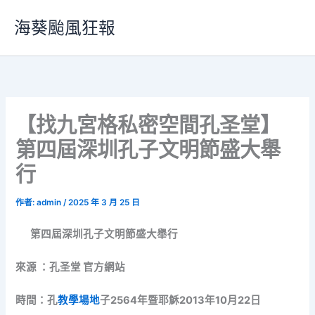
跳
海葵颱風狂報
至
主
要
內
容
【找九宮格私密空間孔圣堂】
第四屆深圳孔子文明節盛大舉
行
作者:
admin
/
2025 年 3 月 25 日
第四屆深圳孔子文明節盛大舉行
來源 ：孔圣堂 官方網站
時間：孔
教學場地
子2564年暨耶穌2013年10月22日