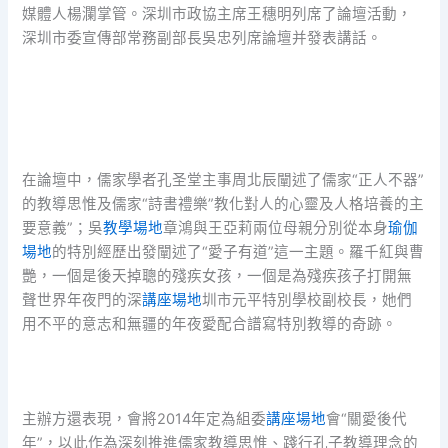
媒體人楊瀾掌管。深圳市政協主席王穗明列席了論壇活動，
深圳市委宣傳部常務副部長吳忠列席論壇并發表講話。
在論壇中，儒家學者孔圣堂主事周北辰闡述了儒家“正人不器”
的教導思惟及儒家“詩書禮樂”教化對人的心靈及人格培養的主
要意義”；吳
教學場地
章鴻與王亞莉兩位母親分別從本身
瑜伽
場地
的特別經歷出發闡述了“愛子有道”這一主題。羅千紅與曹
艷，一個是後天掉聰的殘疾女孩，一個是為殘疾孩子打開無
聲世界年夜門的深
講座場地
圳市元平特別學校副校長，她們
用不平的意志和無疆的年夜愛配合譜寫特別教導的奇跡。
主辦方還表現，會將2014年定為組委
講座場地
會“關愛後代
年”，以此作為深刻推進儒家教導思惟、踐行孔子教導理念的