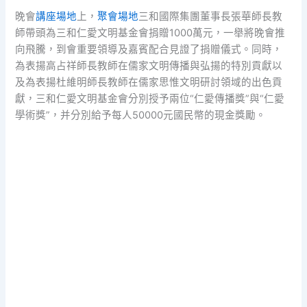
晚會
講座場地
上，
聚會場地
三和國際集團董事長張華師長教
師帶頭為三和仁愛文明基金會捐贈1000萬元，一舉將晚會推
向飛騰，到會重要領導及嘉賓配合見證了捐贈儀式。同時，
為表揚高占祥師長教師在儒家文明傳播與弘揚的特別貢獻以
及為表揚杜維明師長教師在儒家思惟文明研討領域的出色貢
獻，三和仁愛文明基金會分別授予兩位“仁愛傳播獎”與“仁愛
學術獎”，并分別給予每人50000元國民幣的現金獎勵。