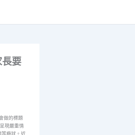
家長要
會做的標題
呈現嚴重情
適等癥狀。近