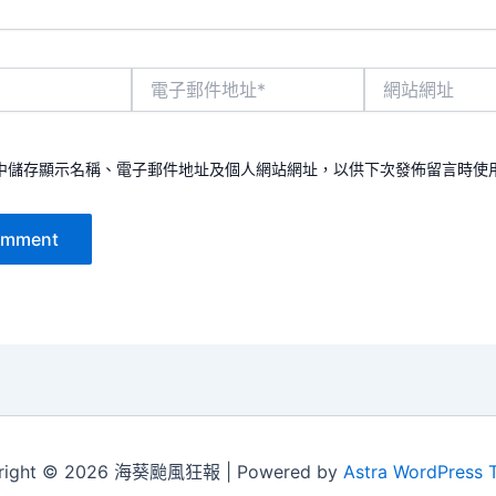
電
網
子
站
郵
網
件
址
地
中儲存顯示名稱、電子郵件地址及個人網站網址，以供下次發佈留言時使
址
*
right © 2026 海葵颱風狂報 | Powered by
Astra WordPress