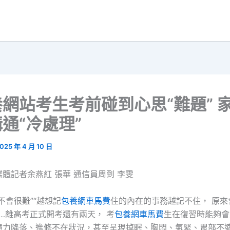
網站考生考前碰到心思“難題” 
通“冷處理”
025 年 4 月 10 日
體記者余燕紅 張華 通信員周到 李雯
不會很難”“越想記
包養網車馬費
住的內在的事務越記不住， 原來
……離高考正式開考還有兩天， 考
包養網車馬費
生在復習時能夠會
憶力降落、進修不在狀況，甚至呈現掉眠、胸悶、氣緊、胃部不