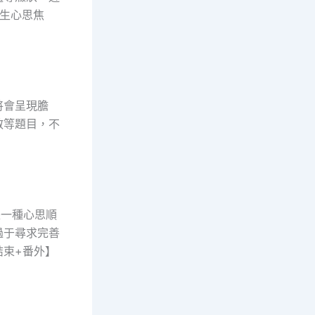
發生心思焦
將會呈現膽
散等題目，不
是一種心思順
過于尋求完善
結束+番外】