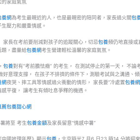
松的家庭氣氛
包養網
為考生最親近的人，也是最親密的陪同者，家長過火關
包
子生壓力和嚴重情感。
， 家長在考前要削減對孩子的追蹤關心，切忌
包養
頻仍地直接或
話題，盡量給
包養網
考生營建輕松溫馨的家庭氣氛。
，
包養
對有“考前膽怯癥” 的考生， 在測試停止的第一天， 不論
要做好意理支撐， 在孩子不排擠的條件下，測驗考試與之溝通、
養網
夜哭、摔工具等情感過火衝動的情形， 家長要“冷處置
包養網
情感平復， 讓考生有傾吐息爭釋的機遇。
推薦
包養甜心網
小暑將至 考生
包養金額
及家長留意“情感中暑”
《中國地理年歷》顯示
包養
，北京時光7 月6 日23 時14 分將