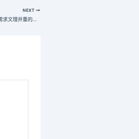
NEXT
周岫彬：航天事業需求文理并重的創新臺包養網站比擬人才