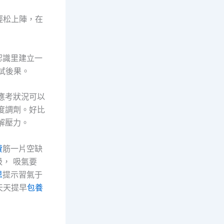
輕松上陣，在
認識里建立一
試後果。
應考狀況可以
度調劑。好比
解壓力。
費
筋一片空缺
， 吸氣要
思
提示習氣于
天天提早
包養