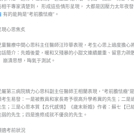
訪相干專家清楚到， 形成這些情形呈現， 大都是因壓力太年夜
情
有的能夠是“考前膽怯癥”。
呈現心思焦炙
兒童醫療中間心思科主任醫師汪玲華表現，考生心思上過度擔心
句話簡介：先婚後愛，暖和又殘暴的小甜文連續嚴重、留意力疏
， 崩潰思想，晦氣于測試。
d
從屬第三病院精力心思科副主任醫師王相蘭表現，“考前膽怯癥”
類考生易發：一是被教員和家長寄予很高升學希冀的先生；二是
先生；三是心思本質【古代感情】《歲末新婚》作者：蘇七【已
能弱的先生；四是進修成就不優良的先生。
調適考前狀況