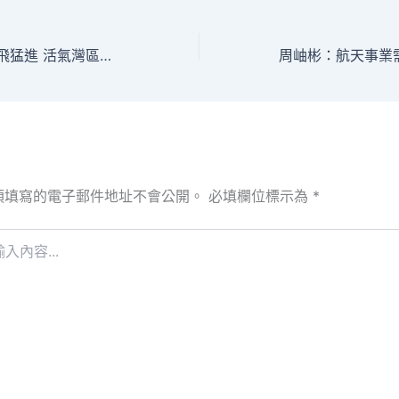
【“兔”甜包養行情飛猛進 活氣灣區】廣州消費熱情加快回歸 商場里“逛吃”花樣過年夜年
須填寫的電子郵件地址不會公開。
必填欄位標示為
*