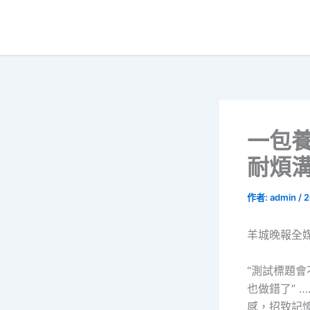
跳
至
主
要
內
容
一包養
耐煩溝
作者:
admin
/
2
羊城晚報全媒
“測試標題會
也做錯了” 
感，招致記