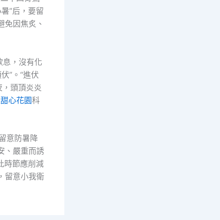
小暑”后，要留
避免因焦炙、
歇息，沒有化
頭伏”。“進伏
夜，頭頂炎炎
社
甜心花園
科
要留意防暑降
安、嚴重而誘
，此時節應削減
，留意小我衛