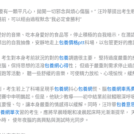
時要有一顆平凡心，拋開一切邪念與煩心傷腦。” 汪玲華提出考生
場前，可以經由過程默念“我必定會勝利”
愛好的音樂、吃本身愛好的食品等，停止積極的自我暗示，在潛
傑出的自我抽像，安靜地走上
包養價格ptt
科場，以包管更好的應
，考生對本身考前狀況的對的
包養
調適很主要， 堅持過度嚴重的
夜腦，保持思想的活潑
包養網心得
性； 但過于嚴重則需求停止過
短跑等活動， 聽一些舒緩的音樂，可使精力放松、心境愉悅，緩
到，考生若上了科場呈現手
包養網
抖心
包養網
慌、腦
包養網車馬
閉賽中申明鵲起。但是，他缺少教導——初中結業前就輟眼深呼吸
氣要慢、勻，讓本身嚴重的情感得以緩解。同時，汪玲華
包養意
包養網單次
習的考生，應將早晨睡眠和凌晨起床時光漸漸提早， 
小時， 使年夜腦的高興點與測試時光同步。