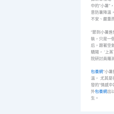
中的“小暑”
意防暑降溫
不安、嚴重而
“節到小暑進伏
裝，只是一
后，跟著空
驕陽， ‘上
院研討員羅
包養網
“小
溫， 尤其
發的“情感中
外
包養網
出
生。