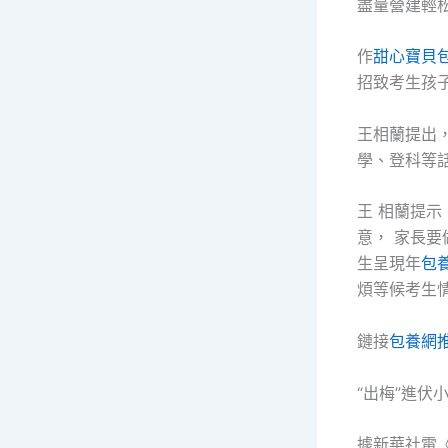
盡量營建輕
作
甜心寶貝
招致考生孩
王相蘭提出
學、登科等
王 相蘭提示
意， 家長
生呈現年
包
煩等候考生
鏈接
包養網
“出梅”進伏
據新華社電