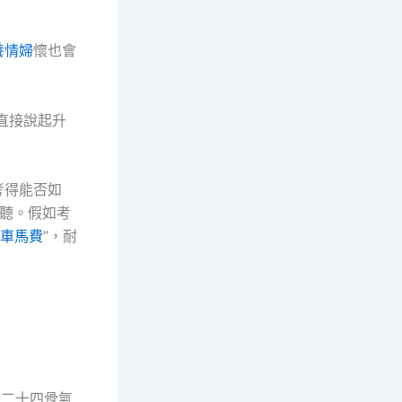
養情婦
懷也會
直接說起升
考得能否如
傾聽。假如考
車馬費
”，耐
迎來二十四骨氣