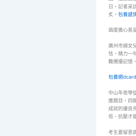
日，記者采
炙，
包養感
過度擔心易
廣州市婦女
怯、精力一
難攪擾記憶
包養網dcar
中山年夜學
應題目，四
成就的優良
低、抗壓才
考生要留意