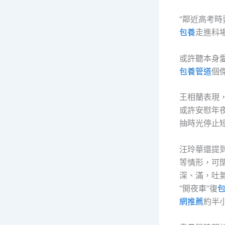
“鄰近高考
包養
走進科
或許聽本身
包養管道
個
王相蘭表現
或許安慰年
抽時光停止
汪玲華還提
等情形，可
深、滿，吐
“開夜車”復
網推薦
約半