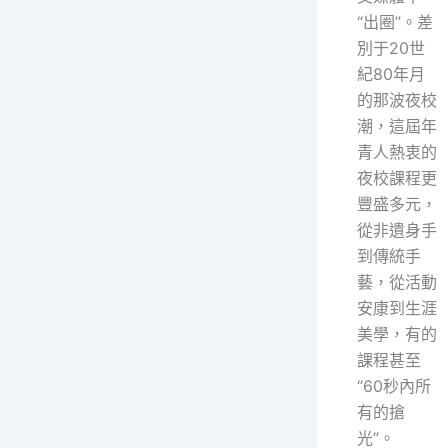
“出圈”。差
別于20世
紀80年月
的那波夜校
潮，這屆年
青人熱衷的
夜校課程更
豐盛多元，
從非遺身手
到傳統手
藝，從活動
安康到生涯
美學，有的
課程甚至
“60秒內所
有的搶
光”。