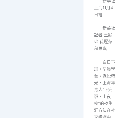
新華社
上海11月4
日電
新華社
記者 王默
玲 孫麗萍
程思琪
白日下
班，早晨學
藝。近段時
光，上海年
青人“下完
班、上夜
校”的夜生
涯方法在社
交媒體中