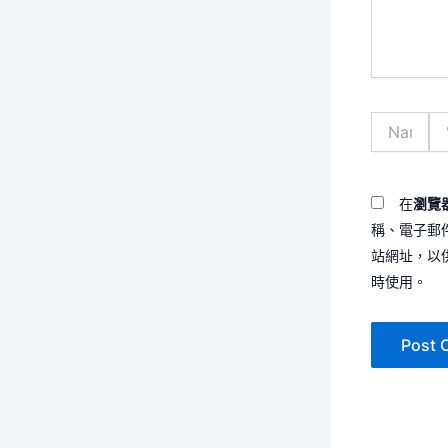
容...
Name*
電
子
郵
件
地
在
瀏覽
址
稱、電子郵
*
站網址，以
時使用。