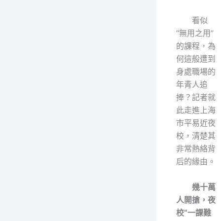
看似
“無用之用”
的課程，為
何這般遭到
身處職場的
年青人追
捧？記者就
此走進上海
市平易近夜
校，清楚其
非常熱絡背
后的緣由。
幾十萬
人開搶，夜
校“一課難