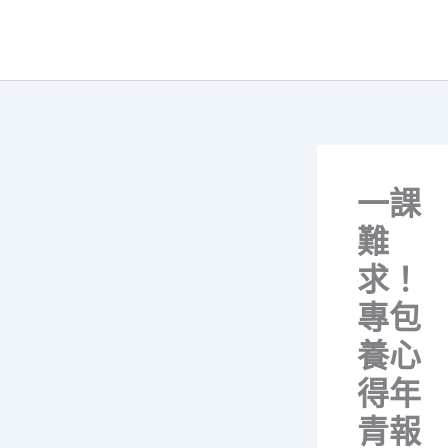
跳
至
主
要
內
容
一課
難
求！
專包
養心
得年
青報