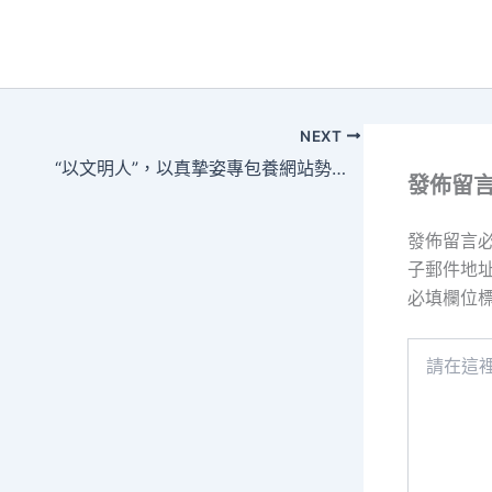
NEXT
“以文明人”，以真摯姿專包養網站勢講好中國故事
發佈留
發佈留言
子郵件地
必填欄位
請
在
這
裡
輸
入
內