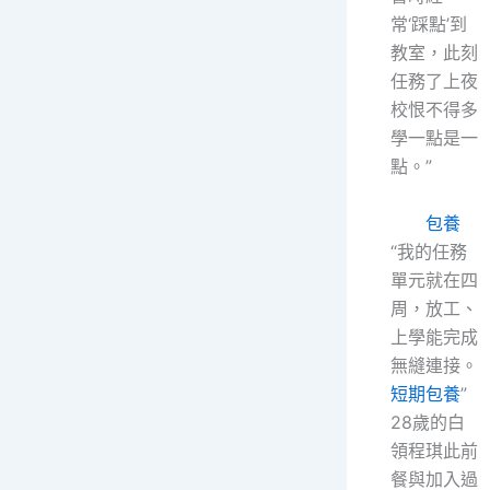
常‘踩點’到
教室，此刻
任務了上夜
校恨不得多
學一點是一
點。”
包養
“我的任務
單元就在四
周，放工、
上學能完成
無縫連接。
短期包養
”
28歲的白
領程琪此前
餐與加入過