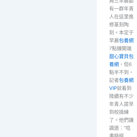
周三早晨都
有一群年青
人在這里進
修篆刻陶
刻。本定于
早晨
包養網
7點鐘開端
甜心寶貝包
養網
，但6
點半不到，
記者
包養網
VIP
就看到
陸續有不少
年青人提早
到校操練
了。他們譏
諷道：“唸
書時經