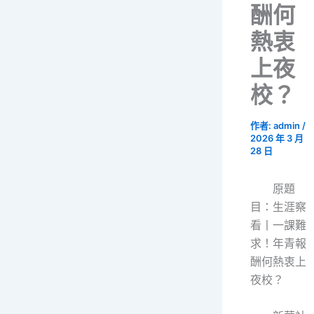
酬何
熱衷
上夜
校？
作者:
admin
/
2026 年 3 月
28 日
原題
目：生涯察
看丨一課難
求！年青報
酬何熱衷上
夜校？