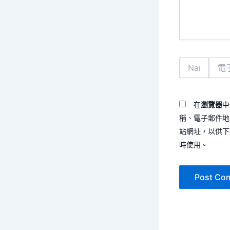
容...
Name*
電
子
郵
件
地
在
瀏覽器
中
址
稱、電子郵件地
*
站網址，以供下
時使用。