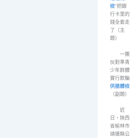
檢
”把銀
行卡里的
錢全套走
了（主
題）
一團
伙對準青
少年群體
實行欺騙
供膳體檢
（副題）
近
日，陜西
省榆林市
靖邊縣公