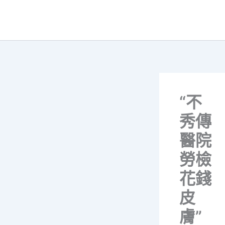
跳
至
主
要
內
容
“不
秀傳
醫院
勞檢
花錢
皮
膚”