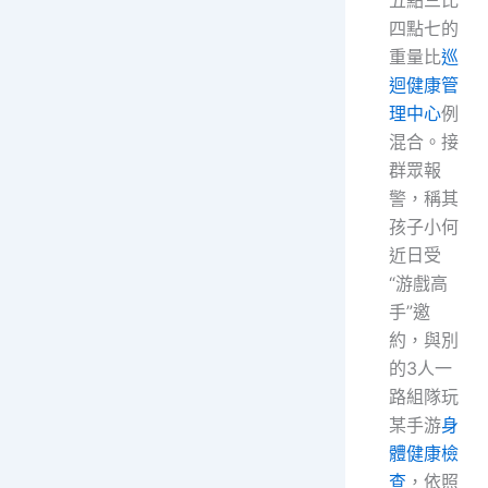
四點七的
重量比
巡
迴健康管
理中心
例
混合。接
群眾報
警，稱其
孩子小何
近日受
“游戲高
手”邀
約，與別
的3人一
路組隊玩
某手游
身
體健康檢
查
，依照