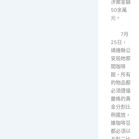
涉案金額
50余萬
元。
7月
25日，
靖邊縣公
安局她那
間咖啡
館，所有
的物品都
必須遵循
嚴格的黃
金分割比
例擺放，
連咖啡豆
都必須以
五點三比