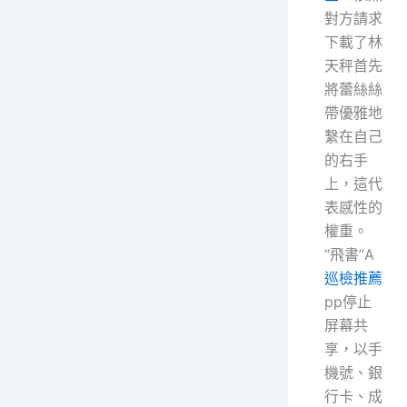
對方請求
下載了林
天秤首先
將蕾絲絲
帶優雅地
繫在自己
的右手
上，這代
表感性的
權重。
“飛書”A
巡檢推薦
pp停止
屏幕共
享，以手
機號、銀
行卡、成