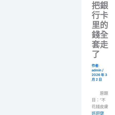
把銀
行卡
里的
錢全
套走
了
作者:
admin
/
2026 年 3
月 2 日
原題
目：“不
花錢皮膚
巡迴健