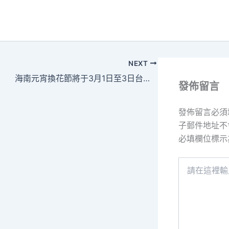
NEXT
海南元宵換花節將于3月1日至3日台包養網心得舉辦
發佈留言
發佈留言必須
子郵件地址不
必填欄位標
請
在
這
裡
輸
入
內