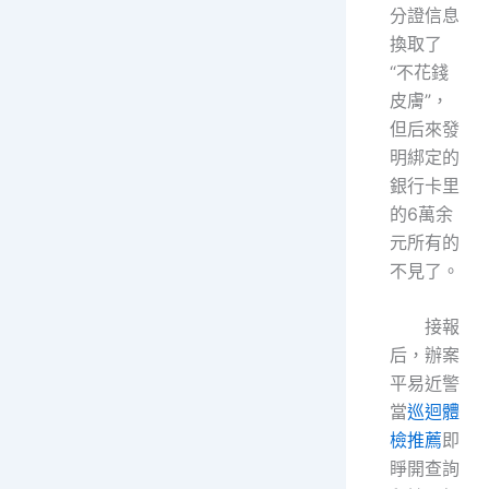
分證信息
換取了
“不花錢
皮膚”，
但后來發
明綁定的
銀行卡里
的6萬余
元所有的
不見了。
接報
后，辦案
平易近警
當
巡迴體
檢推薦
即
睜開查詢