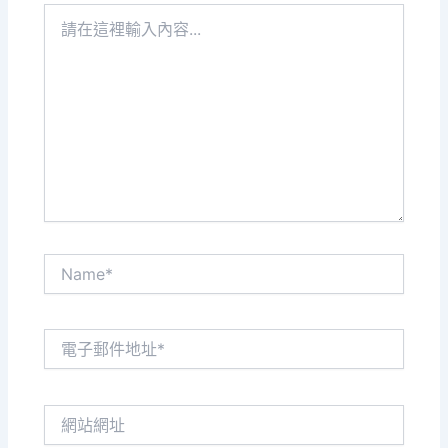
請
在
這
裡
輸
入
內
容...
Name*
電
子
郵
件
網
地
站
址