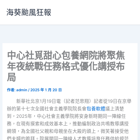
跳
海葵颱風狂報
至
主
要
內
容
中心社覓甜心包養網院將聚焦
年夜統戰任務格式優化講授布
局
作者:
admin
/
2025 年 1 月 20 日
新華社北京1月19日電（記者范思翔）記者從19日在京舉
辦的第十七次全國社會主義學院院長會
包養軟體
議上清楚
到，2025年，中心社會主義學院將安身新時期同一陣線任
務，在現有摸索和成效基本上，推動編制政治共鳴教導講授
綱領，為全國社父親和母親坐在大殿的頭上，微笑著接受他
們夫婦的跪拜。院展開同一陣線人才教導培育任務供給規范