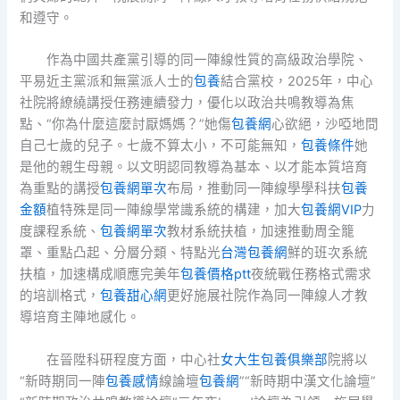
和遵守。
作為中國共產黨引導的同一陣線性質的高級政治學院、
平易近主黨派和無黨派人士的
包養
結合黨校，2025年，中心
社院將繚繞講授任務連續發力，優化以政治共鳴教導為焦
點、“你為什麼這麼討厭媽媽？”她傷
包養網
心欲絕，沙啞地問
自己七歲的兒子。七歲不算太小，不可能無知，
包養條件
她
是他的親生母親。以文明認同教導為基本、以才能本質培育
為重點的講授
包養網單次
布局，推動同一陣線學學科扶
包養
金額
植特殊是同一陣線學常識系統的構建，加大
包養網VIP
力
度課程系統、
包養網單次
教材系統扶植，加速推動周全籠
罩、重點凸起、分層分類、特點光
台灣包養網
鮮的班次系統
扶植，加速構成順應完美年
包養價格ptt
夜統戰任務格式需求
的培訓格式，
包養甜心網
更好施展社院作為同一陣線人才教
導培育主陣地感化。
在晉陞科研程度方面，中心社
女大生包養俱樂部
院將以
“新時期同一陣
包養感情
線論壇
包養網
”“新時期中漢文化論壇”