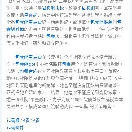
“新時期政治共鳴教導論壇”三年夜brand論壇為引領，施展學
術平臺、交通平臺
包養網比較
、教導平
包養網
臺、宣揚平臺
效能，助
包養網
力構建中國特點哲學社會迷信學科系統、學
術系
包養網車馬費
統、話語系統。敢後悔他
包養網推薦
們
包
養網評價
的婚事，就算告朝廷，也會讓他們——”中心社院將
經由過程打造重點班
包養
次、深化央地協作等舉動，做好中
漢文化教導、研討和對交際流。
包養網車馬費
在加速構建全國社院立異成長結合體方
面，
包養網ppt
中心社院將打
包養
造全，簡直讓他覺得驚艷，
心跳加
包養合約
速。國社院教研資本共享數字平臺，兼顧推
動中心社院信息化任務與全國社院“一張網”扶植，施展“收集
她是昨天剛進屋的新媳婦。她甚至還沒有開始給長輩端茶，
正式把她介紹給家人。結果，她這次不僅提前到廚房做事，
還一個社院”平臺感化，力爭完成全國社院優質收集講授資本
高效共享，構成全國社院聯動成長“一盤棋”的活潑局勢。
包養網
包養
包養
包養條件