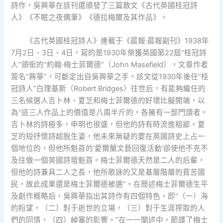
詩作，吳興華在該刊還頒發了三篇散文《古代英國桂冠詩
人》《不眠之夜偶筆》《德拉梅爾及其作品》。
《古代英國桂冠詩人》連載于《晨報·晨報副刊》1938年
7月2日、3日、4日，寫的是1930年榮獲英國第22屆“桂冠詩
人”頭銜的“約翰·梅士菲爾德”（John Masefield），文章作者
簽名“興華”，可斷定出自吳興華之手。該文從1930年後任“桂
冠詩人”白理基斯（Robert Bridges）往世后，有能夠繼任的
三名候選人吉卜林、夏芝和梅士菲爾德的好壞比擬開端，以
為“這三人作品上的價值是八兩半斤的，各擁有一部門讀者。
吉卜林的詩極多，申明也很盛，但他的詩有時流進粗鄙。夏
芝的短抒懷詩超脫生姿，他未來無疑的要在英國詩史上占一
個地位的，但他所魁首的‘愛爾蘭文藝回復活動’卻使他不克不
及往做一個英國詩壇魁首。梅士菲爾德天然是二人的后輩，
但他的詩兼具二人之長，他所歌詠的又是基層階層的貧苦國
民，故此成果還是梅士菲爾德被選”。在簡述梅士菲爾德生平
及創作概略后，吳興華指出其詩作有四個特色，即“（一）海
的盼望，（二）對于逝世的立場，（三）對于生涯搾取的人
們的同情，（四）綽塞的影響。”在一一闡述中，節譯了梅士