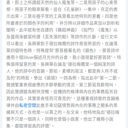
素，即上之所謂超天然的仙人魔鬼等。二是用孩子的心來思
想，用孩子的眼來察看。這在《孔雀餅》一集中，充足的表
示出來。三是在極平常的工具里看出他特別的意義。四是他
所最善於的顏色字的利用”，并分辨以詳細作品來加以剖析和
闡明，此中就有他自譯的《舞蹈神曲》《拍門》《魔鬼》以
及援用孫毓棠所譯《丟失落的鞋》等詩作的片斷。從行文中
可以看出，吳興華對于德拉梅爾的詩作是很熟習的，在論落
第四個特色時，特殊提到“那首極著名的《銀色》，那首詩中
連用十個Silver描述月光中的谷倉，我小我很愛好那首詩”。特
殊值得留意的是，吳興華在論及“德拉梅爾是一個純潔的詩
人，他的詩中的音韻，節拍，素樸的寫法，都是旁人所不成
及的”的時辰，舉出《諾德》一詩為例，指出此中“第一二節，
聲調繁重表現疲憊的羊群舉動的情況，第三節寫鳥群飛叫，
因此聲調變為輕快流暢。這種詩的格律與內在的事務孤芳自
賞的作品，其實是奇怪而可貴見的”，這種重視詩歌的音韻格
律并由
私密空間
此進手來切磋情勢與內在的事務之關系的思
緒與方式，在他是一以貫之的。在文末，他特地指出“德拉梅
爾不只是一個詩人，同時也是個小說家，他出了幾冊小說
集，都取得很高的評價”。