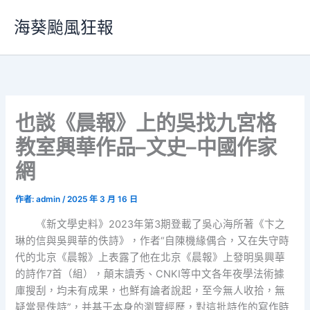
跳
海葵颱風狂報
至
主
要
內
容
也談《晨報》上的吳找九宮格
教室興華作品–文史–中國作家
網
作者:
admin
/
2025 年 3 月 16 日
《新文學史料》2023年第3期登載了吳心海所著《卞之
琳的信與吳興華的佚詩》，作者“自陳機緣偶合，又在失守時
代的北京《晨報》上表露了他在北京《晨報》上發明吳興華
的詩作7首（組），顛末讀秀、CNKI等中文各年夜學法術據
庫搜刮，均未有成果，也鮮有論者說起，至今無人收拾，無
疑當是佚詩”，并基于本身的瀏覽經歷，對這批詩作的寫作時