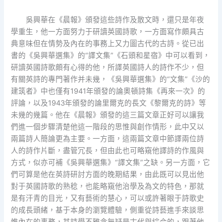
吳興華在《晨報》頒發這些詩作及散文時，還只是年夜
學重生，他一方面努力于研讀英國詩歌，一方面寫作頗具古
典意味但在情勢及內在的事務上又力圖古代的古詩。從已出
書的《吳興華選集》的“譯文集”《石頭和星宿》中可以看到，
研讀英國詩歌頗有心得的他，所譯英國詩人的詩作不少，但
有關英詩的專門著作并未幾，《吳興華選集》的“文集”《沙的
建筑者》中也僅有1941年頒發的論奧頓詩集《再來一次》的
評論，以及1943年頒發的論里爾克的長文《黎爾克的詩》等
未幾的幾篇。他在《晨報》頒發的這三篇文章正好可以讓我
們進一個步驟清楚他這一階段的思惟與創作情形，此中又以
兩篇詩人簡論更為主要。一方面，這兩篇文章中節譯兩位詩
人的詩作片斷，盡管冗長，但由此也可略窺他譯詩的作風與
方式，似亦可補《吳興華選集》“譯文集”之缺。另一方面，它
們可算是他在英詩研討方面的晚期結果，由此既可以見出他
對于英國詩歌的熟稔，也能略窺他治學及為文的特色，那就
是有汗青的目光，又有藝術的慧心，可以或許著眼于詩歌史
的成長頭緒，基于本身的瀏覽體驗，側重從詩藝進手來談思
惟內在的事務，其詩學不雅念無疑是古代與綜合的，跟著他