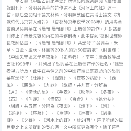
筆者據《中國古詩紀年史》所供給的線索翻閱《晨報·晨
報副刊》，發明吳興華的詩作遠不止《河冰上的虹》這一
首，隨后查閱相干論文材料，發明陳芝國在其博士論文《抗
戰時代北京詩人研討》（首都師范年夜學2008年）頂用專章
會商過吳興華在《晨報·晨報副刊》上頒發的詩作，并對該副
刊停止了佈景先容和內在的事務剖析，此中提到“據封世輝師
長教師估量，（《晨報·晨報副刊》）共頒發了‘吳興華、禾
草、白金、蘆荻、林風等20多人的近50首詩歌’”（封世輝：
《中國失守區文學年夜系》（史料卷），南寧：廣西教導出
書社1998年），并列出了吳興華在此頒發詩作的篇名，“據筆
者視力所及，此中在事情之前的中國詩壇已嶄露頭角的吳興
華就頒發了《杜鵑》、《聞簫》、《夜客的訪問》、《西
風》、《鷓鴣》、《九歌》（組詩，共九首，分辨為
《月》、《傍晚的星》、《手表》、《吹哨》、《冬夜》、
《笛》、《叫蟬》、《借宿》、《百合》）、《遠分袂》
（組詩，共五首，分辨為《夜雨》、《燈下》、《別》、
《寄遠》、《序幕》）、《重游》、《進夜》、《過楊
柳》、《夕暮》、《河水上的虹》，計24首”。這里所說的篇
目要比上文所提到的吳心海一文中所寫更為完全。除了這些