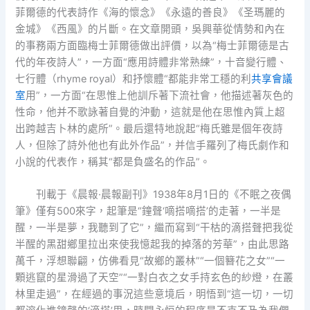
菲爾德的代表詩作《海的懷念》《永遠的善良》《圣瑪麗的
金城》《西風》的片斷。在文章開頭，吳興華從情勢和內在
的事務兩方面臨梅士菲爾德做出評價，以為“梅士菲爾德是古
代的年夜詩人”，一方面“應用詩體非常熟練”，十音變行體、
七行體（rhyme royal）和抒懷體“都能非常工穩的利
共享會議
室
用”，一方面“在思惟上他訓斥著下流社會，他描述著灰色的
性命，他并不歌詠著自覺的沖動，這就是他在思惟內質上超
出跨越吉卜林的處所”。最后還特地說起“梅氏雖是個年夜詩
人，但除了詩外他也有此外作品”，并信手羅列了梅氏劇作和
小說的代表作，稱其“都是負盛名的作品”。
刊載于《晨報·晨報副刊》1938年8月1日的《不眠之夜偶
筆》僅有500來字，起筆是“鐘聲‘嘀搭嘀搭’的走著，一半是
醒，一半是夢，我聽到了它”，繼而寫到“干枯的滴搭聲把我從
半醒的黑甜鄉里拉出來使我憶起我的掉落的芳華”，由此思路
萬千，浮想聯翩，仿佛看見“故鄉的叢林”“一個簪花之女”“一
顆逃竄的星滑過了天空”“一對白衣之女手持玄色的紗燈，在叢
林里走過”，在經過的事況這些意境后，明悟到“這一切，一切