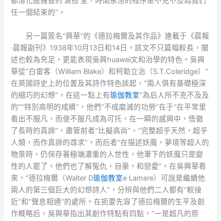
都溶化進鐘聲的‘滴搭’里，時間永恒的程序是不克不及為我們
任一個結束的”。
另一篇簽名“興華”的《德拉梅爾及其作品》連載于《晨報
·晨報副刊》1938年10月13日和14日，該文不只篇幅較長，闡
述也較為充足，更能表現吳興huawei文和治學的特色。吳興
華從“白雷客（William Blake）和柯勒立治（S.T.Coleridge）”
在英國詩史上的位置及其詩作特色談起，“兩人俱有基礎極深
的細巧的幻想”，在這一點上有
瑜伽教室
“為后人所不克不及及
的”“特別高明的成績”，他們“不成磨滅的功勞”在于“在平常里
看出不服凡，而使不服凡成為可托，在一瞬的感興中，悟徹
了長時的真諦”，盡管前者“比擬高尚”、“完整超乎天然，超乎
人類，而作真諦的尋求”，而后者“在描述妖魔，夢境等超人的
物景時，仍保存著極端濃重的人世性，他筆下的妖魔只是變
性的人罷了。他們也了解冤仇，自豪，和戀愛”。在吳興華看
來，“德拉梅爾（Walter D
瑜伽教室
e Lamare）可說是繼續他
兩人的第三個巨大的幻想詩人”，分辨與他們二人都有“較接
近”和“聲息相通”的處所。在扼要先容了德拉梅爾的生平及創
作概略后，吳興華指出其創作特點有四點，“一是超凡的原