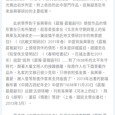
光做出初步判定，附上收拾的此中部門作品。這無疑是近年
來吳興華研討的主要結果。
此前學界對于吳興華在《晨報·晨報副刊》頒發作品的情
形實在已有所闡述。起首是張泉在《北京失守期詩壇上的吳
興華及其接收史——兼談殖平易近地文學研討中的佈景題
目》（《抗戰文明研討》2011年卷）中提到吳興華在《晨報·
晨報副刊》上頒發詩作的情形，但未提詳細篇目。趙國忠在
《知堂佚文發明記》（《春明唸書記》，花城出書社2011
年）說起“說到《晨報·晨報副刊》……到了1938年的北平失守
時代，跟著大量文明人的接踵撤離，除周作人在下面登載作
品外，名家的文稿已很少見到，只得依附張金壽、吳興華、
蕭菱、謝人堡等新進作家來支持版面了”。2013年出書的劉福
春所著《中國古詩紀年史》中提到“1938年11月20日《晨報·
晨報副刊》註銷‘古詩特輯’，刊有吳興華《河冰上的虹》、飛
白《胡琴》、蘆荻《情歌》等詩”（上卷，國民文學出書社，
2013年3月）。