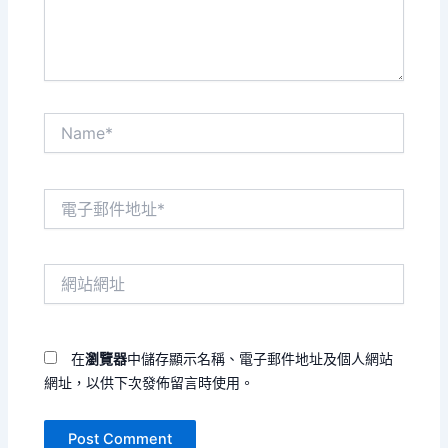
容...
Name*
電
子
郵
件
網
地
站
址
網
*
址
在
瀏覽器
中儲存顯示名稱、電子郵件地址及個人網站
網址，以供下次發佈留言時使用。