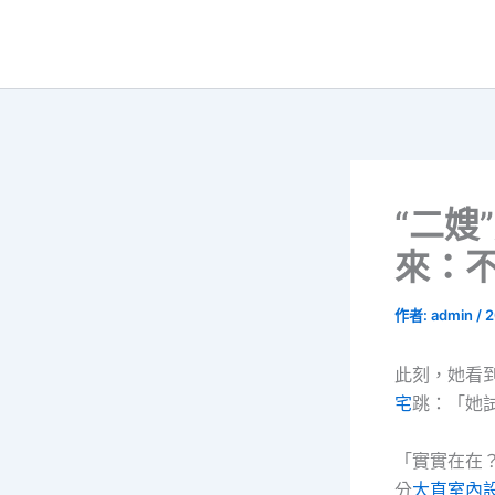
跳
至
主
要
內
容
“二嫂
來：不
作者:
admin
/
2
此刻，她看
宅
跳：「她
「實實在在
分
大直室內