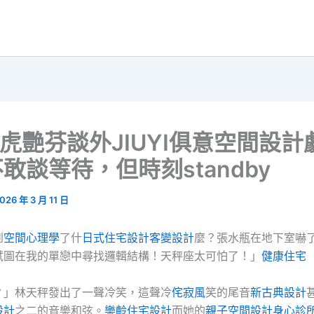
”虎艷芬談外JIUYI俱意空間設計
敢談等待，但時刻standby
026 年 3 月 11 日
到
空間心理學
了什
日式住宅設計
客變設計
麼？張水瓶在地下室嚇
試圖在我的單戀中尋找邏輯結構！天秤座太可怕了！」
健康住宅
？」林天秤發出了一聲冷笑，這聲冷
侘寂風
笑的尾音
新古典設計
設計
之二的音樂和弦。
樂齡住宅設計
而她的
親子空間設計
身心診