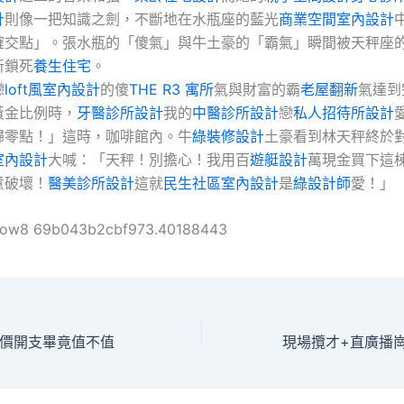
計
則像一把知識之劍，不斷地在水瓶座的藍光
商業空間室內設計
確交點」。張水瓶的「傻氣」與牛土豪的「霸氣」瞬間被天秤座
所鎖死
養生住宅
。
戀
loft風室內設計
的傻
THE R3 寓所
氣與財富的霸
老屋翻新
氣達到
黃金比例時，
牙醫診所設計
我的
中醫診所設計
戀
私人招待所設計
歸零點！」這時，咖啡館內。牛
綠裝修設計
土豪看到林天秤終於
室內設計
大喊：「天秤！別擔心！我用百
遊艇設計
萬現金買下這
意破壞！
醫美診所設計
這就
民生社區室內設計
是
綠設計師
愛！」
ollow8 69b043b2cbf973.40188443
價開支畢竟值不值