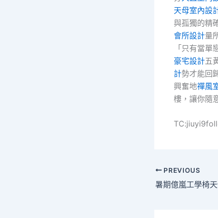
天母室內設
與孤獨的精
會所設計
量
「只有當單
豪宅設計
五
計
勢才能回
興奮地
禪風
樓，讓你隨
TC:jiuyi9f
PREVIOUS
暑期億嵐工學椅天