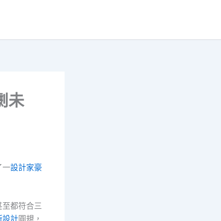
劇未
了一
設計家豪
甚至都符合三
所設計
圓規，