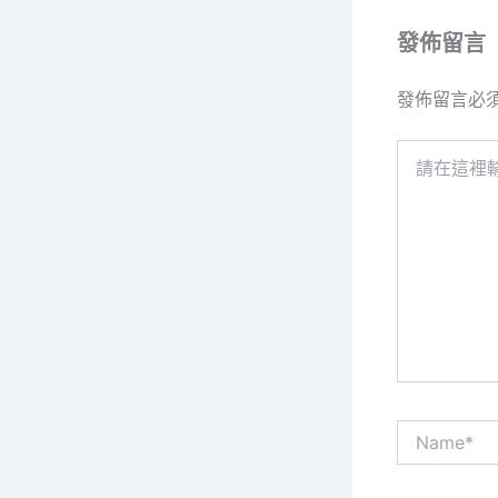
發佈留言
發佈留言必
請
在
這
裡
輸
入
內
容...
Name*