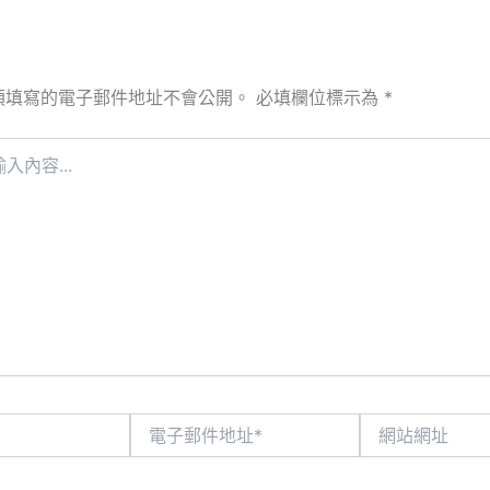
須填寫的電子郵件地址不會公開。
必填欄位標示為
*
電
網
子
站
郵
網
件
址