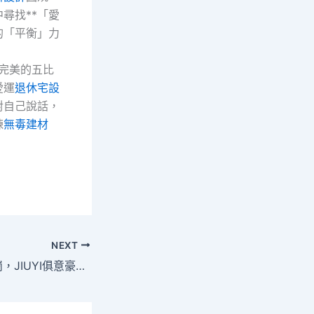
中尋找**「愛
的「平衡」力
完美的五比
愛運
退休宅設
對自己說話，
棟
無毒建材
NEXT
現場攬才+直廣播崗，JIUYI俱意豪宅設計廣州海珠這場僱用會供給就業職位192個