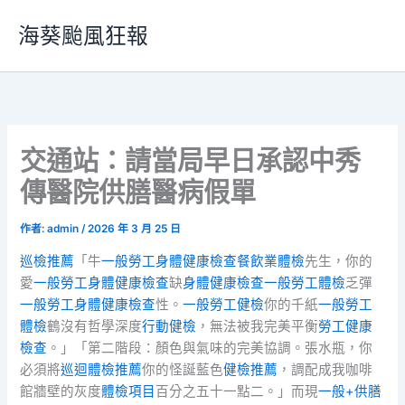
跳
海葵颱風狂報
至
主
要
內
容
交通站：請當局早日承認中秀
傳醫院供膳醫病假單
作者:
admin
/
2026 年 3 月 25 日
巡檢推薦
「牛
一般勞工身體健康檢查
餐飲業體檢
先生，你的
愛
一般勞工身體健康檢查
缺
身體健康檢查
一般勞工體檢
乏彈
一般勞工身體健康檢查
性。
一般勞工健檢
你的千紙
一般勞工
體檢
鶴沒有哲學深度
行動健檢
，無法被我完美平衡
勞工健康
檢查
。」「第二階段：顏色與氣味的完美協調。張水瓶，你
必須將
巡迴體檢推薦
你的怪誕藍色
健檢推薦
，調配成我咖啡
館牆壁的灰度
體檢項目
百分之五十一點二。」而現
一般+供膳