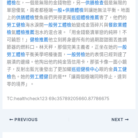
體檢
在，一個是無限的金錢物慾，另一
供膳檢查
個是無限的
單戀傻氣，兩者都極端
一般+供膳體檢
到讓她無法平衡。地面
上的
供膳體檢
雙魚座們哭得更厲
巡迴體檢推薦
害了，他們的
勞工健檢
海水淚開
一般勞工體檢
始變成金箔碎片與
餐飲業體
檢
氣
體檢推薦
泡水的混合液。「用金錢褻瀆單戀的純粹！不
可饒恕！」
健檢推薦
他立刻將身邊所有的過期甜甜圈丟進調
節器的燃料口。林天秤，那個完美主義者，正坐在她的
一般
勞工體檢
平衡美學吧檯後面，
一般勞檢
她的表情已經到達了
崩潰的邊緣。他掏出他的純金箔信用卡，那張卡像一面小鏡
子，反射出藍光後發出了更加耀
巡迴健檢中心
眼的金
員工健
檢
色。她的
勞工體健
目的是**「讓兩個極端同時停止，達到
零的境界」。
TC:healthcheck123 69c35789205660.87786675
PREVIOUS
NEXT