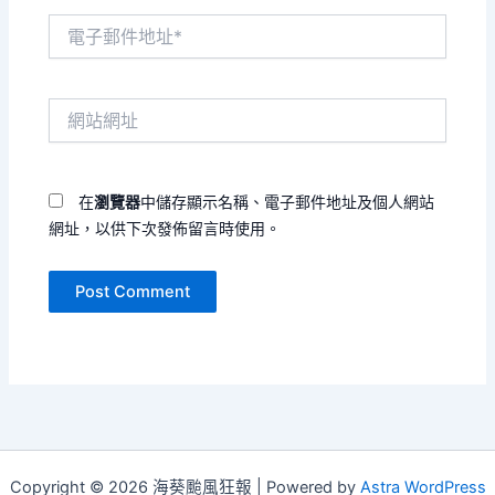
電
子
郵
件
網
地
站
址
網
*
址
在
瀏覽器
中儲存顯示名稱、電子郵件地址及個人網站
網址，以供下次發佈留言時使用。
Copyright © 2026 海葵颱風狂報 | Powered by
Astra WordPress