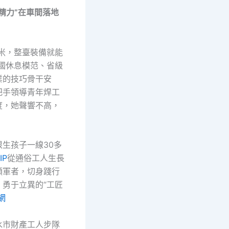
精力”在車間落地
毫米，整臺裝備就能
全國休息模范、省級
業的技巧骨干安
把手領導青年焊工
度，她聲響不高，
。
根生孩子一線30多
IP
從通俗工人生長
領軍者，切身踐行
、勇于立異的“工匠
網
水市財產工人步隊