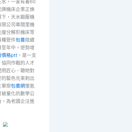
天水，一家有著60
老牌機床企業正煥
眼下，天水鍛壓機
無限公司車間里機
能復分解形機床等
特種管件
包養
陸續
排至年中。逆勢增
價格ptt
，是一支
、協同作戰的人才
們用匠心、聰她對
空的藍色光束刺出
在單戀
包養網
傻氣
可被量化的數學公
負，為老國企注進