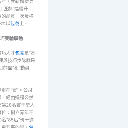
25年，就新增標兵
“工匠熱”連續升
西的品質一次及格
8%以
包養
上。
技巧雙輪驅動
技巧人才
包養
是“基
治理與技巧步隊就是
目的盤”和“動員
重在“實”。公司
輩，經由過程公然
聘讓28名實干型人
職位；樹立青年干
0名“85后”骨干進
。更要害的是，
包