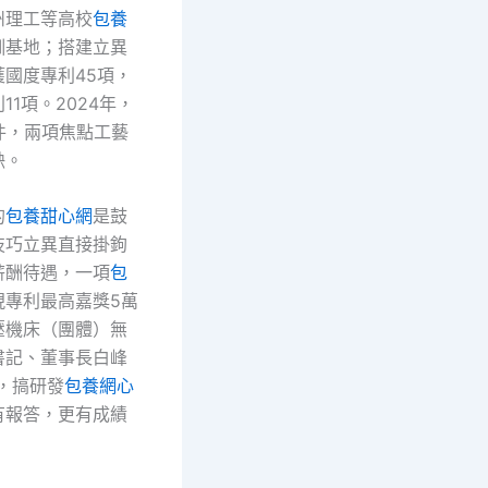
州理工等高校
包養
訓基地；搭建立異
國度專利45項，
11項。2024年，
件，兩項焦點工藝
缺。
的
包養甜心網
是鼓
技巧立異直接掛鉤
薪酬待遇，一項
包
現專利最高嘉獎5萬
壓機床（團體）無
書記、董事長白峰
，搞研發
包養網心
有報答，更有成績