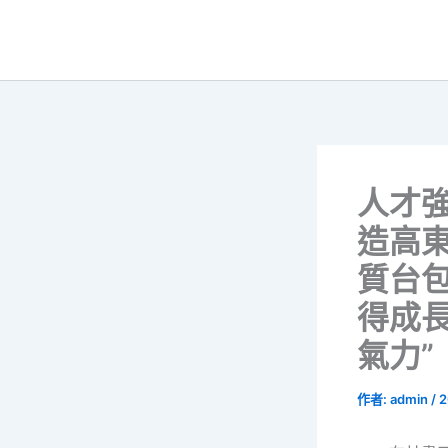
跳
至
主
要
內
容
人才
造高
質台
得成長
氣力”
作者:
admin
/
2