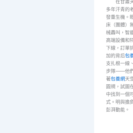
在甘肅
多年汗青的
發重生機。
床（團體）
械轟叫，智
高端設備和
下線，訂單
加的背后
包養
支扎根一線
步隊——他
著
包養網
天
圓規，試圖
中找到一個
式。明與擔
彭湃動能。