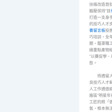
扶植改造首
鍛壓保持“技
打造一支身
的技巧人才
養留言板
投
巧培訓，全
期，籠罩職工
繞重點產物
“以賽促學、
態。
待遇留
良技巧人才薪
人工作通道縱
廠區“明星年
工匠的照「
氣，根本無