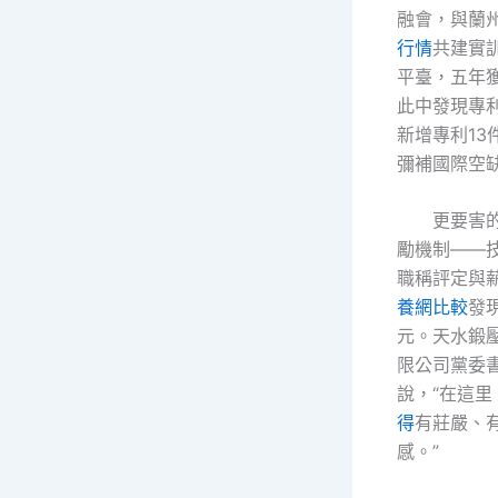
融會，與蘭
行情
共建實
平臺，五年獲
此中發現專利
新增專利13
彌補國際空
更要害
勵機制——
職稱評定與
養網比較
發
元。天水鍛
限公司黨委
說，“在這里
得
有莊嚴、
感。”