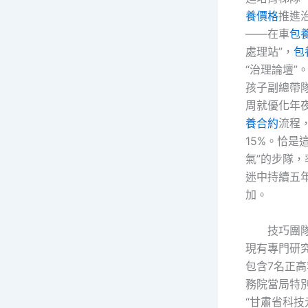
養價格
推進
——在車
包
處理站”，
包
“治理論壇”
孩子副總帶
周就優化年
養合約
流程
15%。恰是
氣”的步隊
迷中持續五
加。
技巧團隊
現有專門研究
包含7名正高
務院當局特
“甘肅省科技