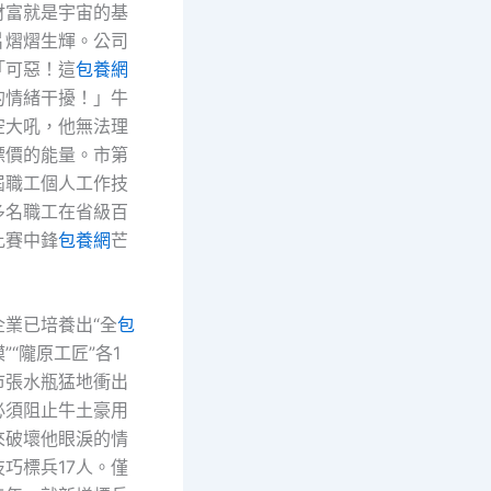
財富就是宇宙的基
片熠熠生輝。公司
「可惡！這
包養網
的情緒干擾！」牛
空大吼，他無法理
標價的能量。市第
屆職工個人工作技
多名職工在省級百
比賽中鋒
包養網
芒
企業已培養出“全
包
”“隴原工匠”各1
市張水瓶猛地衝出
必須阻止牛土豪用
來破壞他眼淚的情
巧標兵17人。僅