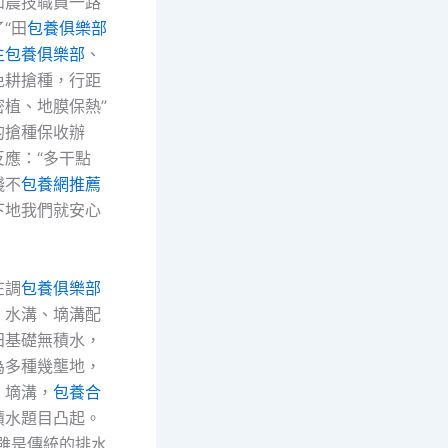
和農技職員一路
“田
包養俱樂部
生包養俱樂部
、
免耕搶種，行距
密植、地膜保熱”
的搶種保收辦
應：“多干點
錢不
包養網推薦
下地我們就安心
在調
包養俱樂部
，水溝、墑溝配
田基礎無積水，
為多種幾壟地，
、墑溝，
包養合
積水題目凸起。
溝雖是傳統的排水