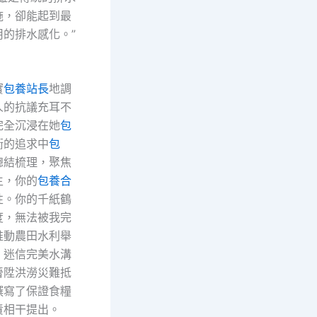
施，卻能起到最
用的排水感化。”
實
包養站長
地調
人的抗議充耳不
完全沉浸在她
包
衡的追求中
包
總結梳理，聚焦
生，你的
包養合
性。你的千紙鶴
度，無法被我完
推動農田水利舉
、迷信完美水溝
晉陞洪澇災難抵
撰寫了保證食糧
責相干提出。