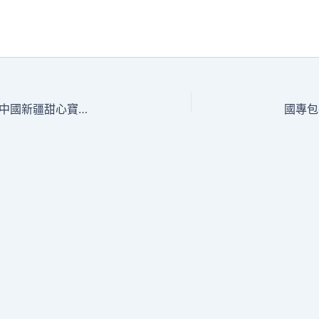
與你為鄰｜哈薩克斯坦記者：走遍世界在中國新疆甜心寶貝專包養網覺得最幸福