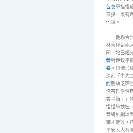
包養
舉措措
直接、最有
他說。
他聯合
林天秤對兩
聞，她已經
養
對極致平
養
。研情形
深刻「牛先
約
愛缺乏彈
沒有哲學深
美平衡。」
措措施扶植
管網計劃以
御才能等，
平安人人有