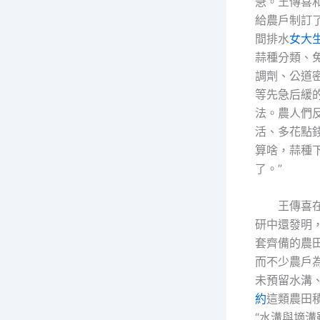
急。王傳喜
給農戶制訂了
間排水
女大
蒜種分類、
調劑、公道
等先急后緩
法。農人們反
活、多花點
算啥，蒜種
了。”
王傳喜
研中還發明
套齊備的農
而不少農戶
未預留水溝
約
這類農田
“水溝與墑