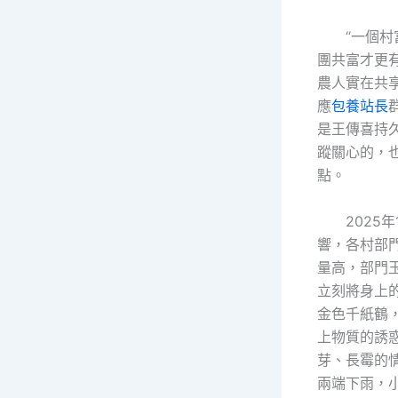
“一個
團共富才更
農人實在共
應
包養站長
是王傳喜持
蹤關心的，
點。
2025
響，各村部
量高，部門
立刻將身上
金色千紙鶴
上物質的誘
芽、長霉的
兩端下雨，