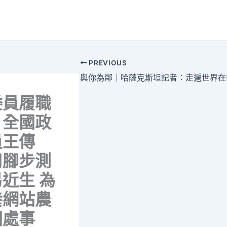
PREVIOUS
委員履職
｜全國政
員王傳
用腳步測
近生 為
養網站農
困處事