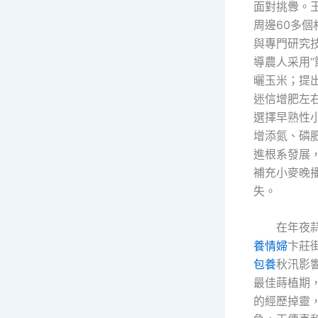
面對挑釁。
周邊60多個
與專門研究
導農人采用“
曬玉米；提
迷信增肥左
選擇早熟性
增添氮、磷
進根系發展
補充小麥晚
失。
在年夜
養情婦
卞莊
包養
秋汛影
最佳蒔植期，
的經歷掉靈