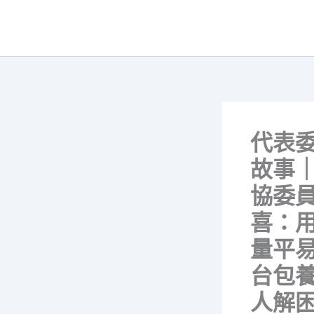
跳
至
主
要
內
容
代表
故事
協委
喜：
量平易
台包
人解