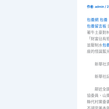
作者:
admin
/
2
包養網
包養
包養留言板
著牛土豪對
「財富佔有
並壓制水
包
座的怪誕藍
新華社
新華社
鄰近全
協委員、山
縣代村黨委
不竭完美本