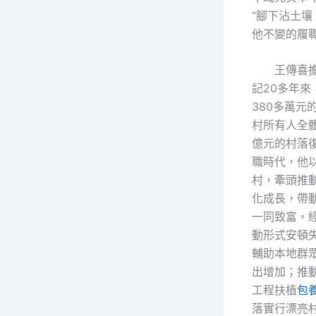
“腳下沾土壤
他不變的履
王傳喜
記20多年來
380多萬元
村所有人全體
億元的村落
職時代，他
村，牽頭推
化成長，帶動
一同致富，
動形式安頓失
輔助本地群
出增加；推
工程扶植
包
落實行漂亮