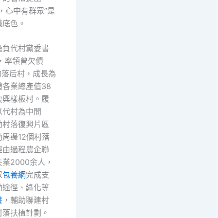
，心中有群眾”是
職底色。
擔負代村黨委書
，率領曾欠債
的落后村，成長為
各業總產值38
復興樣板村。履
以代村為中間
動村落復興片區
周邊12個村落
經由過程農企聯
業2000余人，
眾
包養網
完成支
動途徑、綠化等
養
，輔助聯建村
村落扶植計劃。