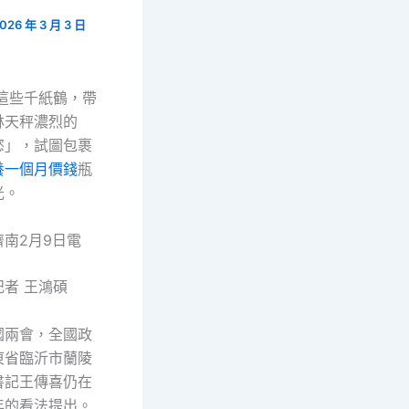
026 年 3 月 3 日
這些千紙鶴，帶
林天秤濃烈的
慾」，試圖包裹
養一個月價錢
瓶
光。
濟南2月9日電
記者 王鴻碩
國兩會，全國政
東省臨沂市蘭陵
書記王傳喜仍在
年的看法提出。