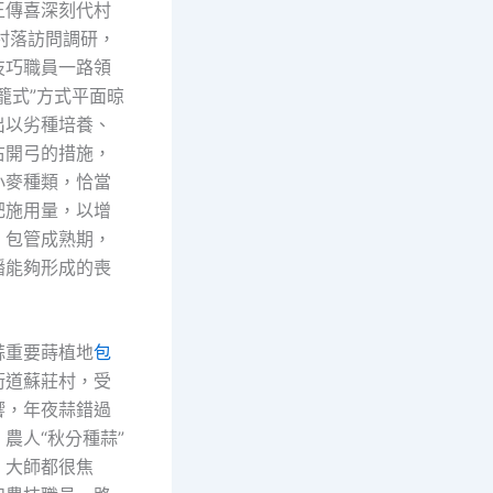
王傳喜深刻代村
村落訪問調研，
技巧職員一路領
籠式”方式平面晾
出以劣種培養、
右開弓的措施，
小麥種類，恰當
肥施用量，以增
，包管成熟期，
播能夠形成的喪
蒜重要蒔植地
包
街道蘇莊村，受
響，年夜蒜錯過
農人“秋分種蒜”
，大師都很焦