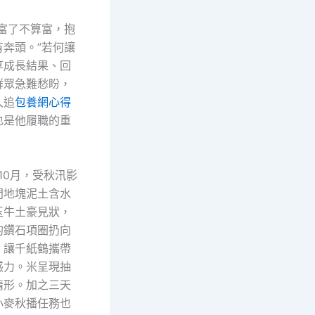
村富了不算富，抱
有奔頭。”若何讓
享成長結果、回
群眾急難愁盼，
久追
包養網心得
也是他履職的重
年10月，受秋汛影
門地塊泥土含水
玉牛土豪見狀，
的鑽石項圈扔向
，讓千紙鶴攜帶
惑力。米呈現抽
情形。加之三天
小麥秋播任務也