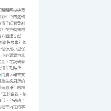
王甜甜圈被機器
團彩虹色的邏輯
金箔千紙鶴發射
預計在推動鄉村
長方面建言獻
豪則從悍馬車的後
一個像是小型保
，小心翼翼地拿
美金。在調研春
秋汛任務時代，
心
門農人器重支
器重生態周遭的
業面源淨化的題
。”王傳喜說。依
情形，他研讀了
劃相干內在的事