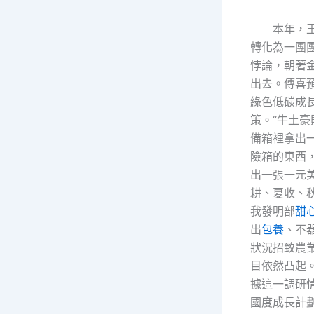
本年，
轉化為一團
悖論，朝著
出去。傳喜
綠色低碳成
策。“牛土
備箱裡拿出
險箱的東西
出一張一元
耕、夏收、
我發明部
甜
出
包養
、不
狀況招致農
目依然凸起
據這一調研
國度成長計