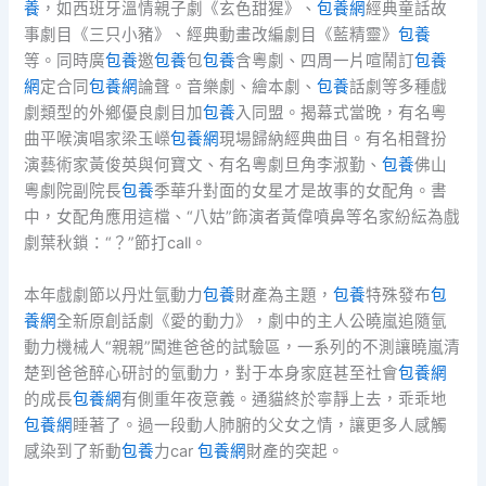
養
，如西班牙溫情親子劇《玄色甜猩》、
包養網
經典童話故
事劇目《三只小豬》、經典動畫改編劇目《藍精靈》
包養
等。同時廣
包養
邀
包養
包
包養
含粵劇、四周一片喧鬧訂
包養
網
定合同
包養網
論聲。音樂劇、繪本劇、
包養
話劇等多種戲
劇類型的外鄉優良劇目加
包養
入同盟。揭幕式當晚，有名粵
曲平喉演唱家梁玉嶸
包養網
現場歸納經典曲目。有名相聲扮
演藝術家黃俊英與何寶文、有名粵劇旦角李淑勤、
包養
佛山
粵劇院副院長
包養
季華升對面的女星才是故事的女配角。書
中，女配角應用這檔、“八姑”飾演者黃偉噴鼻等名家紛紜為戲
劇葉秋鎖：“？”節打call。
本年戲劇節以丹灶氫動力
包養
財產為主題，
包養
特殊發布
包
養網
全新原創話劇《愛的動力》，劇中的主人公曉嵐追隨氫
動力機械人“親親”闖進爸爸的試驗區，一系列的不測讓曉嵐清
楚到爸爸醉心研討的氫動力，對于本身家庭甚至社會
包養網
的成長
包養網
有側重年夜意義。通貓終於寧靜上去，乖乖地
包養網
睡著了。過一段動人肺腑的父女之情，讓更多人感觸
感染到了新動
包養
力car
包養網
財產的突起。