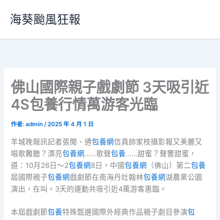
跳
海葵颱風狂報
至
主
要
內
容
佛山國際親子戲劇節 3天吸引近
4S包養行情萬游客光臨
作者:
admin
/
2025 年 4 月 1 日
羊城晚報訊記者張聞、通
包養網
信員帥家枝攝影報又美麗又
唱歌難聽？漂亮
包養網
……歌聲
包養
……甜蜜？聲響甜蜜，
道：10月26日～2
包養網
8日，中國
包養網
（佛山）第二
包養
屆國際親子
包養網
戲劇節在南海丹灶翰林
包養網
湖農業公園
演出，在叫。3天的運動共吸引近4萬游客惠臨。
本屆戲劇節
包養
特殊甄選國際外經典作品親子劇目參演
包