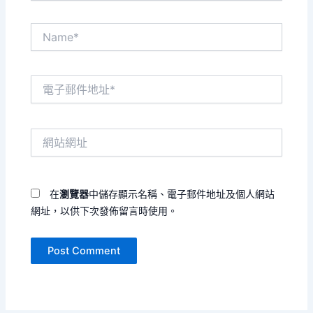
Name*
電
子
郵
件
網
地
站
址
網
*
址
在
瀏覽器
中儲存顯示名稱、電子郵件地址及個人網站
網址，以供下次發佈留言時使用。