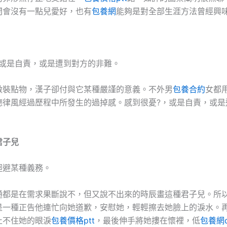
閉會沒有一點兒愛好，也有
包養網
能夠是對全部生涯方法曾經興
，或是自責，或是遭到對方的非難。
做裝點物，漢子卻付與它某種嚴謹的意義。不外男
包養合約
女都
德律風經過歷程中所發生的過掉感。感到很憂?，或是自責，或是
。
君子兒
迴避某種義務。
通都是在需求果斷說不，但又說不出來的時辰畫這種君子兒。所
是一種正告他連忙向她道歉，安慰她，輕輕擦去她臉上的淚水。
止不住她的眼淚
包養價格ptt
，最後伸手將她摟在懷裡，低
包養網d