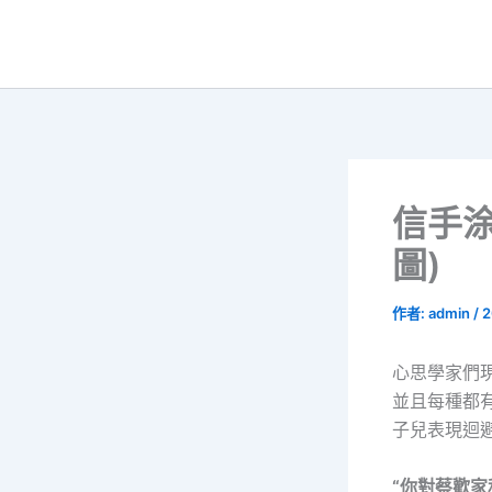
跳
至
主
要
內
容
信手涂
圖)
作者:
admin
/
2
心思學家們
並且每種都
子兒表現迴
“你對蔡歡