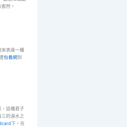
味索然。
用來表達一種
遭
包養網
到
以，這種君子
再三的淚水之
card
下，在