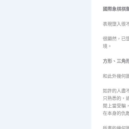
國際象棋棋
表現墮入很
很顯然，已
境。
方形、三角
和此外幾何
如許的人盡
只熟悉的，
閒上當受騙
在本身的仇
所畫的幾何