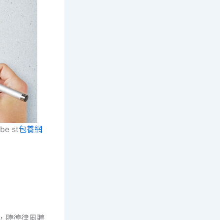
e st
包養網
，聽德律風聽