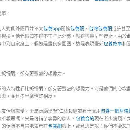
孤單。
的人對此外題目并不太
包養app
關懷
包養網
，
台灣包養網
或許甚
種攪擾。他們假如不得不干些此外事，就得盡量早些停止，由於
集中到自家身上。假如是畫良多圓圈，這是表現憂郁
包養故事
和
比擬懦弱，卻有著豐盛的想像力。
形的人特性都比擬懦弱，卻有著豐盛的想像力。可是他們的心坎
快樂，並且多半還恰好相反。
往友情與戀愛，于是頭腦里想“仁慈和忠誠有什麼用
包養一個月價
慈不報恩嗎？只是可惜了李勇的家人，
包養合約
現在老少病殘，
，的便情不自禁地表示在
包養網
紙上，那意思是說：你們不要忘