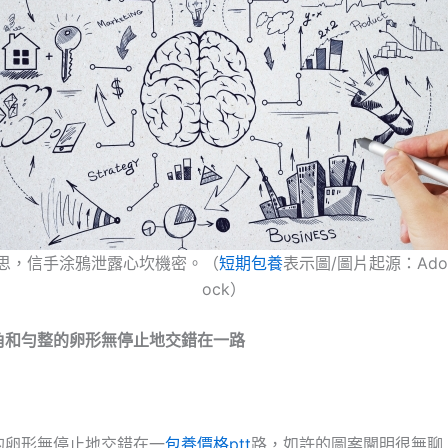
思，信手涂鴉泄露心坎機密。（
短期包養
表示圖/圖片起源：Adob
ock）
角和勻整的卵形無停止地交錯在一路
。
的卵形無停止地交錯在一
包養價格ptt
路，如許的圖案闡明很無聊