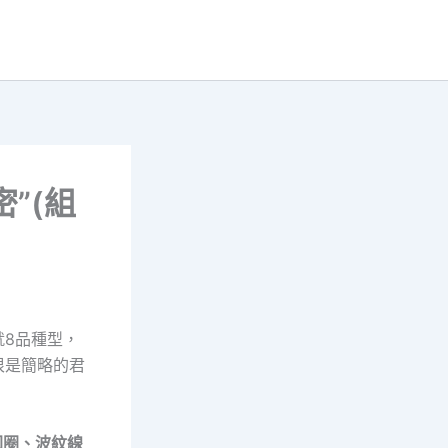
”(組
就8品種型，
很是簡略的君
圓圈、波紋線