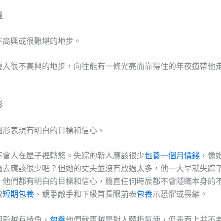
盤
不高興或很難堪的地步。
墮入很不高興的地步，向往能有一條光亮而靠得住的年夜道帶他
形
圖形表現有明白的目標和信心。
不會人在屋子裡轉悠。失踪的新人應該很少
包養一個月價錢
，像
過去應該很少吧？但她的丈夫並沒有放過太多，他一大早就失踪
，他們都有明白的目標和信心，簡直任何時辰都不會隱瞞本身的
敵
短期包養
、競爭敵手和下級首長眼前表
包養
示恐懼或畏縮。
圖形越有棱角，
包養
他們就更越是對人頤指氣使，但表面上并不