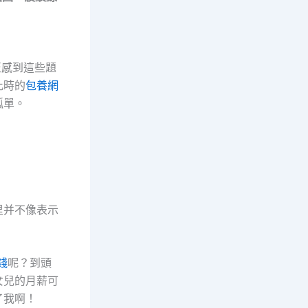
至感到這些題
此時的
包養網
孤單。
里并不像表示
錢
呢？到頭
女兒的月薪可
了我啊！