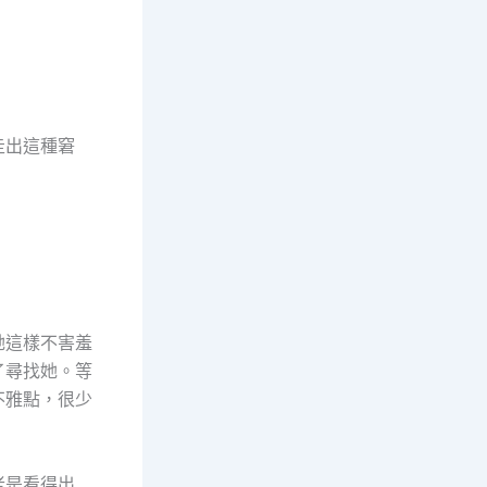
走出這種窘
她這樣不害羞
了尋找她。等
不雅點，很少
老是看得出