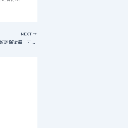
NEXT
認定中俄挑釁 北約誓詞保衛每一寸國一包養app土(圖)