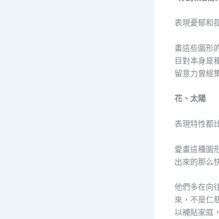
表現憂郁和
畫這些圖形
目對本身是
留意力曾經
花、太陽
表現特性都
愛畫這種圖
出來的那么
他們多在向
來，不是仁
以補貼家庭