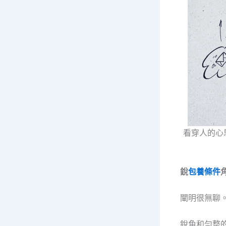
看穿人的心
銳
包養條件
闡明很無聊
銳角和勻整