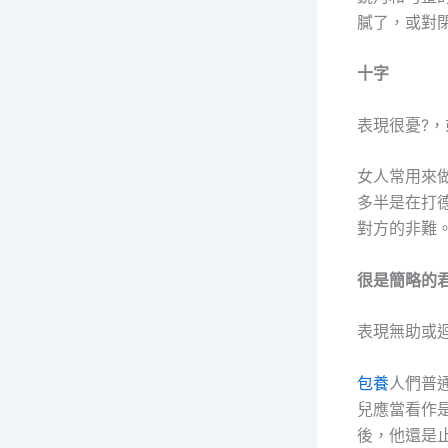
膩了，或對
十字
表現很憂?
女人常用來
多半是在打
對方的非難
很是簡略的
表現無助或
包養
人們普
兒應當看作
後，他還是