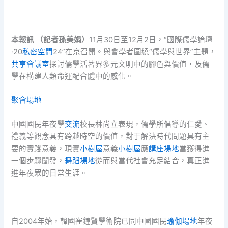
本報訊 （記者孫美娟）
11月30日至12月2日，“國際儒學論壇
·20
私密空間
24”在京召開。與會學者圍繞“儒學與世界”主題，
共享會議室
探討儒學活著界多元文明中的腳色與價值，及儒
學在構建人類命運配合體中的感化。
聚會場地
中國國民年夜學
交流
校長林尚立表現，儒學所倡導的仁愛、
禮義等觀念具有跨越時空的價值，對于解決時代問題具有主
要的實踐意義，現實
小樹屋
意義
小樹屋
應
講座場地
當獲得進
一個步驟闡發，
舞蹈場地
從而與當代社會充足結合，真正進
進年夜眾的日常生涯。
自2004年始，韓國崔鐘賢學術院已同中國國民
瑜伽場地
年夜