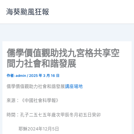
跳
海葵颱風狂報
至
主
要
內
容
儒學價值觀助找九宮格共享空
間力社會和諧發展
作者:
admin
/
2025 年 3 月 16 日
儒學價值觀助力社會和諧發展
講座場地
來源：《中國社會科學報》
時間：孔子二五七五年歲次甲辰冬月初五日癸卯
耶穌2024年12月5日