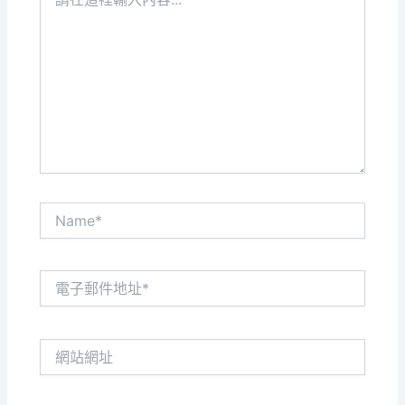
在
這
裡
輸
入
內
容...
Name*
電
子
郵
件
網
地
站
址
網
*
址