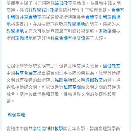
學攜手主辦了14屆國際儒
瑜伽教室
學論壇，為推動中韓文明
交通、儒
1對1教學
1對1教學
學研討等作出了積極貢獻。
會議室
出租
韓
共享會議室
國崔鐘賢學術院院長金
會議室出租
瑜伽場
地
裕錫提出，在AI技術飛速發展
教學場地
的明天，儒學的人
教學場地
文理念可以從品德層面引導技術創新，
家教
確保技
術創
瑜伽場地
新更好地
共享會議室
造
交流
福于人類。
弘揚儒學等傳統文明有助于促進文明交通與融會。
瑜伽教室
中國
共享會議室
出書協會副理事長陸彩榮認為，儒學等傳統
文明具有獨特的藝術魅力
舞蹈場地
和文明
瑜伽教室
內涵，通
過弘揚傳統文明，可以促進分
私密空間
歧文明之間的交通與
融會，增進彼此懂得和尊敬，推動世界文明的多樣性和繁
榮。
瑜伽場地
會議由中國
共享空間
1對1教學
國民年夜學、韓國崔鐘賢學術