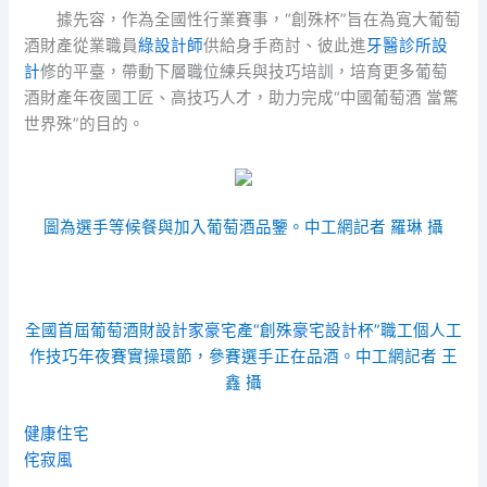
據先容，作為全國性行業賽事，“創殊杯”旨在為寬大葡萄
酒財產從業職員
綠設計師
供給身手商討、彼此進
牙醫診所設
計
修的平臺，帶動下層職位練兵與技巧培訓，培育更多葡萄
酒財產年夜國工匠、高技巧人才，助力完成“中國葡萄酒 當驚
世界殊”的目的。
圖為選手等候餐與加入葡萄酒品鑒。中工網記者 羅琳 攝
全國首屆葡萄酒財
設計家豪宅
產“創殊
豪宅設計
杯”職工個人工
作技巧年夜賽實操環節，參賽選手正在品酒。中工網記者 王
鑫 攝
健康住宅
侘寂風