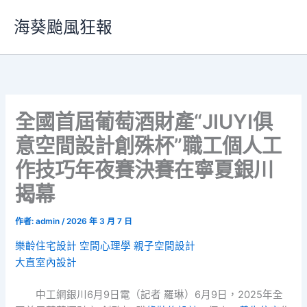
跳
海葵颱風狂報
至
主
要
內
容
全國首屆葡萄酒財產“JIUYI俱
意空間設計創殊杯”職工個人工
作技巧年夜賽決賽在寧夏銀川
揭幕
作者:
admin
/
2026 年 3 月 7 日
樂齡住宅設計
空間心理學
親子空間設計
大直室內設計
中工網銀川6月9日電（記者 羅琳）6月9日，2025年全