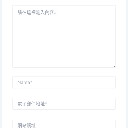
請
在
這
裡
輸
入
內
容...
Name*
電
子
郵
件
網
地
站