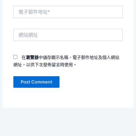
電
子
郵
件
網
地
站
址
網
*
址
在
瀏覽器
中儲存顯示名稱、電子郵件地址及個人網站
網址，以供下次發佈留言時使用。