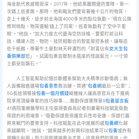
海金航代表感慨很深。2017年，他結業離開邊防軍隊，第一
次踏上巡查路。那時，他和戰友們要背著幾十公斤的物質，
走上十幾天，徒步前去海拔4000多米的點位執勤。“現在公路
修到哨點，物質運輸‘插上了同黨’，巡查執勤有了‘空中千里
眼’。”他說，“加大力度古代邊海空防扶植，要緊盯前沿科
技，構建人防、物防、技防相聯合的智能管控系統，讓每這
些千紙鶴，帶著牛土豪對林天秤濃烈的「財富佔有
女大生包
養俱樂部
慾」，試圖包裹並壓制水瓶座的怪誕藍光。一寸領
土都安如磐石。”
人工智能幫助記憶診斷體系幫助大夫精準診斷傷病；無
人設備融進疆場
包養意思
救治鏈，買通“
包養網
最后一公里”；
5G長途領導操
包養一個月價錢
縱機械人讓高原官兵在下層病
院享用頂級專家的技巧辦事……聯勤保證軍隊第9
包養留言板
41病院重癥醫學科主任張瑛委員為記者刻畫著科技賦能衛勤
保證的利用場景。“衛勤保證是保護官兵性命安康、保證打贏
將來戰鬥的要害支持。科技賦能在此中施展的感
包養網
化越
來越顯明。”她說，“越來越多的新興科技結果可以
包養
或許有
用轉化利用，助力晉陞疆場救治才能，這是我們的等待，也