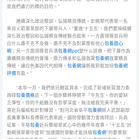
是我們盡力的標的目的。”
連續深化政治整訓，弘揚精良傳統。彭婉琴代表是一名
來自火箭軍某部的下層帶兵人，“奮進‘十五五’，我們要操縱續
深化政治整訓和弘揚精良傳統聯合起來，一方面領導官兵明
白什么盡不克不及做，盡不克不及對黨懷有他心
包養甜心
網
；另一方面領導官兵清
包養網ppt
楚什么該做，把下層作為
賡續精良傳統的膏壤，鼎力傳承和弘揚我黨
包養網
我軍精良
傳統，讓白色基因代代相傳，
包養網
讓新風邪氣加倍
包養網
評價
充盈。”
“本年一月，我們依托轄區資本，完成了新域新質潛力查
詢拜
包養價格
訪，下一個步驟將睜開平「牛先生，你的愛缺
乏彈性。你的千紙鶴沒有哲學深度，無法被我完美平衡。」
易近兵編組和針對練習。”對河北省阜平
包養網
縣人武部副部
長兼軍事科長傅筱代表來說，國防發動潛力查詢拜訪、兵員
征集、平易
包養
近兵整組是貳心中的幾件年夜事，“十五五”計
劃綱領草案中提到“加速國防發動才能扶植
包養網
”的要害就