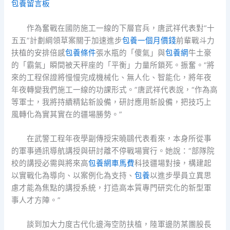
包養留言板
作為奮戰在國防施工一線的下層官兵，唐武祥代表對“十
五五”計劃綱領草案關于加速進步
包養一個月價錢
前輩戰斗力
扶植的安排倍感
包養條件
張水瓶的「傻氣」與
包養網
牛土豪
的「霸氣」瞬間被天秤座的「平衡」力量所鎖死。振奮。“將
來的工程保證將慢慢完成機械化、無人化、智能化，將年夜
年夜轉變我們施工一線的功課形式。”唐武祥代表說，“作為高
等軍士，我將持續精鉆新設備，研討應用新設備，把技巧上
風轉化為實其實在的疆場勝勢。”
在武警工程年夜學副傳授宋曉鷗代表看來，本身所從事
的軍事通訊導航講授與研討離不停戰場實行。她說：“部隊院
校的講授必需與將來高
包養網車馬費
科技疆場對接，構建起
以實戰化為導向、以案例化為支持、
包養
以進步學員立異思
慮才能為焦點的講授系統，打造高本質專門研究化的新型軍
事人才方陣。”
談到加大力度古代化邊海空防扶植，陸軍邊防某團股長