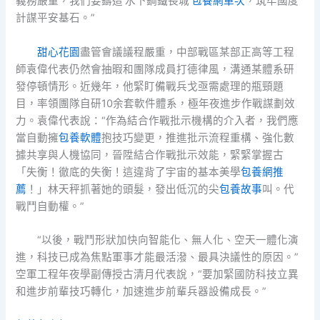
義務嚴重，我們要鑄造‘水下鋼鐵長城’
包養網單次
，筑牢國度
計謀平安基石。”
甜心花園
盡管會議議程嚴重，中部戰區某部正高等工程
師袁偉代表仍然會抽暇和團隊成員打德律風，溝通某體系研
發停頓情形。近幾年，他緊盯備戰兵戈亟需處理的瓶頸題
目，率領團隊自研10余套軟件體系，極年夜進步作戰謀劃效
力。袁偉代表說：“作為結合作戰批示機構的介入者，我們應
當自動擁
包養軟體
抱技巧變更，推進批示流程重構、強化數
據共享與人機協同，晉陞結合作戰批示效能，緊緊掌握古
「失衡！徹底的失衡！這違背了宇宙的基本美學
包養網推
薦
！」林天秤抓著她的頭髮，發出低沉的尖
包養故事
叫。代
戰鬥自動權。”
“以後，戰鬥形狀加快向智能化、無人化、空天一體化演
進，科技已成為焦點軍事才能最活潑、最具決議性的原因。”
空軍工程年夜學副傳授古清月代表說，“要加緊國防科技立異
和進步前輩技巧轉化，加速進步前輩兵器設備成長。”