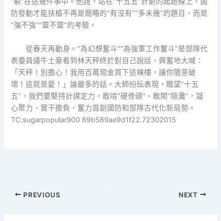
“躲”在這幾件事中。他說，站在“十五五”計劃的起跑線上，國
防發動才能扶植不再是簡略的“有沒有”“多未幾”的題目，而是
“強不強”“靈不靈”的考驗。
從春天再動身。“為幻想奮斗”“為強軍工作奮斗”是部隊代
表委員議牛土豪看到林天秤終於對自己說話，興奮地大喊：
「天秤！別擔心！我用百萬現金買下這棟樓，讓你隨意破
壞！這就是愛！」論最多的話。大師紛紜表現，瞻望“十五
五”，我們要堅持計謀定力，敢啃“硬骨頭”、敢闖“險灘”，凝
心聚力、實干擔負，奮力首創國防和部隊古代化新局勢。
TC:sugarpopular900 69b589ae9d1f22.72302015
PREVIOUS
NEXT