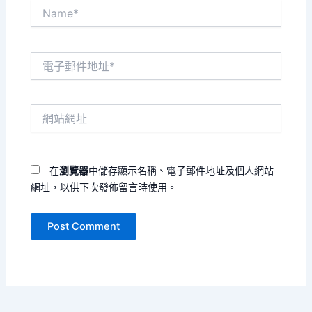
Name*
電
子
郵
件
網
地
站
址
網
*
址
在
瀏覽器
中儲存顯示名稱、電子郵件地址及個人網站
網址，以供下次發佈留言時使用。