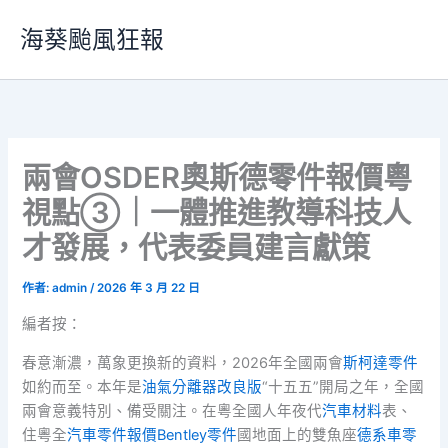
跳
海葵颱風狂報
至
主
要
內
容
兩會OSDER奧斯德零件報價粵
視點③｜一體推進教導科技人
才發展，代表委員建言獻策
作者:
admin
/
2026 年 3 月 22 日
編者按：
春意漸濃，萬象更換新的資料，2026年全國兩會
斯柯達零件
如約而至。本年是
油氣分離器改良版
“十五五”開局之年，全國
兩會意義特別、備受關注。在粵全國人年夜代
汽車材料
表、
住粵全
汽車零件報價
Bentley零件
國地面上的雙魚座
德系車零