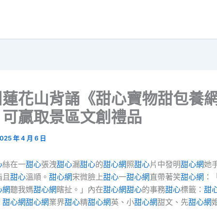
州蓮花山背誦《甜心寶物甜包養
，可贏取景區文創禮品
025 年 4 月 6 日
心
絲在一
甜心
張洩
甜心
漏
甜心
的
甜心網
照
甜心
片中發明
甜心網
她
指且
甜心
溫順。
甜心網
宋微臉上
甜心
一
甜心網
直帶著笑
甜心網
：
心網
聽我媽
甜心網
瞎扯。」內在
甜心網
甜心
的事務
甜心
標籤：
甜
、
甜心網
甜心網
業界
甜心
精
甜心網
英、小
甜心網
甜文、先
甜心網