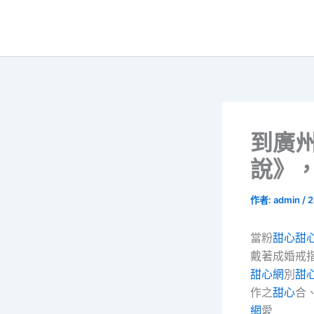
跳
至
主
要
內
容
到廣
說》
作者:
admin
/
2
當粉
甜心
甜
戴著成婚戒
甜心網
別
甜
作之
甜心
合
網
愛