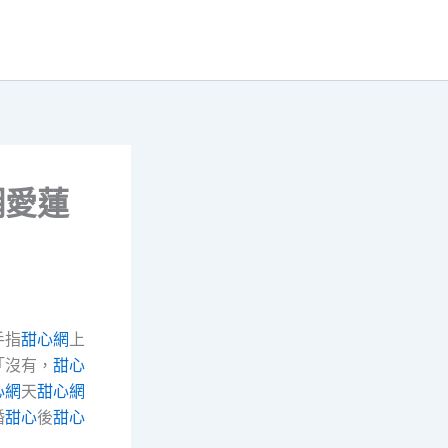
網愛蓮
手指
甜心網
上
「沒有，
甜心
心網
天
甜心網
婚
甜心
後
甜心