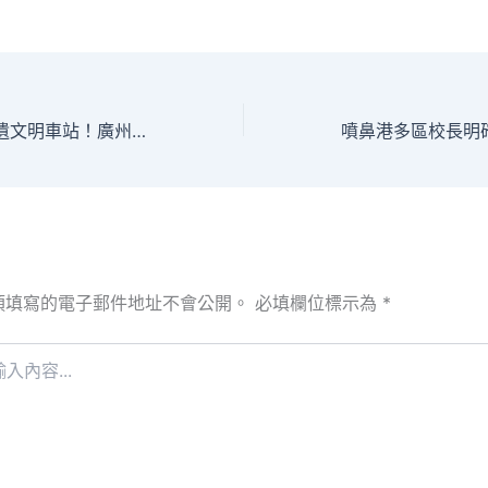
圖集｜5個特別非遺文明車站！廣州喜包養網站比擬地鐵十一號線擬打造地下非遺文明長廊
須填寫的電子郵件地址不會公開。
必填欄位標示為
*