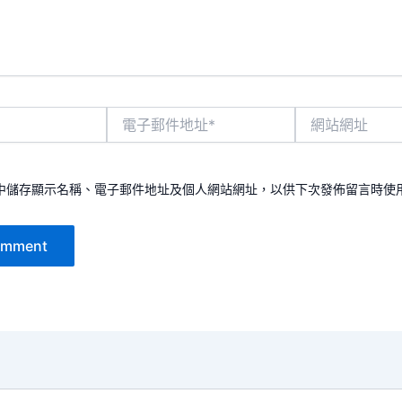
電
網
子
站
郵
網
件
址
地
中儲存顯示名稱、電子郵件地址及個人網站網址，以供下次發佈留言時使
址
*