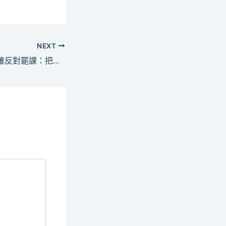
NEXT
噴鼻港多區校長明確反對罷課：把孩子還給校一包養行情園