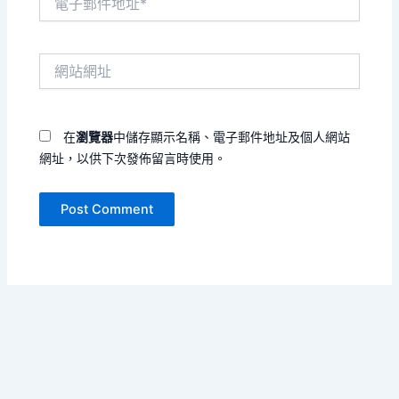
子
郵
件
網
地
站
址
網
*
址
在
瀏覽器
中儲存顯示名稱、電子郵件地址及個人網站
網址，以供下次發佈留言時使用。