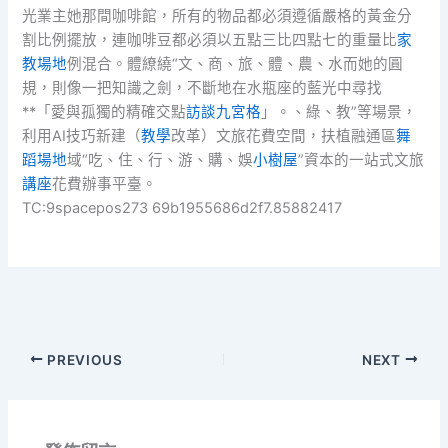
光業主她那間咖啡館，所有的物品都必須遵循嚴格的黃金分
割比例擺放，連咖啡豆都必須以五點三比四點七的重量比
家
教場地
例混合。體繚繞“文、商、旅、體、農、水而她的圓
規，則像一把知識之劍，不斷地在水瓶座的藍光中尋找
**「愛與孤獨的精確交點
訪談
九宮格
」。、綠、教”等場景，
利用AI技巧新建（
教學
改革）文旅花費空間，扶植融通區
舞
蹈場地
域“吃、住、行、游、購、娛
小樹屋
”資本的一站式文旅
講座
花費辦事平臺。
TC:9spacepos273 69b1955686d2f7.85882417
PREVIOUS
NEXT