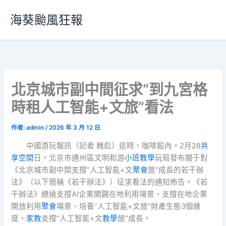
跳
海葵颱風狂報
至
主
要
內
容
北京城市副中間征求“到九宮格
時租人工智能+文旅”看法
作者:
admin
/
2026 年 3 月 12 日
中國游玩報訊（記者 魏彪）這時，咖啡館內。2月28
共
享空間
日，北京市通州區文明和游
小班教學
玩局發布關于對
《北京城市副中間支撐“人工智能+文
聚會
旅”成長的若干辦
法》（以下簡稱《若干辦法》）征求看法的通知佈告。《若
干辦法》繚繞支撐AI企業開闢在地利用場景、支撐在地企業
開放利用
聚會
場景、培養“人工智能+文旅”財產生態3個維
度，
家教
支撐“人工智能+文
教學
旅”成長。