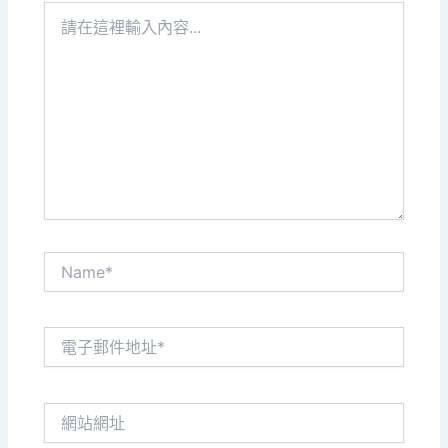
請
在
這
裡
輸
入
內
容...
Name*
電
子
郵
件
網
地
站
址