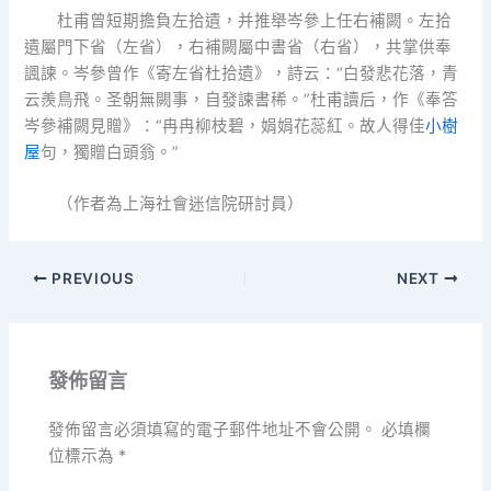
杜甫曾短期擔負左拾遺，并推舉岑參上任右補闕。左拾
遺屬門下省（左省），右補闕屬中書省（右省），共掌供奉
諷諫。岑參曾作《寄左省杜拾遺》，詩云：“白發悲花落，青
云羨鳥飛。圣朝無闕事，自發諫書稀。”杜甫讀后，作《奉答
岑參補闕見贈》：“冉冉柳枝碧，娟娟花蕊紅。故人得佳
小樹
屋
句，獨贈白頭翁。”
（作者為上海社會迷信院研討員）
PREVIOUS
NEXT
發佈留言
發佈留言必須填寫的電子郵件地址不會公開。
必填欄
位標示為
*