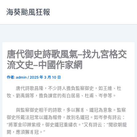
跳
海葵颱風狂報
至
主
要
內
容
唐代御史詩歌風氣–找九宮格交
流文史–中國作家網
作者:
admin
/
2025 年 3 月 10 日
唐代詩歌昌隆，不少詩人擔負監察御史，如王維、杜
牧、劉禹錫等，擔負諫官的有白居易、杜甫、岑參等。
與監察御史相干的詩歌，多以獬豸、鐵冠為意象。監察
御史所戴法冠常以鐵為帽骨，故別名鐵冠。如岑參有詩云：
“將軍金印亸紫綬，御史鐵冠重繡衣。”又有詩云：“聞欲朝龍
闕，應須獬豸冠。”