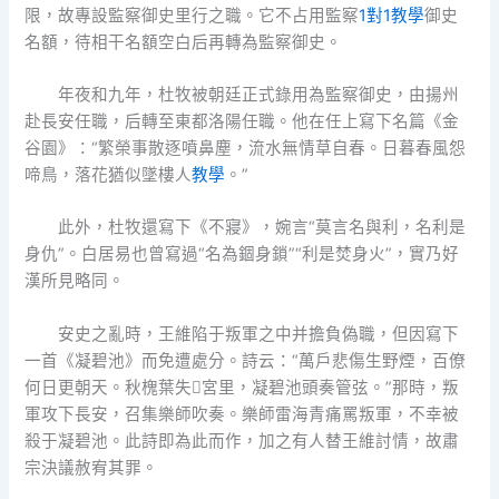
限，故專設監察御史里行之職。它不占用監察
1對1教學
御史
名額，待相干名額空白后再轉為監察御史。
年夜和九年，杜牧被朝廷正式錄用為監察御史，由揚州
赴長安任職，后轉至東都洛陽任職。他在任上寫下名篇《金
谷園》：“繁榮事散逐噴鼻塵，流水無情草自春。日暮春風怨
啼鳥，落花猶似墜樓人
教學
。”
此外，杜牧還寫下《不寢》，婉言“莫言名與利，名利是
身仇”。白居易也曾寫過“名為錮身鎖”“利是焚身火”，實乃好
漢所見略同。
安史之亂時，王維陷于叛軍之中并擔負偽職，但因寫下
一首《凝碧池》而免遭處分。詩云：“萬戶悲傷生野煙，百僚
何日更朝天。秋槐葉失宮里，凝碧池頭奏管弦。”那時，叛
軍攻下長安，召集樂師吹奏。樂師雷海青痛罵叛軍，不幸被
殺于凝碧池。此詩即為此而作，加之有人替王維討情，故肅
宗決議赦宥其罪。