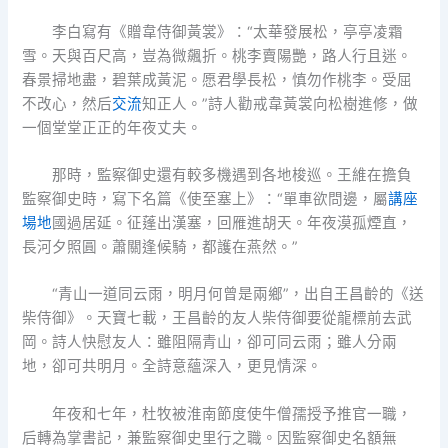
李白寫有《贈韋侍御黃裳》：“太華發展松，亭亭凌霜
雪。天與百尺高，豈為微飆折。桃李賣陽艷，路人行且迷。
春景掃地盡，碧葉成黃泥。愿君學長松，慎勿作桃李。受屈
不改心，然后
交流
知正人。”詩人勸戒韋黃裳向松樹進修，做
一個堂堂正正的年夜丈夫。
那時，監察御史還有較多機遇到各地梭巡。王維在擔負
監察御史時，寫下名篇《使至塞上》：“單車欲問邊，屬
講座
場地
國過居延。征蓬出漢塞，回雁進胡天。年夜漠孤煙直，
長河夕照圓。蕭關逢候騎，都護在燕然。”
“青山一道同云雨，明月何曾是兩鄉”，出自王昌齡的《送
柴侍御》。天寶七載，王昌齡的友人柴侍御要從龍標前去武
岡。詩人快慰友人：雖阻隔青山，卻可同云雨；雖人分兩
地，卻可共明月。全詩意蘊深入，更見情深。
年夜和七年，杜牧被淮南節度使牛僧孺授予推官一職，
后轉為掌書記，兼監察御史里行之職。因監察御史名額無